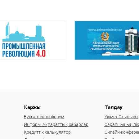
Қаржы
Талдау
Бухгалтерлік форум
Үкімет Отырысы
Информ. Ақпараттық хабарлар
Сарапшының пікі
Кредиттік калькулятор
Онлайн-конфере