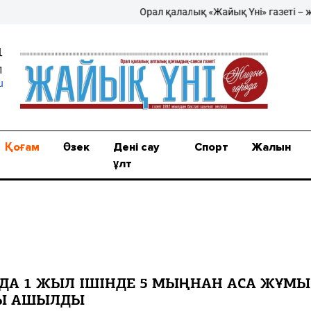
Орал қалалық «Жайық Үні» газеті – жаңа
1
1
u
Қоғам
Өзек
Дені сау
Спорт
Жалын
ұлт
-ДА 1 ЖЫЛ ІШІНДЕ 5 МЫҢНАН АСА ЖҰМЫ
Ы АШЫЛДЫ