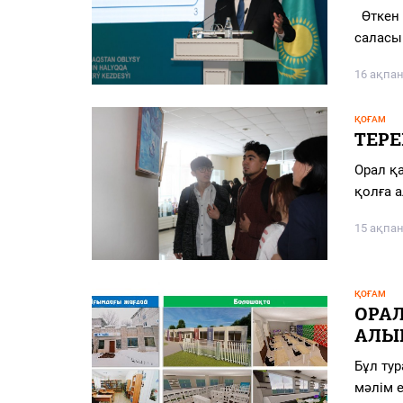
PDF
Өткен 
саласы
«Жайық үні» — 33 жыл
16 ақпан
Каталог
ҚОҒАМ
Қазақ тілі
ТЕРЕ
Орал қ
қолға 
15 ақпан
ҚОҒАМ
ОРА
АЛЫ
Бұл ту
мәлім 