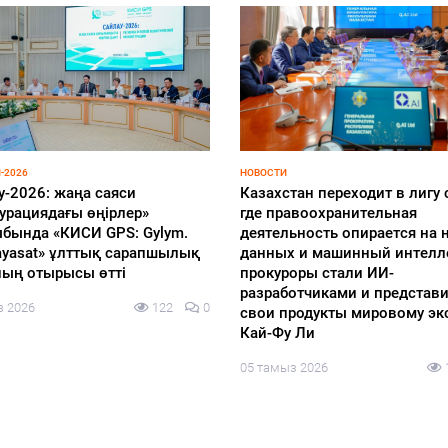
-2026
НОВОСТИ
у-2026: жаңа саяси
Казахстан переходит в лигу 
урациядағы өңірлер»
где правоохранительная
бында «КИСИ GPS: Gylym.
деятельность опирается на н
 Sayasat» ұлттық сарапшылық
данных и машинный интелл
ың отырысы өтті
прокуроры стали ИИ-
разработчиками и представ
з 2026
122
0
свои продукты мировому эк
Кай-Фу Ли
05 тамыз 2026