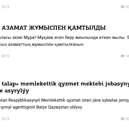
 2019
2
00 АЗАМАТ ЖҰМЫСПЕН ҚАМТЫЛДЫ
аласы әкімі Мұрат Мұқаев есеп беру жиынында өткен жылы 
ыз азаматтың жұмыспен қамтылғанын
 2019
1
 talap» memlekettіk qyzmet mektebі jobasyn
e asyrylýy
an Respýblıkasynyń Memlekettіk qyzmet іsterі jáne sybaılas jem
s-qımyl agenttіgіnіń Batys Qazaqstan oblysy
 2019
2