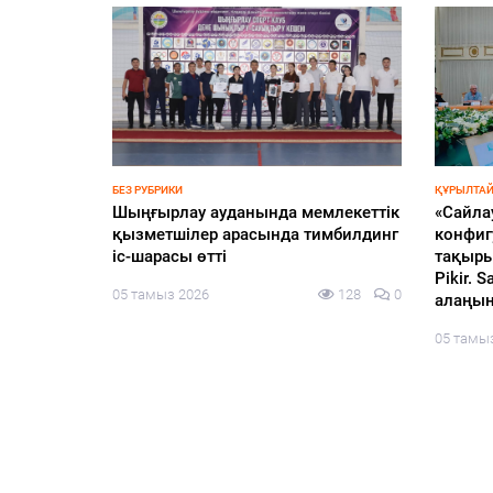
БЕЗ РУБРИКИ
ҚҰРЫЛТАЙ
еңбек –
Шыңғырлау ауданында мемлекеттік
«Сайла
иялық
қызметшілер арасында тимбилдинг
конфиг
іс-шарасы өтті
тақыры
Pikir.
125
0
05 тамыз 2026
128
0
алаңын
05 тамы