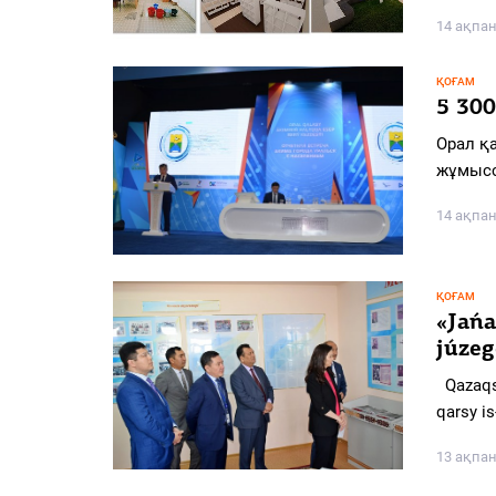
14 ақпан
ҚОҒАМ
5 3
Орал қ
жұмысс
14 ақпан
ҚОҒАМ
«Jańa
júzeg
Qazaqst
qarsy і
13 ақпан