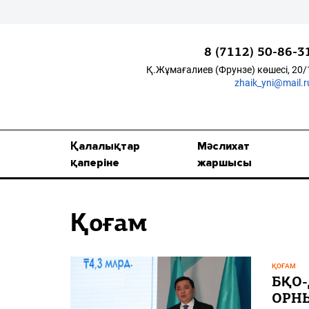
8 (7112) 50-86-3
Қ.Жұмағалиев (Фрунзе) көшесі, 20/
zhaik_yni@mail.r
Қалалықтар қаперіне
Мәслихат жаршысы
Қалалықтар
Мәслихат
Қоғам
қаперіне
жаршысы
Өзек
Қоғам
Дені сау ұлт
Спорт
ҚОҒАМ
Жалын
БҚО
ОРН