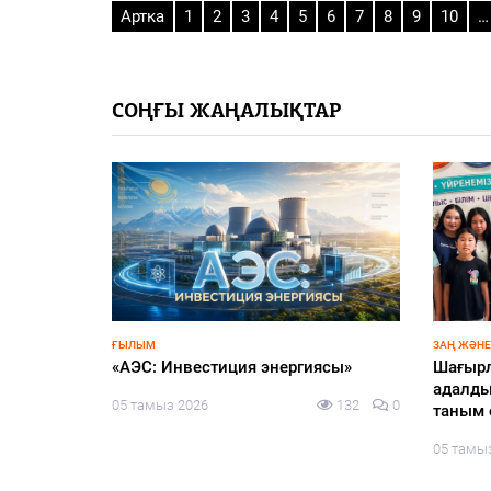
Артка
1
2
3
4
5
6
7
8
9
10
…
СОҢҒЫ ЖАҢАЛЫҚТАР
едицина:
қанында
 қандай?
123
0
ҒЫЛЫМ
ЗАҢ ЖӘНЕ
«АЭС: Инвестиция энергиясы»
Шағырл
адалды
05 тамыз 2026
132
0
таным 
05 тамы