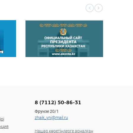
8 (7112) 50-86-31
Фрунзе 20/1
zhaik_yni@mail.ru
рі
нция
Нашар көретіндерге арналған