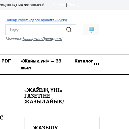
лықтың жаршысы!
Кіру
|
Тіркеу
Кіру
|
Тіркеу
Нашар көретіндерге арналған нұсқа
8 (7112) 50-86-31
Қ.Жұмағалиев (Фрунзе)
Мысалы:
Қазақстан Президенті
көшесі, 20/1
zhaik_yni@mail.ru
PDF
«Жайық үні» — 33
Каталог
жыл
«ЖАЙЫҚ ҮНІ»
ГАЗЕТІНЕ
ЖАЗЫЛАЙЫҚ!
С
ЖАЗЫЛУ