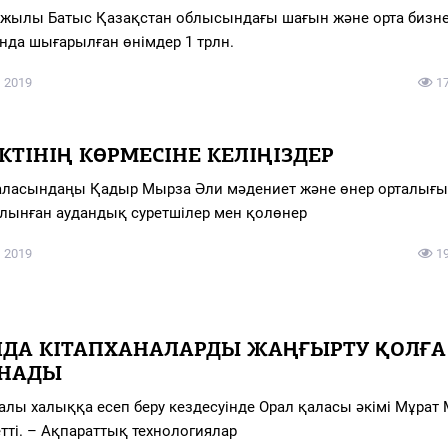
жылы Батыс Қазақстан облысындағы шағын және орта бизн
нда шығарылған өнімдер 1 трлн.
 2019
1
КТІНІҢ КӨРМЕСІНЕ КЕЛІҢІЗДЕР
аласындаңы Қадыр Мырза Әли мәдениет және өнер орталығ
алынған аудандық суретшілер мен қолөнер
 2019
1
ЛДА КІТАПХАНАЛАРДЫ ЖАҢҒЫРТУ ҚОЛҒА
НАДЫ
ралы халыққа есеп беру кездесуінде Орал қаласы әкімі Мұрат
етті. – Ақпараттық технологиялар