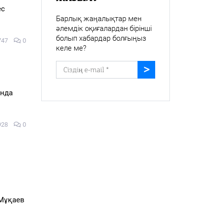
ес
Барлық жаңалықтар мен
әлемдік оқиғалардан бірінші
болып хабардар болғыңыз
747
0
келе ме?
ында
928
0
 Мұқаев