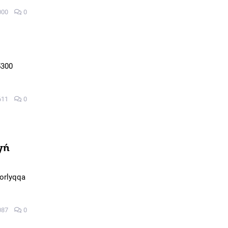
000
0
5300
611
0
yń
qorlyqqa
087
0