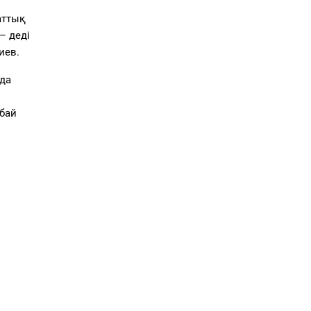
аттық
– деді
иев.
да
абай