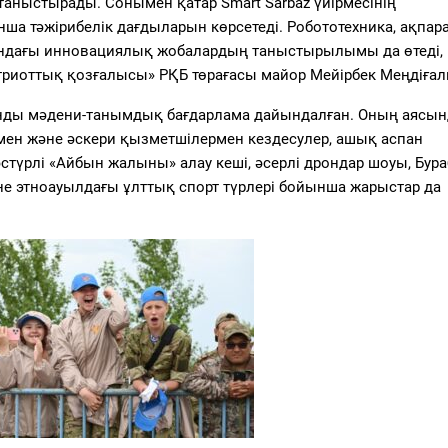
таныстырады. Сонымен қатар Smart Sarbaz үйірмесінің
ша тәжірибелік дағдыларын көрсетеді. Робототехника, ақпар
рындағы инновациялық жобалардың таныстырылымы да өтеді, 
атриоттық қозғалысы» РҚБ төрағасы майор Мейірбек Меңдіғал
ұнды мәдени-танымдық бағдарлама дайындалған. Оның аясын
мен және әскери қызметшілермен кездесулер, ашық аспан
әстүрлі «Айбын жалыны» алау кеші, әсерлі дрондар шоуы, Бур
әне этноауылдағы ұлттық спорт түрлері бойынша жарыстар да