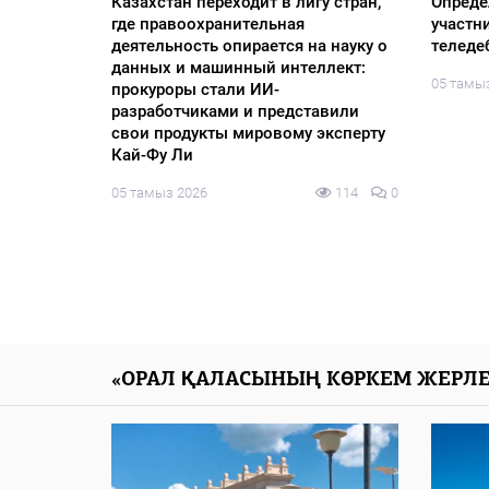
3%-ы жаңа
Cайлау
Елімізде жаз басталғалы бері қайта
уге дайын
онлайн
жаңғыртудан өткен 70 теміржол
146
0
04 тамы
вокзалы ашылды
04 тамыз 2026
170
0
«ОРАЛ ҚАЛАСЫНЫҢ КӨРКЕМ ЖЕРЛЕ