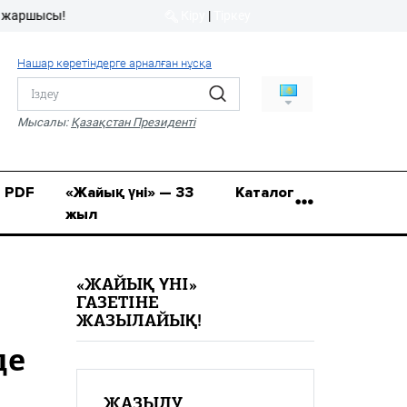
ы!
Кіру
|
Тіркеу
Кіру
|
Тіркеу
Нашар көретіндерге арналған нұсқа
8 (7112) 50-86-31
Қ.Жұмағалиев (Фрунзе)
Мысалы:
Қазақстан Президенті
көшесі, 20/1
zhaik_yni@mail.ru
PDF
«Жайық үні» — 33
Каталог
жыл
«ЖАЙЫҚ ҮНІ»
ГАЗЕТІНЕ
ЖАЗЫЛАЙЫҚ!
де
ЖАЗЫЛУ