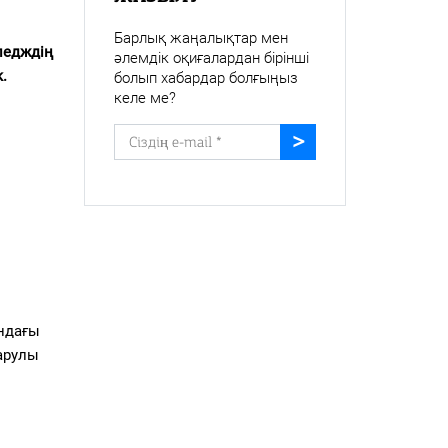
Барлық жаңалықтар мен
ледждің
әлемдік оқиғалардан бірінші
.
болып хабардар болғыңыз
келе ме?
ындағы
арулы