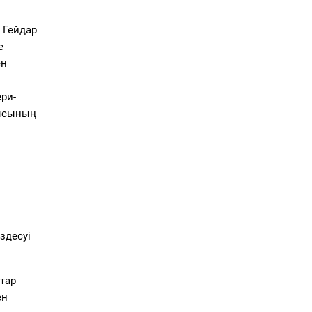
 Гейдар
е
ен
ри-
лысының
ездесуі
тар
ен