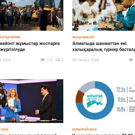
КА
ӨҢІР ЖАҢАЛЫҚТАРЫ
кті өндірісті дамытуға
Өңір экономикасындағы өсі
ан жаңа міндеттер
өзекті мәселелер қаралды
далды
04 тамыз 2026
з 2026
162
0
-2026
ЗАҢ ЖӘНЕ ТӘРТІП