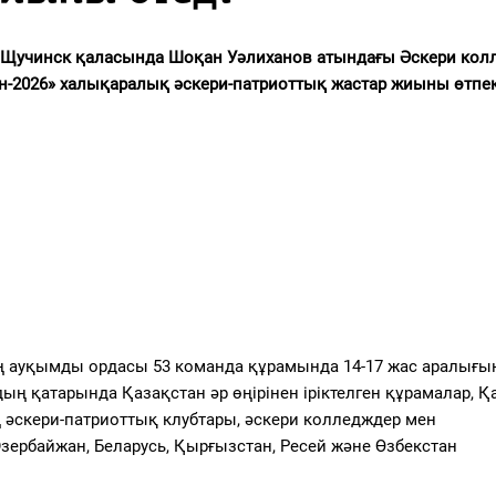
Щучинск қаласында Шоқан Уәлиханов атындағы Әскери кол
н-2026» халықаралық әскери-патриоттық жастар жиыны өтпек
 ең ауқымды ордасы 53 команда құрамында 14-17 жас аралығ
ң қатарында Қазақстан әр өңірінен іріктелген құрамалар, Қ
 әскери-патриоттық клубтары, әскери колледждер мен
зербайжан, Беларусь, Қырғызстан, Ресей және Өзбекстан