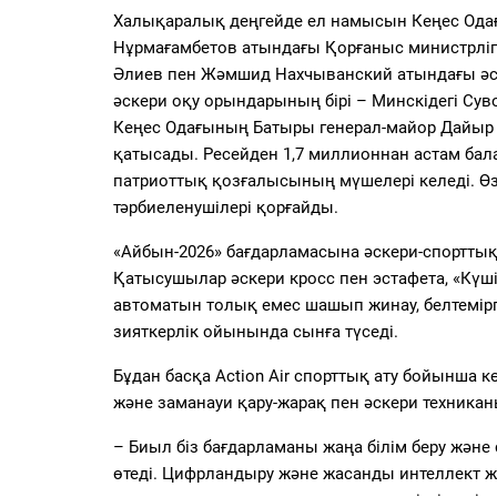
Халықаралық деңгейде ел намысын Кеңес Ода
Нұрмағамбетов атындағы Қорғаныс министрлігі
Әлиев пен Жәмшид Нахчыванский атындағы әске
әскери оқу орындарының бірі – Минскідегі Сув
Кеңес Одағының Батыры генерал-майор Дайыр 
қатысады. Ресейден 1,7 миллионнан астам бала
патриоттық қозғалысының мүшелері келеді. Ө
тәрбиеленушілері қорғайды.
«Айбын-2026» бағдарламасына әскери-спорттық
Қатысушылар әскери кросс пен эстафета, «Күші
автоматын толық емес шашып жинау, белтемір
зияткерлік ойынында сынға түседі.
Бұдан басқа Action Air спорттық ату бойынша көр
және заманауи қару-жарақ пен әскери техник
– Биыл біз бағдарламаны жаңа білім беру жән
өтеді. Цифрландыру және жасанды интеллект 