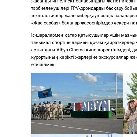
жасанды интеллект саласындағы жетістіктерін 
тәрбиеленушілері FPV-дрондарды басқару бойын
технологиялар және киберқауіпсіздік салала
«Жас сарбаз» балалар-жасөспірімдер әскери-п
Іс-шаралармен қатар қатысушылар үшін мазм
танымал спортшылармен, қоғам қайраткерлері
астындағы Aibyn Cinema кино көрсетілімдері, д
курортының көрікті жерлеріне экскурсиялар ж
өткізілмек.