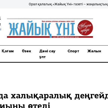
Орал қалалық «Жайық Үні» газеті – жаңалықтың жаршыс
1
1
u
Қоғам
Өзек
Дені сау
Спорт
Жалын
ұлт
да халықаралық деңгей
иыны өтеді