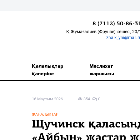
8 (7112) 50-86-3
Қ.Жұмағалиев (Фрунзе) көшесі, 20/
zhaik_yni@mail.r
Қалалықтар қаперіне
Мәслихат жаршысы
Қалалықтар
Мәслихат
Қоғам
қаперіне
жаршысы
Өзек
16 Маусым 2026
354
0
Дені сау ұлт
Спорт
ЖАҢАЛЫҚТАР
Щучинск қаласын
Жалын
«Айбын» жастар ж