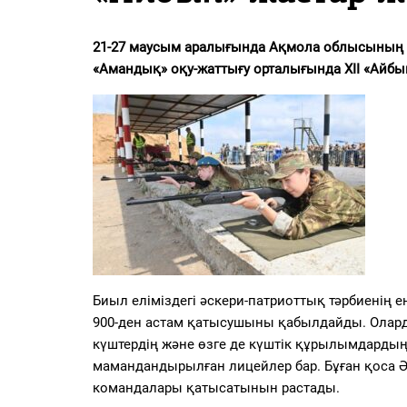
PDF
«Жайық үні» — 33 жыл
21-27 маусым аралығында Ақмола облысының 
«Амандық» оқу-жаттығу орталығында XII «Айбы
Каталог
Қазақ тілі
Биыл еліміздегі әскери-патриоттық тәрбиенің
900-ден астам қатысушыны қабылдайды. Оларды
күштердің және өзге де күштік құрылымдардың
мамандандырылған лицейлер бар. Бұған қоса Ә
командалары қатысатынын растады.