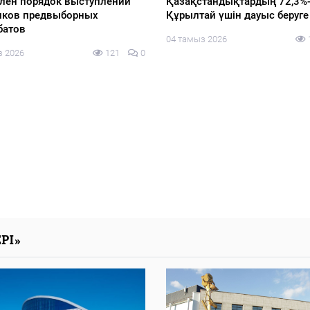
ға дайындық аясында
Оралда азық-түлік дүкеніне
-семинар өтті
қарақшылық шабуыл жасағ
күдікті ұсталды
з 2026
149
0
03 тамыз 2026
РІ»