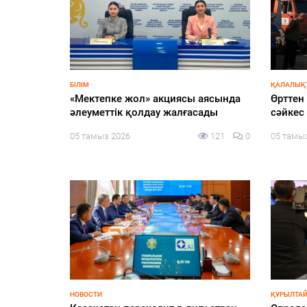
ҚҰРЫЛТАЙ-2026
ЭКОНОМИ
Ең төменгі жалақы, алимент,
Жергілі
талды
экология: жеті партия
арналғ
сайлаушылармен нені талқылап
айқын
133
0
жатыр?
04 тамы
04 тамыз 2026
141
0
ҚҰРЫЛТАЙ
ИНФРАҚҰРЫЛЫМ