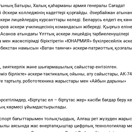
ғының Батыры, Халық қаһарманы армия генералы Сағадат
 Әскери колледжінің кадеттері қорғайды. Әзербайжан атынан
ри лицейлердің курсанттары келеді. Беларусь елдегі ең көн
оров әскери училищесінің командасын жібереді. Қырғыз елін
Асанов атындағы Ұлттық әскери лицейдің тәрбиеленушілері
 мен жасөспірімді біріктіретін «ЮНАРМИЯ» бүкілресейлік әске
збекстан намысын «Ватан таянчи» әскери-патриоттық қозға
, зияткерлік және шығармашылық сайыстар енгізілген.
міз бірлікте» әскери-тактикалық ойыны, ату сайыстары, АК-74
ге тартылу, робототехника жарыстары мен «Айбын дарыны»
сетілімдер, «Біртұтас ел – біртұтас жер» кәсіби бағдар беру к
аның көрмесі ұйымдастырылады.
е спорт бағыттарымен толықтырдық. Алғаш рет жүзуден жарыс
жылы аясында жас өнертапқыштар цифрлық технологиялар м