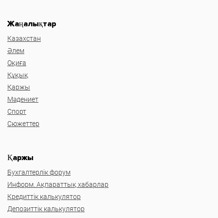
Жаңалықтар
Казахстан
Әлем
Оқиға
Құқық
Қаржы
Мәдениет
Спорт
Сюжеттер
Қаржы
Бухгалтерлік форум
Информ. Ақпараттық хабарлар
Кредиттік калькулятор
Депозиттік калькулятор