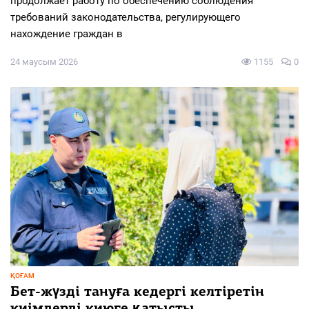
продолжает работу по обеспечению соблюдения
требований законодательства, регулирующего
нахождение граждан в
24 маусым 2026
1155
0
ҚОҒАМ
Бет-жүзді тануға кедергі келтіретін
киімдерді киюге қатысты