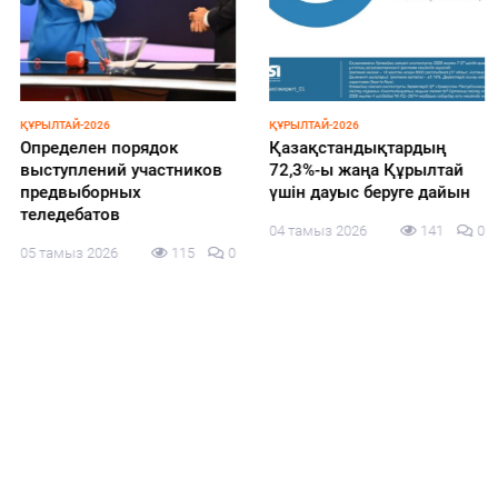
ҚҰРЫЛТАЙ-2026
ҚҰРЫЛТАЙ-2026
Определен порядок
Қазақстандықтардың
выступлений участников
72,3%-ы жаңа Құрылтай
предвыборных
үшін дауыс беруге дайын
теледебатов
04 тамыз 2026
141
0
05 тамыз 2026
115
0