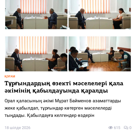
ҚОҒАМ
Тұрғындардың өзекті мәселелері қала
әкімінің қабылдауында қаралды
Орал қаласының әкімі Мұрат Байменов азаматтарды
жеке қабылдап, тұрғындар көтерген мәселелерді
тыңдады. Қабылдауға келгендер өздерін
18 шілде 2026
615
0