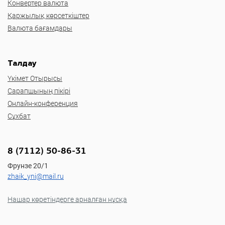
Конвертер валюта
Қаржылық көрсеткіштер
Валюта бағамдары
Талдау
Үкімет Отырысы
Сарапшының пікірі
Онлайн-конференция
Сұхбат
8 (7112) 50-86-31
Фрунзе 20/1
zhaik_yni@mail.ru
Нашар көретіндерге арналған нұсқа