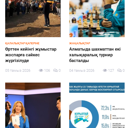
ҚАЛАЛЫҚТАР ҚАПЕРІНЕ
ЖАҢАЛЫҚТАР
Өрттен кейінгі жұмыстар
Алматыда шахматтан екі
жоспарға сәйкес
халықаралық турнир
жүргізілуде
басталды
05 тамыз 2026
106
0
04 тамыз 2026
127
0