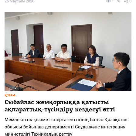
25 маусым 2026
1176
0
ҚОҒАМ
Сыбайлас жемқорлыққа қатысты
ақпараттық-түсіндіру кездесуі өтті
Мемлекеттік қызмет істері агенттігінің Батыс Қазақстан
облысы бойынша департаменті Сауда және интеграция
министрлігі Техникалық реттеу