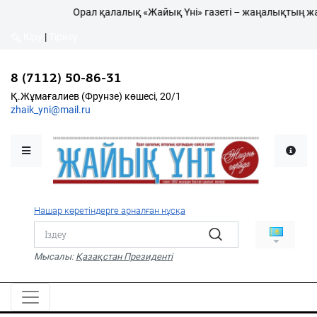
Орал қалалық «Жайық Үні» газеті – жаңалықтың жаршы
Кіру
|
Тіркеу
8 (7112) 50-86-31
Қалалықтар қаперіне
Қ.Жұмағалиев (Фрунзе) көшесі, 20/1
zhaik_yni@mail.ru
Мәслихат жаршысы
Қоғам
Өзек
Нашар көретіндерге арналған нұсқа
Дені сау ұлт
Спорт
Мысалы:
Қазақстан Президенті
Жалын
PDF