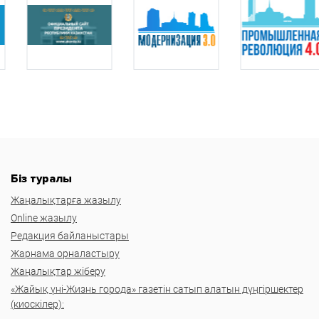
Біз туралы
Жаңалықтарға жазылу
Online жазылу
Редакция байланыстары
Жарнама орналастыру
Жаңалықтар жіберу
«Жайық үні-Жизнь города» газетін сатып алатын дүңгіршектер
(киоскілер):