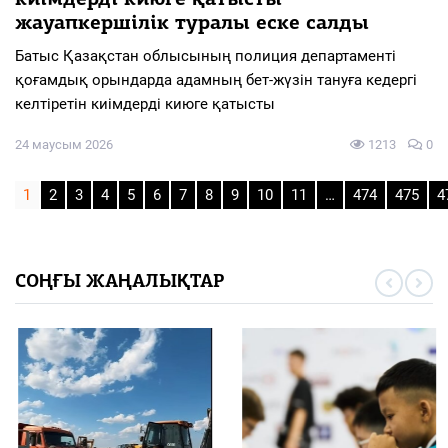
жауапкершілік туралы еске салды
Батыс Қазақстан облысының полиция департаменті
қоғамдық орындарда адамның бет-жүзін тануға кедергі
келтіретін киімдерді киюге қатысты
24 маусым 2026
1213
0
1
2
3
4
5
6
7
8
9
10
11
…
474
475
4
СОҢҒЫ ЖАҢАЛЫҚТАР