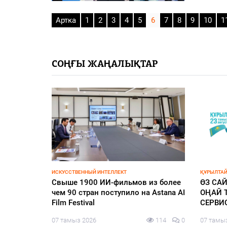
Артка
1
2
3
4
5
6
7
8
9
10
1
СОҢҒЫ ЖАҢАЛЫҚТАР
ҚАЛАЛЫҚТАР ҚАПЕРІНЕ
ҚҰРЫЛТАЙ
ежесін
Қаладағы құрылыс нысандары
160 мы
апқа
тұрақты бақылауда
теледе
білім 
07 тамыз 2026
165
0
138
0
06 тамы