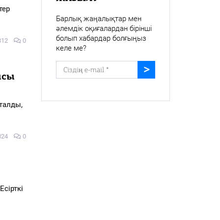
тер
Барлық жаңалықтар мен
әлемдік оқиғалардан бірінші
болып хабардар болғыңыз
812
0
келе ме?
ысы
талды,
824
0
сірткі