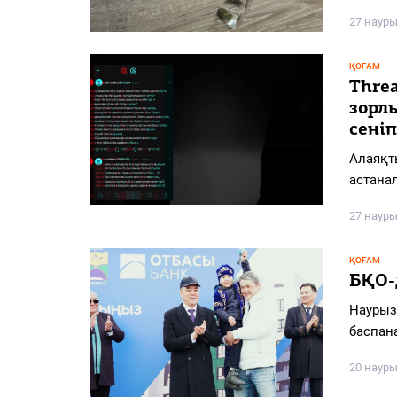
27 науры
ҚОҒАМ
Threa
зорл
сені
Алаяқты
астана
27 науры
ҚОҒАМ
БҚО-
Наурыз
баспан
20 науры