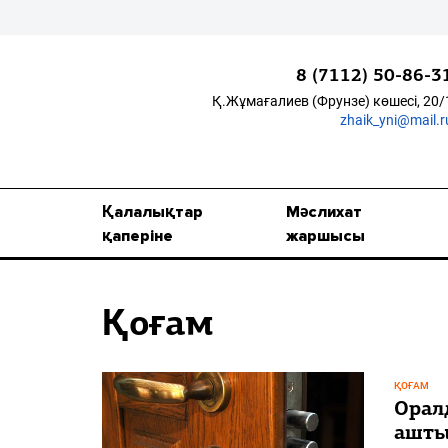
8 (7112) 50-86-3
Қ.Жұмағалиев (Фрунзе) көшесі, 20/
zhaik_yni@mail.r
Қалалықтар қаперіне
Мәслихат жаршысы
Қалалықтар
Мәслихат
Қоғам
қаперіне
жаршысы
Өзек
Қоғам
Дені сау ұлт
Спорт
ҚОҒАМ
Жалын
Орал
ашт