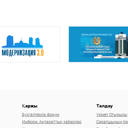
Қаржы
Талдау
Бухгалтерлік форум
Үкімет Отырысы
Информ. Ақпараттық хабарлар
Сарапшының пікі