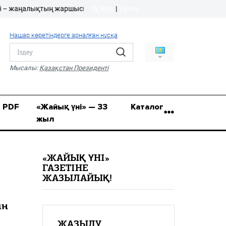
алықтың жаршысы!
Кіру
|
Тіркеу
Кіру
|
Тіркеу
Нашар көретіндерге арналған нұсқа
8 (7112) 50-86-31
Қ.Жұмағалиев (Фрунзе)
Мысалы:
Қазақстан Президенті
көшесі, 20/1
zhaik_yni@mail.ru
PDF
«Жайық үні» — 33
Каталог
жыл
«ЖАЙЫҚ ҮНІ»
ГАЗЕТІНЕ
ЖАЗЫЛАЙЫҚ!
ын
ЖАЗЫЛУ