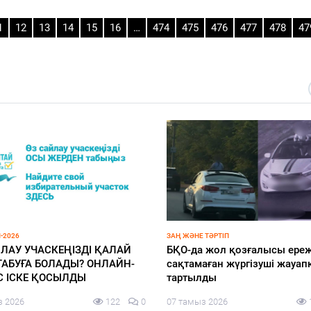
1
12
13
14
15
16
…
474
475
476
477
478
47
-2026
ӨҢІР ЖАҢАЛЫҚТАРЫ
ң мұғалімге ChatGPT Edu:
Әдеп жөніндегі кеңесте білім
баттың басты тақырыбы –
саласындағы сыбайлас же
мен жасанды интеллект
тәуекелдері қаралды
з 2026
179
0
06 тамыз 2026