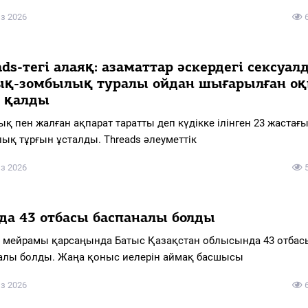
з 2026
ds-тегі алаяқ: азаматтар әскердегі сексуа
ық-зомбылық туралы ойдан шығарылған оқ
п қалды
қ пен жалған ақпарат таратты деп күдікке ілінген 23 жастағ
лық тұрғын ұсталды. Threads әлеуметтік
з 2026
да 43 отбасы баспаналы болды
 мейрамы қарсаңында Батыс Қазақстан облысында 43 отбас
алы болды. Жаңа қоныс иелерін аймақ басшысы
з 2026