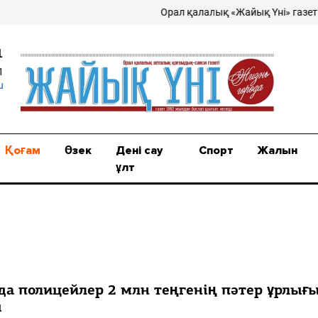
Орал қалалық «Жайық Үні» газеті – жаң
1
1
u
Қоғам
Өзек
Дені сау
Спорт
Жалын
ұлт
да полицейлер 2 млн теңгенің пәтер ұрлығ
ы