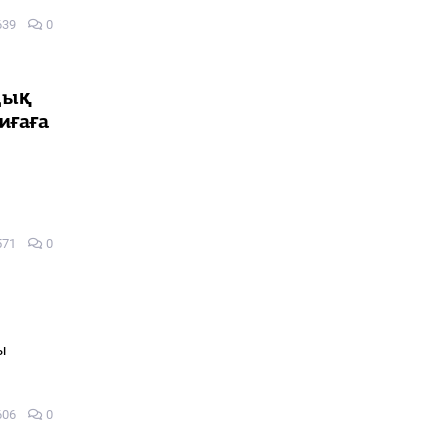
639
0
лдық
иғаға
ы
571
0
ы
606
0