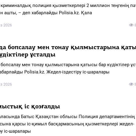
 криминалдық полиция қызметкерлері 2 миллион теңгенің пә
 ашты, – деп хабарлайды Polisia.kz. Қала
з 2026
да бопсалау мен тонау қылмыстарына қат
күдіктілер ұсталды
 бопсалау мен тонау қылмыстарына қатысы бар күдіктілер ұс
абарлайды Polisia.kz. Жедел-іздестіру іс-шаралары
з 2026
ыстық іс қозғалды
аласында Батыс Қазақстан облысы Полиция департаментінің Е
ына қарсы іс-қимыл басқармасының қызметкерлері жедел-
ру іс-шаралары