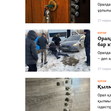
PDF
Оралда
ұрлығын
«Жайық үні» — 33 жыл
27 науры
Каталог
ҚОҒАМ
Қазақ тілі
Орал
бар 
Оралда
– деп х
27 науры
ҚОҒАМ
Қылм
Орал қ
қылмыс
іздесті