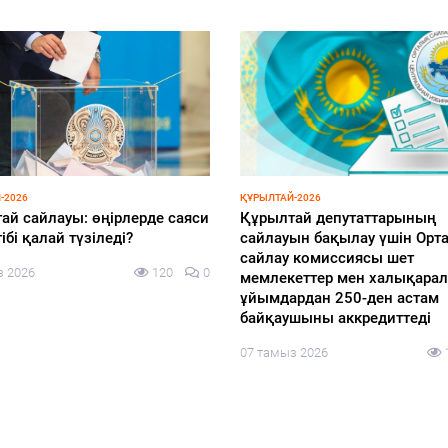
-2026
ҚҰРЫЛТАЙ-2026
лучить открепительное
Центральная избирательная
верение
комиссия Казахстана
аккредитовала еще 155
з 2026
148
0
международных наблюдател
девяти иностранных государ
четырех международных
организаций для наблюдени
выборами депутатов Курулт
06 тамыз 2026