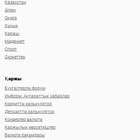
Казахстан
Әлем
Оқиға
Құқық
Қаржы
Мәдениет
Спорт
Сюжеттер
Қаржы
Бухгалтерлік форум
Информ. Ақпараттық хабарлар
Кредиттік калькулятор
Депозиттік калькулятор
Конвертер валюта
Қаржылық көрсеткіштер
Валюта бағамдары