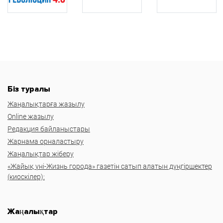
Біз туралы
Жаңалықтарға жазылу
Online жазылу
Редакция байланыстары
Жарнама орналастыру
Жаңалықтар жіберу
«Жайық үні-Жизнь города» газетін сатып алатын дүңгіршектер
(киоскілер):
Жаңалықтар