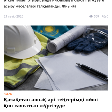
өткен Үкімет отырысында инклюзивті саясатты жүзеге
асыру мәселелері талқыланды. Жиынға
21 сәуір 2026
559
0
ҚОҒАМ
Қазақстан ашық әрі теңгерімді көші-
қон саясатын жүргізуде