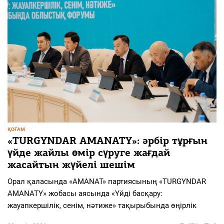
ҚОҒАМ
«TURGYNDAR AMANATY»: әрбір тұрғын
үйде жайлы өмір сүруге жағдай
жасайтын жүйелі шешім
Орал қаласында «AMANAT» партиясының «TURGYNDAR
AMANATY» жобасы аясында «Үйді басқару:
жауапкершілік, сенім, нәтиже» тақырыбында өңірлік