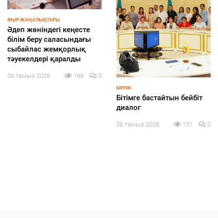
ЭКОНОМИКА
БҚО шаруалары заманауи
суару жүйелеріне көшуде
06 тамыз 2026
126
0