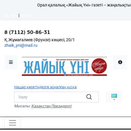
Орал қалалық «Жайық Үні» газеті – жаңалықтың жа
Кіру
|
Тіркеу
8 (7112) 50-86-31
Қалалықтар қаперіне
Қ.Жұмағалиев (Фрунзе) көшесі, 20/1
zhaik_yni@mail.ru
Мәслихат жаршысы
Қоғам
Өзек
Нашар көретіндерге арналған нұсқа
Дені сау ұлт
Спорт
Мысалы:
Қазақстан Президенті
Жалын
PDF