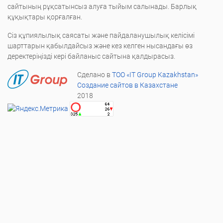
сайтының рұқсатынсыз алуға тыйым салынады. Барлық
құқықтары қорғалған.
Сіз құпиялылық саясаты және пайдаланушылық келісімі
шарттарын қабылдайсыз және кез келген нысандағы өз
деректеріңізді кері байланыс сайтына қалдырасыз.
Сделано в
ТОО «IT Group Kazakhstan»
Создание сайтов в Казахстане
2018