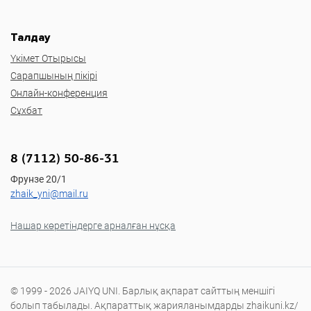
Талдау
Үкімет Отырысы
Сарапшының пікірі
Онлайн-конференция
Сұхбат
8 (7112) 50-86-31
Фрунзе 20/1
zhaik_yni@mail.ru
Нашар көретіндерге арналған нұсқа
© 1999 - 2026 JAIYQ UNI. Барлық ақпарат сайттың меншігі
болып табылады. Ақпараттық жарияланымдарды zhaikuni.kz/