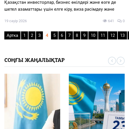
Қазақстан инвесторлар, бизнес өкілдері және өзге де
шетел азаматтары үшін елге кіру, виза рәсімдеу және
19 сәуір 2026
641
0
Артка
1
2
3
4
5
6
7
8
9
10
11
12
13
СОҢҒЫ ЖАҢАЛЫҚТАР