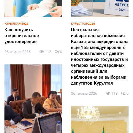
ҚАЛАЛЫҚТАР ҚАПЕРІНЕ
СПОРТ
Абаттандыру
Азия чемпионына құрмет
жобаларының сапасы мен
көрсетілді
мерзімі бақылауда
05 тамыз 2026
164
0
06 тамыз 2026
131
0
ҚҰРЫЛТАЙ-2026
Экология, өндіріс және
медицина: партиялардың
сайлау науқанында
көтерген басты тақырыбы
қандай?
05 тамыз 2026
141
0