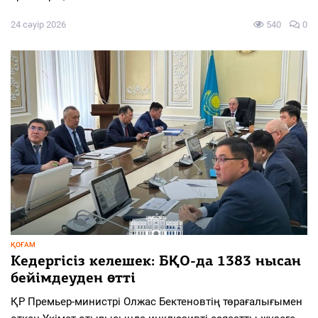
24 сәуір 2026
540
0
ҚОҒАМ
Кедергісіз келешек: БҚО-да 1383 нысан
бейімдеуден өтті
ҚР Премьер-министрі Олжас Бектеновтің төрағалығымен