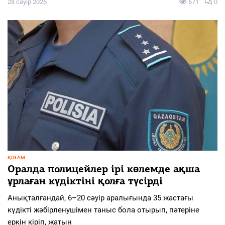
28 сәуір 2026
671
0
ҚОҒАМ
Оралда полицейлер ірі көлемде ақша
ұрлаған күдіктіні қолға түсірді
Анықталғандай, 6–20 сәуір аралығында 35 жастағы
күдікті жәбірленушімен таныс бола отырып, пәтеріне
еркін кіріп, жатын