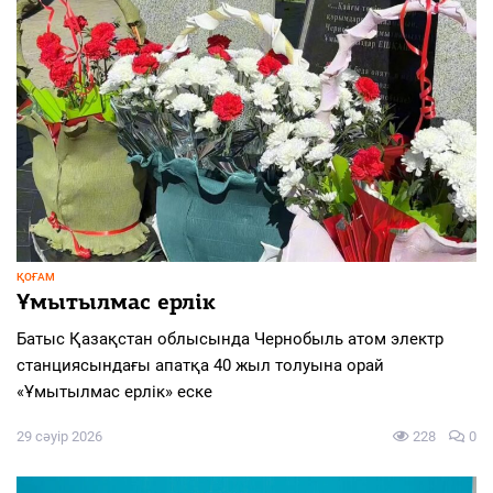
ҚОҒАМ
Ұмытылмас ерлік
Батыс Қазақстан облысында Чернобыль атом электр
станциясындағы апатқа 40 жыл толуына орай
«Ұмытылмас ерлік» еске
29 сәуір 2026
228
0