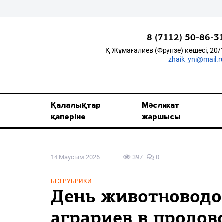
8 (7112) 50-86-3
Қ.Жұмағалиев (Фрунзе) көшесі, 20/
zhaik_yni@mail.r
Қалалықтар қаперіне
Мәслихат жаршысы
Қалалықтар
Мәслихат
Қоғам
қаперіне
жаршысы
Өзек
14 Маусым 2026
397
0
Дені сау ұлт
Спорт
БЕЗ РУБРИКИ
День животноводо
Жалын
аграриев в продов