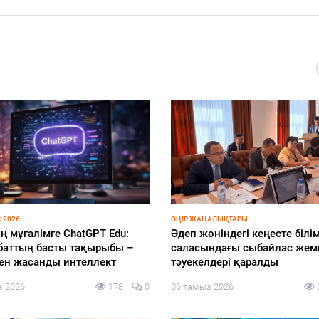
-2026
ӨҢІР ЖАҢАЛЫҚТАРЫ
ң мұғалімге ChatGPT Edu:
Әдеп жөніндегі кеңесте білім
баттың басты тақырыбы –
саласындағы сыбайлас же
мен жасанды интеллект
тәуекелдері қаралды
з 2026
178
0
06 тамыз 2026