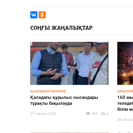
СОҢҒЫ ЖАҢАЛЫҚТАР
ҚАЛАЛЫҚТАР ҚАПЕРІНЕ
ҚҰРЫЛТАЙ
ежесін
Қаладағы құрылыс нысандары
160 мы
апқа
тұрақты бақылауда
теледе
білім 
07 тамыз 2026
165
0
138
0
06 тамы