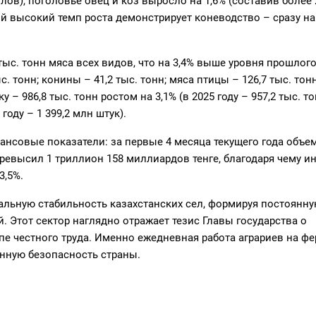
олов), поголовье овец и коз выросло на 1,6% (составив более 
ый высокий темп роста демонстрирует коневодство – сразу на
ыс. тонн мяса всех видов, что на 3,4% выше уровня прошлого
с. тонн; конины – 41,2 тыс. тонн; мяса птицы – 126,7 тыс. тонн
 986,8 тыс. тонн ростом на 3,1% (в 2025 году – 957,2 тыс. то
году – 1 399,2 млн штук).
нсовые показатели: за первые 4 месяца текущего года объе
ревысил 1 триллион 158 миллиардов тенге, благодаря чему и
3,5%.
льную стабильность казахстанских сел, формируя постоянн
. Этот сектор наглядно отражает тезис Главы государства о
е честного труда. Именно ежедневная работа аграриев на фе
нную безопасность страны.