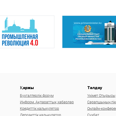
Қаржы
Талдау
Бухгалтерлік форум
Үкімет Отырысы
Информ. Ақпараттық хабарлар
Сарапшының пікі
Кредиттік калькулятор
Онлайн-конфере
Депозиттік калькулятор
Сұхбат