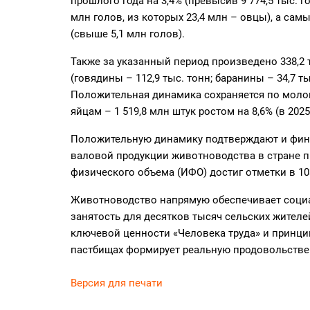
прошлого года на 3,4% (превысив 9 774,5 тыс. г
млн голов, из которых 23,4 млн – овцы), а сам
(свыше 5,1 млн голов).
Также за указанный период произведено 338,2 т
(говядины – 112,9 тыс. тонн; баранины – 34,7 ты
Положительная динамика сохраняется по молоку –
яйцам – 1 519,8 млн штук ростом на 8,6% (в 2025 
Положительную динамику подтверждают и фина
валовой продукции животноводства в стране п
физического объема (ИФО) достиг отметки в 10
Животноводство напрямую обеспечивает социа
занятость для десятков тысяч сельских жителей
ключевой ценности «Человека труда» и принцип
пастбищах формирует реальную продовольстве
Версия для печати