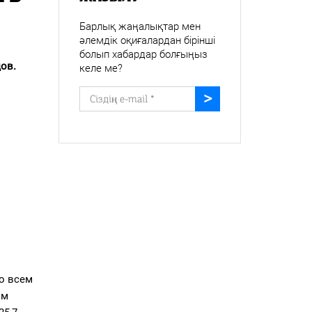
Барлық жаңалықтар мен
әлемдік оқиғалардан бірінші
болып хабардар болғыңыз
ов.
келе ме?
о всем
ом