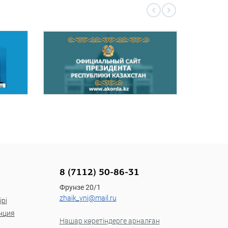
8 (7112) 50-86-31
Фрунзе 20/1
zhaik_yni@mail.ru
рі
нция
Нашар көретіндерге арналған