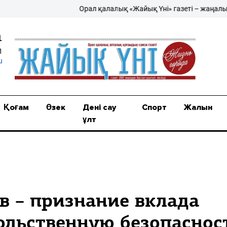
Орал қалалық «Жайық Үні» газеті – жаңалықтың
1
1
u
Қоғам
Өзек
Дені сау
Спорт
Жалын
ұлт
в – признание вклада
ольственную безопаснос