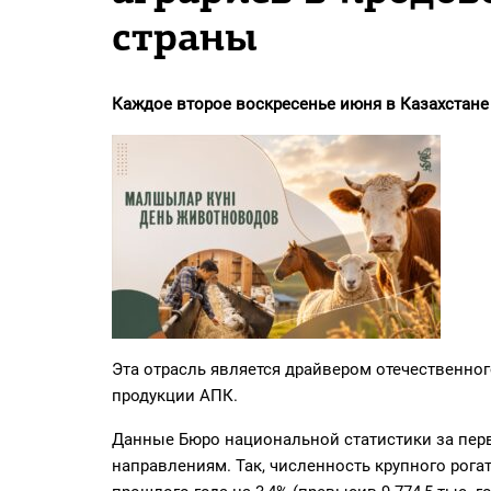
PDF
страны
«Жайық үні» — 33 жыл
Каталог
Каждое второе воскресенье июня в Казахстан
Қазақ тілі
Эта отрасль является драйвером отечественног
продукции АПК.
Данные Бюро национальной статистики за перв
направлениям. Так, численность крупного рог