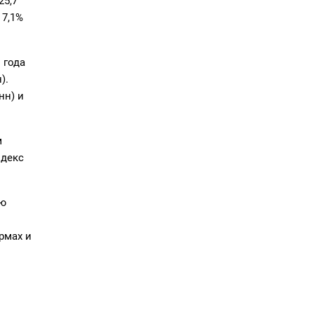
25,7
 7,1%
 года
).
нн) и
м
ндекс
ую
рмах и