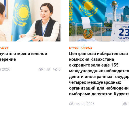
-2026
ҚҰРЫЛТАЙ-2026
лучить открепительное
Центральная избирательная
верение
комиссия Казахстана
аккредитовала еще 155
з 2026
148
0
международных наблюдател
девяти иностранных государ
четырех международных
организаций для наблюдени
выборами депутатов Курулт
06 тамыз 2026