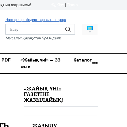
 жаршысы!
Кіру
|
Тіркеу
Кіру
|
Тіркеу
Нашар көретіндерге арналған нұсқа
8 (7112) 50-86-31
Қ.Жұмағалиев (Фрунзе)
Мысалы:
Қазақстан Президенті
көшесі, 20/1
zhaik_yni@mail.ru
PDF
«Жайық үні» — 33
Каталог
жыл
«ЖАЙЫҚ ҮНІ»
ГАЗЕТІНЕ
ЖАЗЫЛАЙЫҚ!
ть
ЖАЗЫЛУ