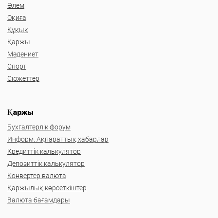
Әлем
Оқиға
Құқық
Қаржы
Мәдениет
Спорт
Сюжеттер
Қаржы
Бухгалтерлік форум
Информ. Ақпараттық хабарлар
Кредиттік калькулятор
Депозиттік калькулятор
Конвертер валюта
Қаржылық көрсеткіштер
Валюта бағамдары