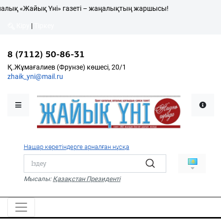
лық «Жайық Үні» газеті – жаңалықтың жаршысы!
Кіру
|
Тіркеу
Кіру
|
Тіркеу
8 (7112) 50-86-31
8 (7112) 50-86-31
Қалалықтар қаперіне
Қ.Жұмағалиев (Фрунзе)
Қ.Жұмағалиев (Фрунзе) көшесі, 20/1
көшесі, 20/1
zhaik_yni@mail.ru
zhaik_yni@mail.ru
Мәслихат жаршысы
Қоғам
Өзек
Нашар көретіндерге арналған нұсқа
Дені сау ұлт
Спорт
Мысалы:
Қазақстан Президенті
Жалын
PDF