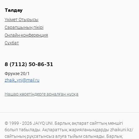
Талдау
Үкімет Отырысы
Сарапшының пікірі
Онлайн-конференция
Сұхбат
8 (7112) 50-86-31
Фрунзе 20/1
zhaik_yni@mail.ru
Нашар көретіндерге арналған нұсқа
© 1999 - 2026 JAIYQ UNI. Барлық ақпарат сайттың меншігі
болып табылады. Ақпараттық жарияланымдарды zhaikuni.kz/
сайтының рұқсатынсыз алуға тыйым салынады. Барлық