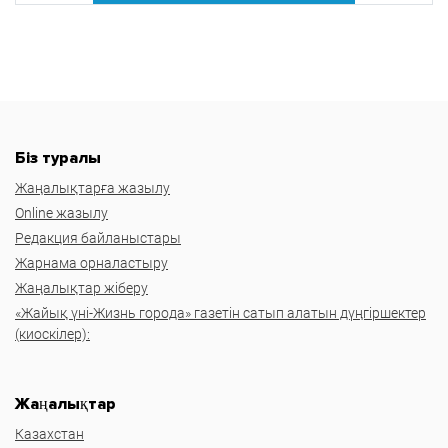
Біз туралы
Жаңалықтарға жазылу
Online жазылу
Редакция байланыстары
Жарнама орналастыру
Жаңалықтар жіберу
«Жайық үні-Жизнь города» газетін сатып алатын дүңгіршектер
(киоскілер):
Жаңалықтар
Казахстан