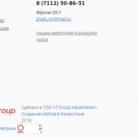
8 (7112) 50-86-31
Фрунзе 20/1
zhaik_yni@mail.ru
рі
нция
Нашар көретіндерге арналған
нұсқа
Сделано в
ТОО «IT Group Kazakhstan»
Создание сайтов в Казахстане
2018