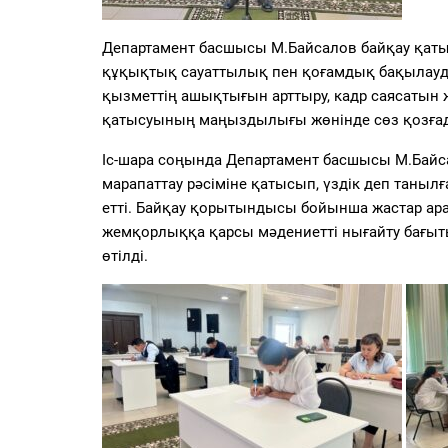
Департамент басшысы М.Байсалов байқау қат
құқықтық сауаттылық пен қоғамдық бақылауды
қызметтің ашықтығын арттыру, кадр саясатын ж
қатысуының маңыздылығы жөнінде сөз қозға
Іс-шара соңында Департамент басшысы М.Бай
марапаттау рәсіміне қатысып, үздік деп таныл
етті. Байқау қорытындысы бойынша жастар ар
жемқорлыққа қарсы мәдениетті нығайту бағы
өтілді.