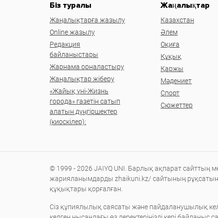
Біз туралы
Жаңалықтар
Жаңалықтарға жазылу
Казахстан
Online жазылу
Әлем
Редакция
Оқиға
байланыстары
Құқық
Жарнама орналастыру
Қаржы
Жаңалықтар жіберу
Мәдениет
«Жайық үні-Жизнь
Спорт
города» газетін сатып
Сюжеттер
алатын дүңгіршектер
(киоскілер):
© 1999 - 2026 JAIYQ UNI. Барлық ақпарат сайттың 
жарияланымдарды zhaikuni.kz/ сайтының рұқсаты
құқықтары қорғалған.
Сіз құпиялылық саясаты және пайдаланушылық кел
келген нысандағы өз деректеріңізді кері байланыс 