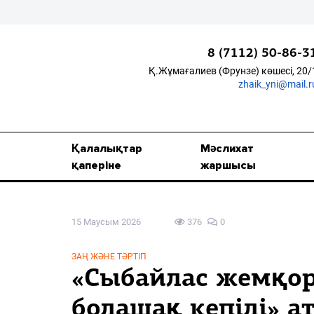
8 (7112) 50-86-3
Қ.Жұмағалиев (Фрунзе) көшесі, 20/
zhaik_yni@mail.r
Қалалықтар қаперіне
Мәслихат жаршысы
Қалалықтар
Мәслихат
Қоғам
қаперіне
жаршысы
Өзек
15 Маусым 2026
376
0
Дені сау ұлт
Спорт
ЗАҢ ЖӘНЕ ТӘРТІП
«Сыбайлас жемқор
Жалын
болашақ кепілі» а