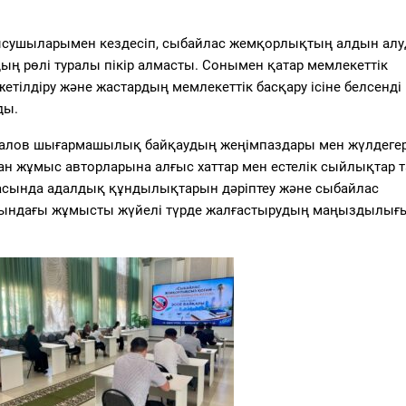
ысушыларымен кездесіп, сыбайлас жемқорлықтың алдын алу
ң рөлі туралы пікір алмасты. Сонымен қатар мемлекеттік
етілдіру және жастардың мемлекеттік басқару ісіне белсенді
ды.
салов шығармашылық байқаудың жеңімпаздары мен жүлдегер
ған жұмыс авторларына алғыс хаттар мен естелік сыйлықтар 
асында адалдық құндылықтарын дәріптеу және сыбайлас
тындағы жұмысты жүйелі түрде жалғастырудың маңыздылығы