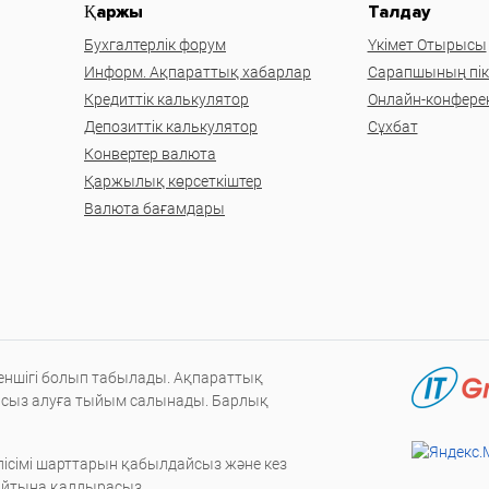
Қаржы
Талдау
Бухгалтерлік форум
Үкімет Отырысы
Информ. Ақпараттық хабарлар
Сарапшының пікі
Кредиттік калькулятор
Онлайн-конфере
Депозиттік калькулятор
Сұхбат
Конвертер валюта
Қаржылық көрсеткіштер
Валюта бағамдары
меншігі болып табылады. Ақпараттық
нсыз алуға тыйым салынады. Барлық
ісімі шарттарын қабылдайсыз және кез
сайтына қалдырасыз.