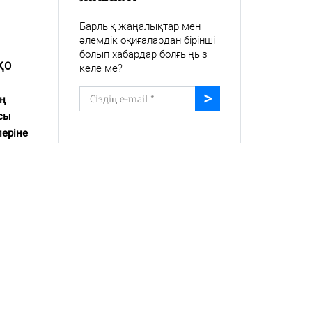
Барлық жаңалықтар мен
әлемдік оқиғалардан бірінші
болып хабардар болғыңыз
БҚО
келе ме?
ң
сы
леріне