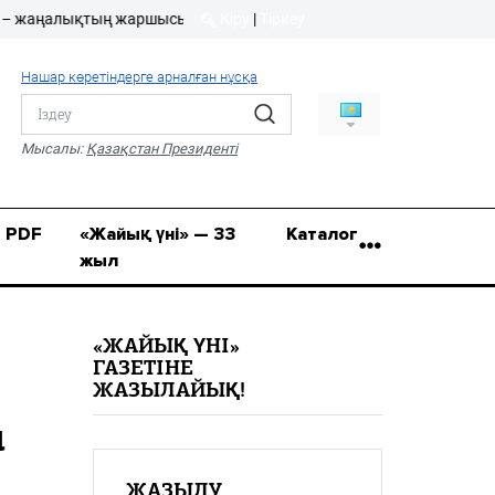
алықтың жаршысы!
Кіру
|
Тіркеу
Кіру
|
Тіркеу
Нашар көретіндерге арналған нұсқа
8 (7112) 50-86-31
Қ.Жұмағалиев (Фрунзе)
Мысалы:
Қазақстан Президенті
көшесі, 20/1
zhaik_yni@mail.ru
PDF
«Жайық үні» — 33
Каталог
жыл
«ЖАЙЫҚ ҮНІ»
ГАЗЕТІНЕ
ЖАЗЫЛАЙЫҚ!
н
ЖАЗЫЛУ