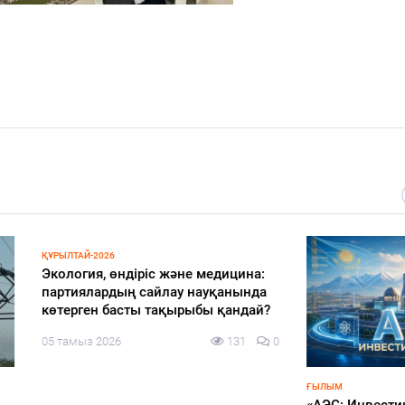
 ТӘРТІП
БІЛІМ
ой ауылында «Әділдік пен
«Мектепке жол» акциясы ая