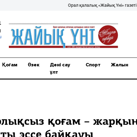
Орал қалалық «Жайық Үні» газеті – жаң
1
1
u
Қоғам
Өзек
Дені сау
Спорт
Жалын
ұлт
лықсыз қоғам – жарқы
тты эссе байқауы