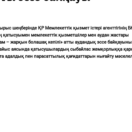
ырыс шеңберінде ҚР Мемлекеттік қызмет істері агенттігінің 
 қатысуымен мемлекеттік қызметшілер мен аудан жастары
м – жарқын болашақ кепілі» атты аудандық эссе байқауыны
айыс аясында қатысушылардың сыбайлас жемқорлыққа қар
тта адалдық пен парасаттылық қағидаттарын нығайту мәселе