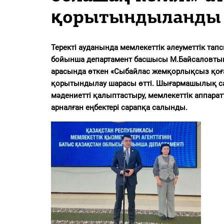
PDF
қорытындыланды
«Жайық үні» — 33 жыл
Каталог
Теректі ауданында мемлекеттік әлеуметтік тапс
бойынша департамент басшысы М.Байсаловтың
арасында өткен «Сыбайлас жемқорлықсыз қоға
Қазақ тілі
қорытындылау шарасы өтті. Шығармашылық с
мәдениетті қалыптастыру, мемлекеттік аппара
арналған еңбектері сарапқа салынды.