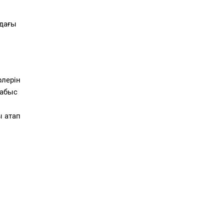
дағы
лерін
табыс
 атап