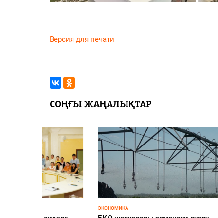
Версия для печати
СОҢҒЫ ЖАҢАЛЫҚТАР
едицина:
қанында
 қандай?
131
0
ҒЫЛЫМ
ЗАҢ ЖӘНЕ
«АЭС: Инвестиция энергиясы»
Шағырл