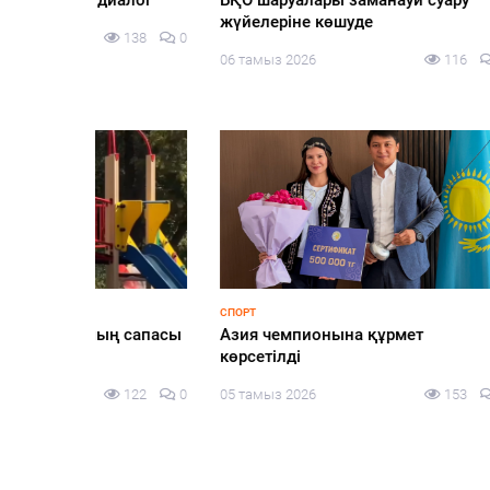
адалды
05 тамыз 2026
138
0
таным 
05 тамы
БЕЗ РУБРИКИ
ҚҰРЫЛТАЙ
еңбек –
Шыңғырлау ауданында мемлекеттік
«Сайла
иялық
қызметшілер арасында тимбилдинг
конфиг
іс-шарасы өтті
тақыры
Pikir.
133
0
05 тамыз 2026
135
0
алаңын
05 тамы