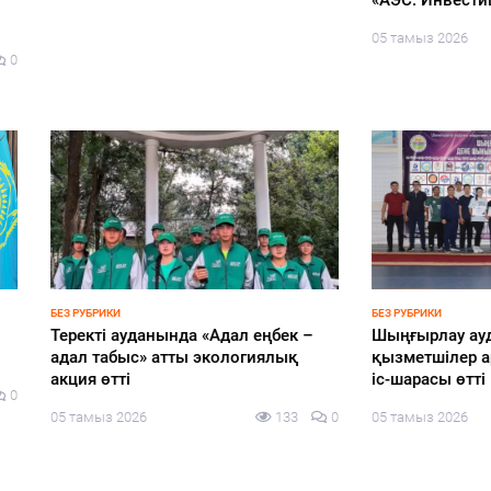
қ – өмірлік ұстаным» атты
әлеуметтік қолдау жалғасад
сағаты өтті
05 тамыз 2026
з 2026
125
0
-2026
НОВОСТИ
у-2026: жаңа саяси
Казахстан переходит в лигу 
урациядағы өңірлер»
где правоохранительная
бында «КИСИ GPS: Gylym.
деятельность опирается на н
 Sayasat» ұлттық сарапшылық
данных и машинный интелл
ың отырысы өтті
прокуроры стали ИИ-
разработчиками и представ
з 2026
128
0
свои продукты мировому эк
Кай-Фу Ли