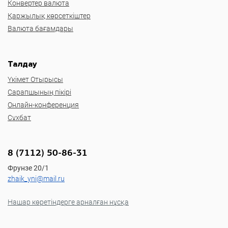
Конвертер валюта
Қаржылық көрсеткіштер
Валюта бағамдары
Талдау
Үкімет Отырысы
Сарапшының пікірі
Онлайн-конференция
Сұхбат
8 (7112) 50-86-31
Фрунзе 20/1
zhaik_yni@mail.ru
Нашар көретіндерге арналған нұсқа