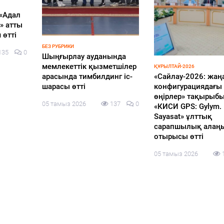
НОВОСТИ
Казахстан переходит в
ҚҰРЫЛТАЙ-2026
«Сайлау-2026: жаңа саяси
лигу стран, где
конфигурациядағы
правоохранительная
өңірлер» тақырыбында
деятельность опирается
«КИСИ GPS: Gylym. Pikir.
на науку о данных и
Sayasat» ұлттық
машинный интеллект:
сарапшылық алаңының
прокуроры стали ИИ-
отырысы өтті
разработчиками и
представили свои
05 тамыз 2026
131
0
продукты мировому
эксперту Кай-Фу Ли
05 тамыз 2026
133
0