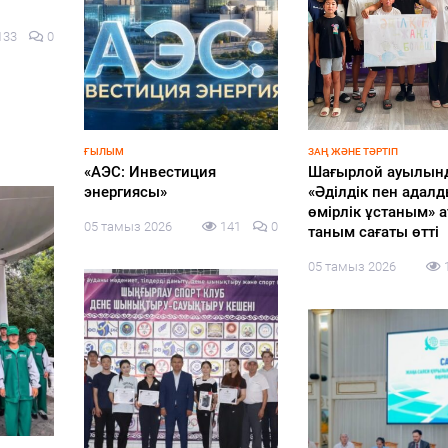
ЗАҢ ЖӘНЕ ТӘРТІП
БІЛІМ
Шағырлой ауылында
«Мектепке жол» акциясы
«Әділдік пен адалдық –
аясында әлеуметтік
өмірлік ұстаным» атты
қолдау жалғасады
таным сағаты өтті
05 тамыз 2026
141
0
05 тамыз 2026
127
0