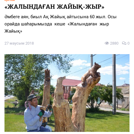
«ЖАЛЫНДАҒАН ЖАЙЫҚ-ЖЫР»
Әмбеге аян, биыл Ақ Жайық айтысына 60 жыл. Осы
орайда шаһарымызда кеше «Жалындаған жыр
Жайық»
27 маусым 2018
2880
0