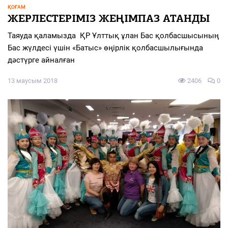
ҚОҒАМ
ЖЕРЛЕСТЕРІМІЗ ЖЕҢІМПАЗ АТАНДЫ
Таяуда қаламызда ҚР Ұлттық ұлан Бас қолбасшысының
Бас жүлдесі үшін «Батыс» өңірлік қолбасшылығында
дәстүрге айналған
13 маусым 2018
2406
0