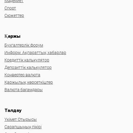
Мәдениет
Спорт
Сюжеттер
Қаржы
Бухгалтерлік форум
Информ. Ақпараттық хабарлар
Кредиттік калькулятор
Депозиттік калькулятор
Конвертер валюта
Қаржылық көрсеткіштер
Валюта бағамдары
Талдау
Үкімет Отырысы
Сарапшының пікірі