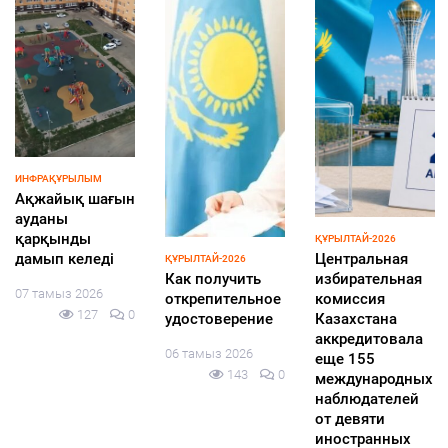
ИНФРАҚҰРЫЛЫМ
Ақжайық шағын
ауданы
қарқынды
ҚҰРЫЛТАЙ-2026
дамып келеді
Центральная
ҚҰРЫЛТАЙ-2026
Как получить
избирательная
07 тамыз 2026
открепительное
комиссия
127
0
удостоверение
Казахстана
аккредитовала
06 тамыз 2026
еще 155
143
0
международных
наблюдателей
от девяти
иностранных