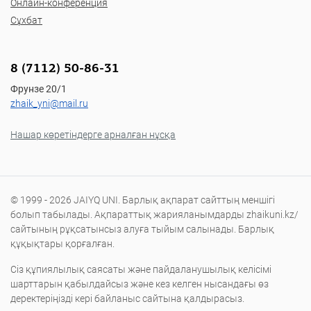
Онлайн-конференция
Сұхбат
8 (7112) 50-86-31
Фрунзе 20/1
zhaik_yni@mail.ru
Нашар көретіндерге арналған нұсқа
© 1999 - 2026 JAIYQ UNI. Барлық ақпарат сайттың меншігі
болып табылады. Ақпараттық жарияланымдарды zhaikuni.kz/
сайтының рұқсатынсыз алуға тыйым салынады. Барлық
құқықтары қорғалған.
Сіз құпиялылық саясаты және пайдаланушылық келісімі
шарттарын қабылдайсыз және кез келген нысандағы өз
деректеріңізді кері байланыс сайтына қалдырасыз.