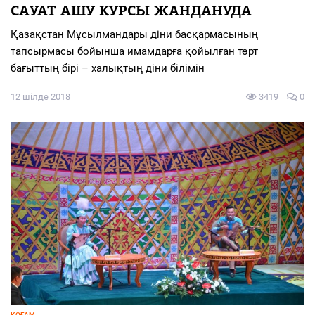
САУАТ АШУ КУРСЫ ЖАНДАНУДА
Қазақстан Мұсылмандары діни басқармасының
тапсырмасы бойынша имамдарға қойылған төрт
бағыттың бірі – халықтың діни білімін
12 шілде 2018
3419
0
ҚОҒАМ