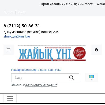
Орал қалалық «Жайық Үні» газеті – жаңалық
Кіру
|
Тіркеу
8 (7112) 50-86-31
Қалалықтар қаперіне
Қ.Жұмағалиев (Фрунзе) көшесі, 20/1
zhaik_yni@mail.ru
Мәслихат жаршысы
Қоғам
Өзек
Нашар көретіндерге арналған нұсқа
Дені сау ұлт
Спорт
Мысалы:
Қазақстан Президенті
Жалын
PDF