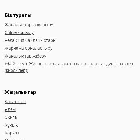
Біз туралы
Жаңалықтарға жазылу
Online жазылу
Редакция байланыстары
Жарнама орналастыру
Жаңалықтар жіберу
«Жайық үні-Жизнь города» газетін сатып алатын дүңгіршектер
(киоскілер):
Жаңалықтар
Казахстан
Әлем
Оқиға
Құқық
Қаржы