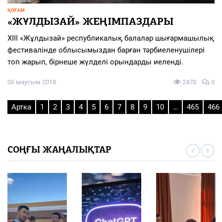
ҚОҒАМ
«ЖҰЛДЫЗАЙ» ЖЕҢІМПАЗДАРЫ
ХІІІ «Жұлдызай» республикалық балалар шығармашылық
фестивалінде облысымыздан барған тәрбиеленушілері
топ жарып, бірнеше жүлделі орындарды иеленді.
06 маусым 2018
2470
0
Артка
1
2
3
4
5
6
7
8
9
10
…
465
466
СОҢҒЫ ЖАҢАЛЫҚТАР