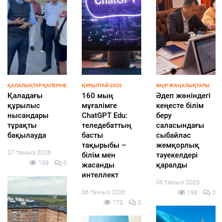
ҚАЛАЛЫҚТАР ҚАПЕРІНЕ
ҚҰРЫЛТАЙ-2026
ӨҢІР ЖАҢАЛЫҚТАРЫ
Қаладағы
160 мың
Әдеп жөніндегі
құрылыс
мұғалімге
кеңесте білім
нысандары
ChatGPT Edu:
беру
тұрақты
теледебаттың
саласындағы
бақылауда
басты
сыбайлас
тақырыбы –
жемқорлық
07 тамыз 2026
білім мен
тәуекелдері
159
0
жасанды
қаралды
интеллект
06 тамыз 2026
06 тамыз 2026
198
0
173
0