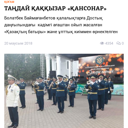
ҚОҒАМ
ТАҢДАЙ ҚАҚҚЫЗАР «ҚАНСОНАР»
Болатбек Баймағанбетов қалалықтарға Достық
даңғылындағы кәдімгі ағаштан ойып жасалған
«Қазақтың батыры» және ұлттық киіммен өрнектелген
20 маусым 2018
4354
0