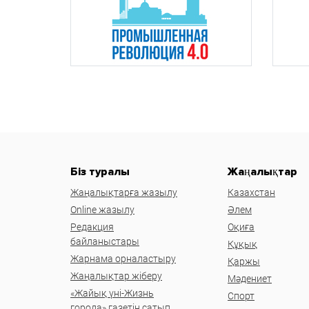
Біз туралы
Жаңалықтар
Жаңалықтарға жазылу
Казахстан
Online жазылу
Әлем
Редакция
Оқиға
байланыстары
Құқық
Жарнама орналастыру
Қаржы
Жаңалықтар жіберу
Мәдениет
«Жайық үні-Жизнь
Спорт
города» газетін сатып