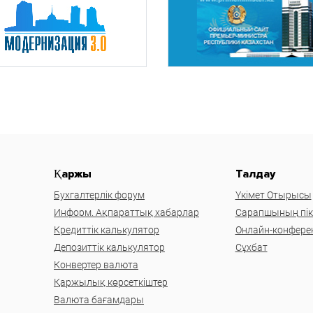
Қаржы
Талдау
Бухгалтерлік форум
Үкімет Отырысы
Информ. Ақпараттық хабарлар
Сарапшының пікі
Кредиттік калькулятор
Онлайн-конфере
Депозиттік калькулятор
Сұхбат
Конвертер валюта
Қаржылық көрсеткіштер
Валюта бағамдары