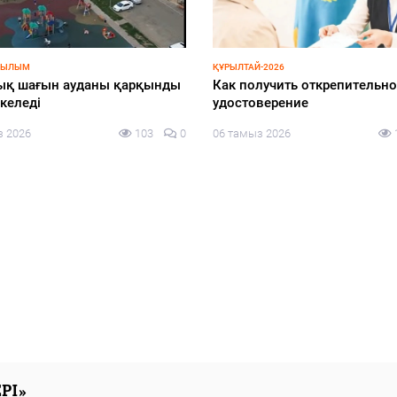
АР ҚАПЕРІНЕ
СПОРТ
ндыру жобаларының сапасы
Азия чемпионына құрмет
рзімі бақылауда
көрсетілді
з 2026
138
0
05 тамыз 2026
РІ»