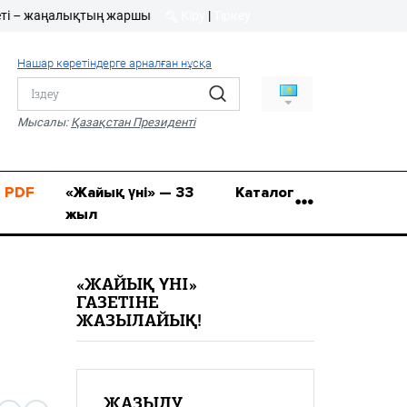
 жаңалықтың жаршысы!
Кіру
|
Тіркеу
Кіру
|
Тіркеу
Нашар көретіндерге арналған нұсқа
8 (7112) 50-86-31
Қ.Жұмағалиев (Фрунзе)
Мысалы:
Қазақстан Президенті
көшесі, 20/1
zhaik_yni@mail.ru
PDF
«Жайық үні» — 33
Каталог
жыл
«ЖАЙЫҚ ҮНІ»
ГАЗЕТІНЕ
ЖАЗЫЛАЙЫҚ!
ЖАЗЫЛУ