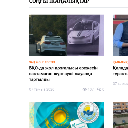
PDF
СОҢҒЫ ЖАҢАЛЫҚТАР
«Жайық үні» — 33 жыл
Каталог
Қазақ тілі
ӨҢІР ЖАҢАЛЫҚТАРЫ
БІРЛІК
T Edu:
Әдеп жөніндегі кеңесте білім беру
Бітімге
ырыбы –
саласындағы сыбайлас жемқорлық
06 тамы
лект
тәуекелдері қаралды
149
0
06 тамыз 2026
172
0