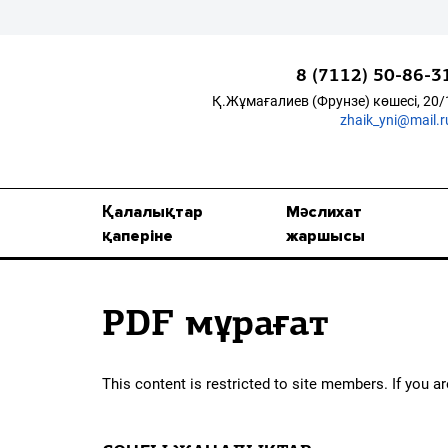
8 (7112) 50-86-3
Қ.Жұмағалиев (Фрунзе) көшесі, 20/
zhaik_yni@mail.r
Қалалықтар қаперіне
Мәслихат жаршысы
Қалалықтар
Мәслихат
Қоғам
қаперіне
жаршысы
Өзек
PDF мұрағат
Дені сау ұлт
Спорт
This content is restricted to site members. If you a
Жалын