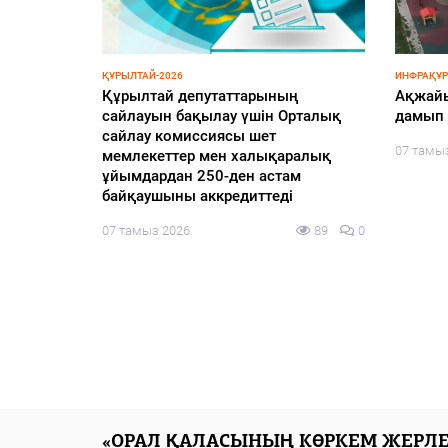
ҚҰРЫЛТАЙ-2026
ҚАЛАЛЫҚТ
ьное
Центральная избирательная
Абатта
комиссия Казахстана
мен ме
аккредитовала еще 155
117
0
06 тамы
международных наблюдателей от
девяти иностранных государств и
четырех международных
организаций для наблюдения за
выборами депутатов Курултая
06 тамыз 2026
118
0
«ОРАЛ ҚАЛАСЫНЫҢ КӨРКЕМ ЖЕРЛЕ