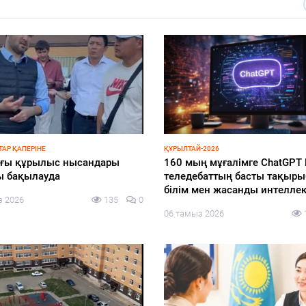
ЭКОНОМИКА
 бастайтын бейбіт диалог
БҚО шаруалары заманауи су
жүйелеріне көшуде
з 2026
156
0
06 тамыз 2026