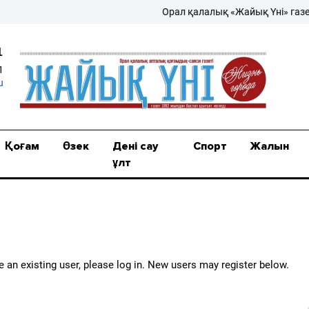
Орал қалалық «Жайық Үні» газеті –
1
1
u
Қоғам
Өзек
Дені сау
Спорт
Жалын
ұлт
re an existing user, please log in. New users may register below.