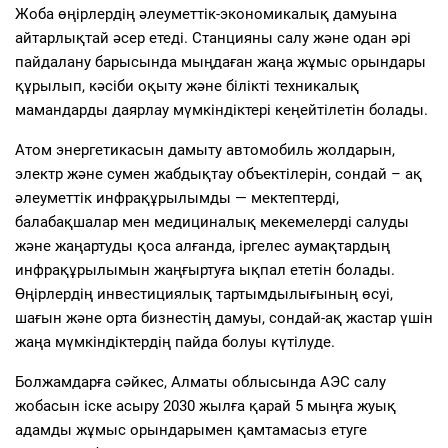
Жоба өңірлердің әлеуметтік-экономикалық дамуына
айтарлықтай әсер етеді. Станцияны салу және одан әрі
пайдалану барысында мыңдаған жаңа жұмыс орындары
құрылып, кәсіби оқыту және білікті техникалық
мамандарды даярлау мүмкіндіктері кеңейтілетін болады.
Атом энергетикасын дамыту автомобиль жолдарын,
электр және сумен жабдықтау объектілерін, сондай – ақ
әлеуметтік инфрақұрылымды — мектептерді,
балабақшалар мен медициналық мекемелерді салуды
және жаңартуды қоса алғанда, іргелес аумақтардың
инфрақұрылымын жаңғыртуға ықпал ететін болады.
Өңірлердің инвестициялық тартымдылығының өсуі,
шағын және орта бизнестің дамуы, сондай-ақ жастар үшін
жаңа мүмкіндіктердің пайда болуы күтілуде.
Болжамдарға сәйкес, Алматы облысында АЭС салу
жобасын іске асыру 2030 жылға қарай 5 мыңға жуық
адамды жұмыс орындарымен қамтамасыз етуге