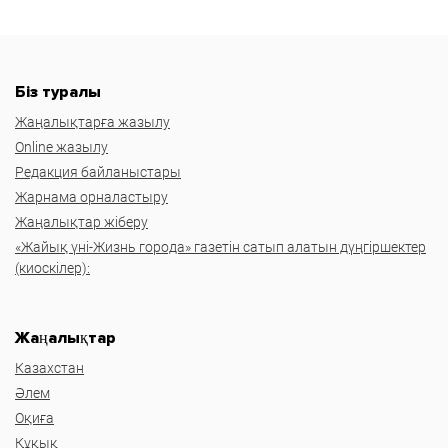
Біз туралы
Жаңалықтарға жазылу
Online жазылу
Редакция байланыстары
Жарнама орналастыру
Жаңалықтар жіберу
«Жайық үні-Жизнь города» газетін сатып алатын дүңгіршектер
(киоскілер):
Жаңалықтар
Казахстан
Әлем
Оқиға
Құқық