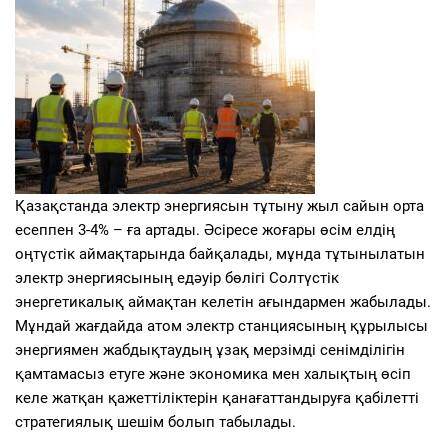
Қазақстанда электр энергиясын тұтыну жыл сайын орта
есеппен 3-4% – ға артады. Әсіресе жоғары өсім елдің
оңтүстік аймақтарында байқалады, мұнда тұтынылатын
электр энергиясының едәуір бөлігі Солтүстік
энергетикалық аймақтан келетін ағындармен жабылады.
Мұндай жағдайда атом электр станциясының құрылысы
энергиямен жабдықтаудың ұзақ мерзімді сенімділігін
қамтамасыз етуге және экономика мен халықтың өсіп
келе жатқан қажеттіліктерін қанағаттандыруға қабілетті
стратегиялық шешім болып табылады.