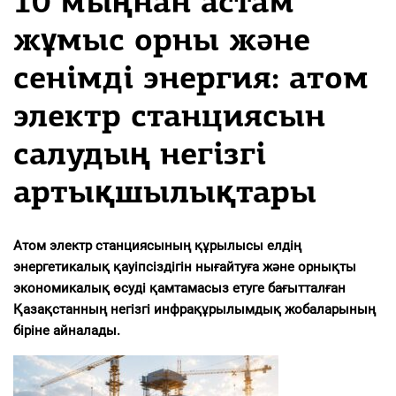
10 мыңнан астам
жұмыс орны және
сенімді энергия: атом
электр станциясын
салудың негізгі
артықшылықтары
Атом электр станциясының құрылысы елдің
энергетикалық қауіпсіздігін нығайтуға және орнықты
экономикалық өсуді қамтамасыз етуге бағытталған
Қазақстанның негізгі инфрақұрылымдық жобаларының
біріне айналады.