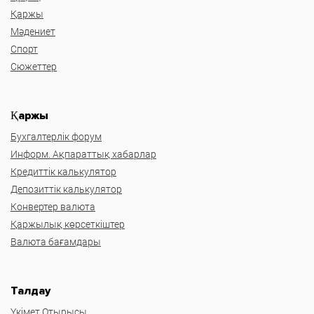
Қаржы
Мәдениет
Спорт
Сюжеттер
Қаржы
Бухгалтерлік форум
Информ. Ақпараттық хабарлар
Кредиттік калькулятор
Депозиттік калькулятор
Конвертер валюта
Қаржылық көрсеткіштер
Валюта бағамдары
Талдау
Үкімет Отырысы