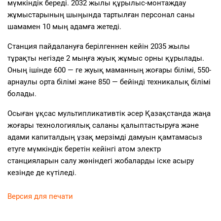
мүмкіндік береді. 2032 жылы құрылыс-монтаждау
жұмыстарының шыңында тартылған персонал саны
шамамен 10 мың адамға жетеді.
Станция пайдалануға берілгеннен кейін 2035 жылы
тұрақты негізде 2 мыңға жуық жұмыс орны құрылады.
Оның ішінде 600 — ге жуық маманның жоғары білімі, 550-
арнаулы орта білімі және 850 — бейінді техникалық білімі
болады.
Осыған ұқсас мультипликативтік әсер Қазақстанда жаңа
жоғары технологиялық саланы қалыптастыруға және
адами капиталдың ұзақ мерзімді дамуын қамтамасыз
етуге мүмкіндік беретін кейінгі атом электр
станцияларын салу жөніндегі жобаларды іске асыру
кезінде де күтіледі.
Версия для печати