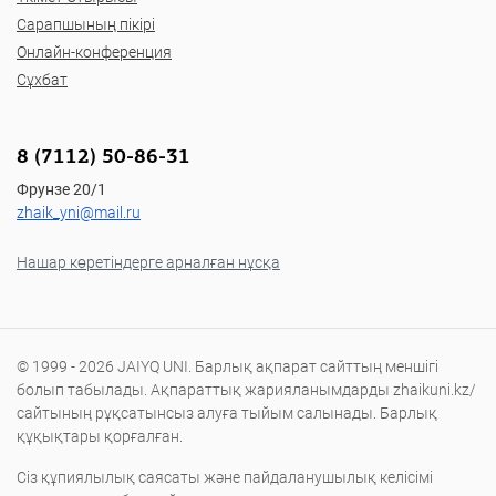
Сарапшының пікірі
Онлайн-конференция
Сұхбат
8 (7112) 50-86-31
Фрунзе 20/1
zhaik_yni@mail.ru
Нашар көретіндерге арналған нұсқа
© 1999 - 2026 JAIYQ UNI. Барлық ақпарат сайттың меншігі
болып табылады. Ақпараттық жарияланымдарды zhaikuni.kz/
сайтының рұқсатынсыз алуға тыйым салынады. Барлық
құқықтары қорғалған.
Сіз құпиялылық саясаты және пайдаланушылық келісімі