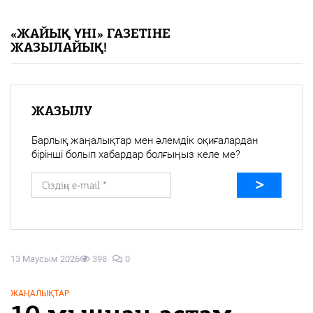
«Жайық үні» — 33 жыл
«ЖАЙЫҚ ҮНІ» ГАЗЕТІНЕ
ЖАЗЫЛАЙЫҚ!
Каталог
Қазақ тілі
ЖАЗЫЛУ
Барлық жаңалықтар мен әлемдік оқиғалардан
бірінші болып хабардар болғыңыз келе ме?
13 Маусым 2026
398
0
ЖАҢАЛЫҚТАР