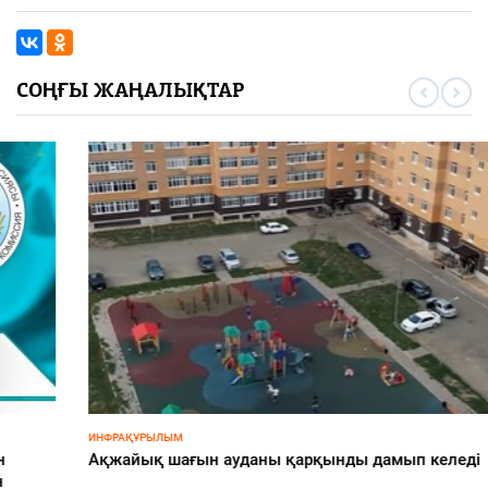
СОҢҒЫ ЖАҢАЛЫҚТАР
ИНФРАҚҰРЫЛЫМ
Ақжайық шағын ауданы қарқынды дамып келеді