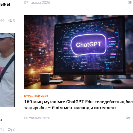
07 тамыз 2026
67
0
ҚҰРЫЛТАЙ-2026
160 мың мұғалімге ChatGPT Edu: теледебаттың басты
тақырыбы – білім мен жасанды интеллект
06 тамыз 2026
118
0