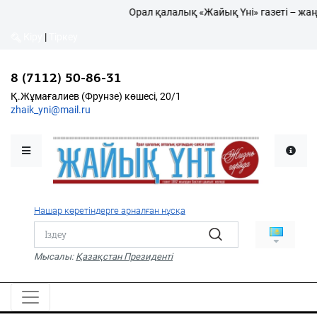
Орал қалалық «Жайық Үні» газеті – жаң
Кіру
|
Тіркеу
Кіру
|
Тіркеу
8 (7112) 50-86-31
8 (7112) 50-86-31
Қалалықтар қаперіне
Қ.Жұмағалиев (Фрунзе)
Қ.Жұмағалиев (Фрунзе) көшесі, 20/1
көшесі, 20/1
zhaik_yni@mail.ru
zhaik_yni@mail.ru
Мәслихат жаршысы
Қоғам
Өзек
Нашар көретіндерге арналған нұсқа
Дені сау ұлт
Спорт
Мысалы:
Қазақстан Президенті
Жалын
PDF