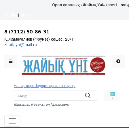
Орал қалалық «Жайық Үні» газеті – жаңал
Кіру
|
Тіркеу
Кіру
|
Тіркеу
8 (7112) 50-86-31
8 (7112) 50-86-31
Қалалықтар қаперіне
Қ.Жұмағалиев (Фрунзе)
Қ.Жұмағалиев (Фрунзе) көшесі, 20/1
көшесі, 20/1
zhaik_yni@mail.ru
zhaik_yni@mail.ru
Мәслихат жаршысы
Қоғам
Өзек
Нашар көретіндерге арналған нұсқа
Дені сау ұлт
Спорт
Мысалы:
Қазақстан Президенті
Жалын
PDF