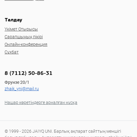
Талдау
Үкімет Отырысы
Сарапшының пікірі
Онлайн-конференция
Сұхбат
8 (7112) 50-86-31
Фрунзе 20/1
zhaik_yni@mail.ru
Нашар көретіндерге арналған нұсқа
© 1999 - 2026 JAIYQ UNI. Барлық ақпарат сайттың меншігі