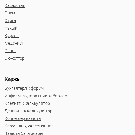
Казахстан
Әлем
Оқиға
Құқық
Қаржы
Мәдениет
Спорт
Сюжеттер
Қаржы
Бухгалтерлік форум
Информ. Ақпараттық хабарлар
Кредиттік калькулятор
Депозиттік калькулятор
Конвертер валюта
Қаржылық көрсеткіштер
Валюта бағамдары