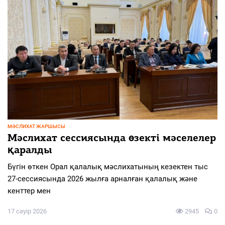
МӘСЛИХАТ ЖАРШЫСЫ
Мәслихат сессиясында өзекті мәселелер
қаралды
Бүгін өткен Орал қалалық мәслихатының кезектен тыс
27-сессиясында 2026 жылға арналған қалалық және
кенттер мен
17 сәуір 2026
2945
0