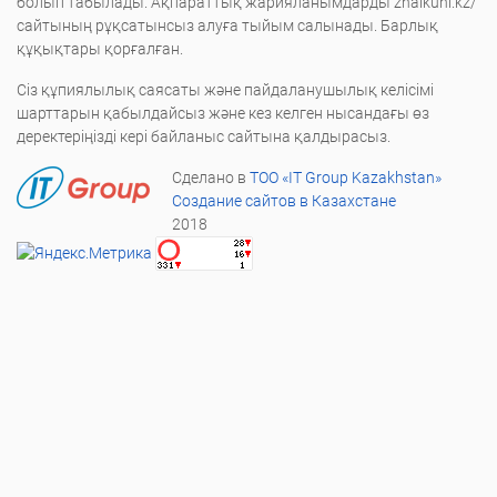
болып табылады. Ақпараттық жарияланымдарды zhaikuni.kz/
сайтының рұқсатынсыз алуға тыйым салынады. Барлық
құқықтары қорғалған.
Сіз құпиялылық саясаты және пайдаланушылық келісімі
шарттарын қабылдайсыз және кез келген нысандағы өз
деректеріңізді кері байланыс сайтына қалдырасыз.
Сделано в
ТОО «IT Group Kazakhstan»
Создание сайтов в Казахстане
2018