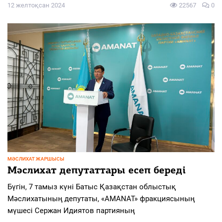
12 желтоқсан 2024
22567
0
МӘСЛИХАТ ЖАРШЫСЫ
Мәслихат депутаттары есеп береді
Бүгін, 7 тамыз күні Батыс Қазақстан облыстық
Мәслихатының депутаты, «AMANAT» фракциясының
мүшесі Сержан Идиятов партияның