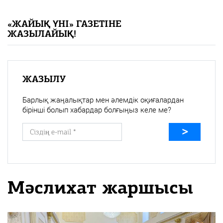
«Жайық үні» — 33 жыл
«ЖАЙЫҚ ҮНІ» ГАЗЕТІНЕ
ЖАЗЫЛАЙЫҚ!
Каталог
Қазақ тілі
ЖАЗЫЛУ
Барлық жаңалықтар мен әлемдік оқиғалардан
бірінші болып хабардар болғыңыз келе ме?
Мәслихат жаршысы