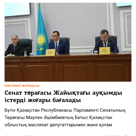
МӘСЛИХАТ ЖАРШЫСЫ
Сенат төрағасы Жайықтағы ауқымды
істерді жоғары бағалады
Бүгін Қазақстан Республикасы Парламенті Сенатының
Төрағасы Мәулен Әшімбаевтың Батыс Қазақстан
облыстық мәслихат депутаттарымен және қоғам