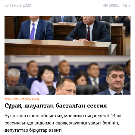
07 тамыз 2023
59286
0
МӘСЛИХАТ ЖАРШЫСЫ
Сұрақ-жауаптан басталған сессия
Бүгін ғана өткен облыстық мәслихаттың кезекті 14-ші
сессиясында алдымен сұрақ-жауапқа уақыт бөлініп,
депутаттар бірқатар өзекті