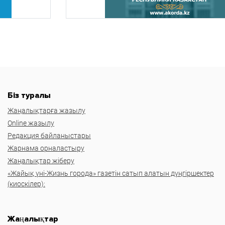
Біз туралы
Жаңалықтарға жазылу
Online жазылу
Редакция байланыстары
Жарнама орналастыру
Жаңалықтар жіберу
«Жайық үні-Жизнь города» газетін сатып алатын дүңгіршектер
(киоскілер):
Жаңалықтар