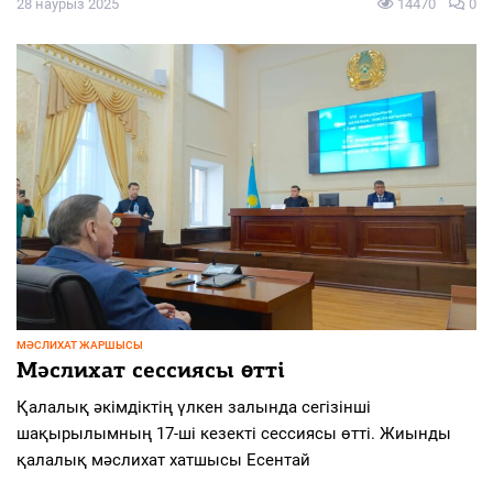
28 наурыз 2025
14470
0
МӘСЛИХАТ ЖАРШЫСЫ
Мәслихат сессиясы өтті
Қалалық әкімдіктің үлкен залында сегізінші
шақырылымның 17-ші кезекті сессиясы өтті. Жиынды
қалалық мәслихат хатшысы Есентай