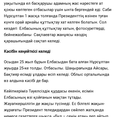
уақытында ел басқарушы адамның жас нәрестеге ат
қоюы көптеген отбасылар үшін ынта бергендей еді. Сәби
Нұрсұлтан 1 жасқа толғанда Президенттің өзінен туған
күнге орай арнайы құттықтау хат келген болатын. Сол
кездегі Елбасының құттықтау хатын, фотосуреттерді,
бейнежазбаны Сақпаевтар жанұясы көздің
қарашығындай сақтап келеді.
Кәсібін кеңейткісі келеді
Осыдан 25 жыл бұрын Елбасыдан бата алған Нұрсұлтан
жуырда 25-ке толды. Отбасылы. Шаңырағында Айсары,
Бақтияр есімді ұлдары өсіп келеді. Облыс орталығында
өз алдына кәсібі де бар.
Кейіпкеріміз Тәуелсіздік құрдасы екенін, есімін
Елбасының өзі қойғанын мақтан тұтады.
Жауапкершілігін де жақсы түсінеді. Ес білгелі жақын-
жұрағаты Президент теледидардан сөйлеп жатқанда
немесе газеттерге шықса, «Бұл – сенің атаң» деп айтып