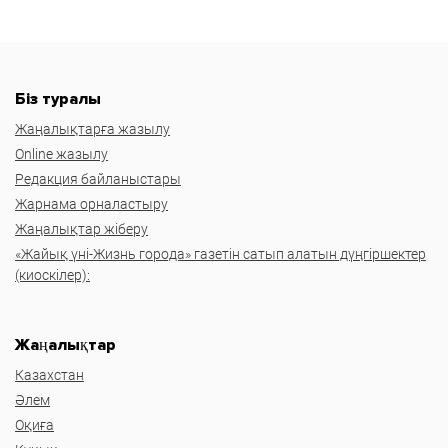
Біз туралы
Жаңалықтарға жазылу
Online жазылу
Редакция байланыстары
Жарнама орналастыру
Жаңалықтар жіберу
«Жайық үні-Жизнь города» газетін сатып алатын дүңгіршектер
(киоскілер):
Жаңалықтар
Казахстан
Әлем
Оқиға