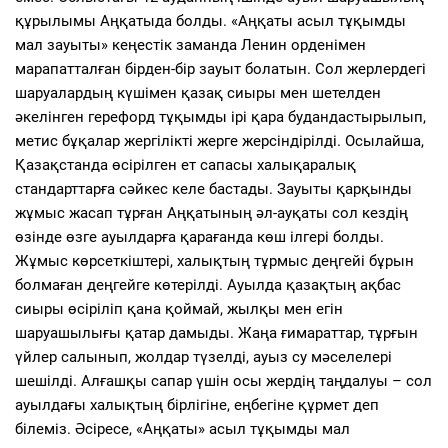
құрылымы Аңқатыда болды. «Аңқаты асыл тұқымды
мал зауыты» кеңестік заманда Ленин орденімен
марапатталған бірден-бір зауыт болатын. Сол жерлердегі
шаруалардың күшімен қазақ сиыры мен шетелден
әкелінген герефорд тұқымды ірі қара будандастырылып,
метис бұқалар жергілікті жерге жерсіндірілді. Осылайша,
Қазақстанда өсірілген ет сапасы халықаралық
стандарттарға сәйкес келе бастады. Зауыты қарқынды
жұмыс жасап тұрған Аңқатының әл-ауқаты сол кездің
өзінде өзге ауылдарға қарағанда көш ілгері болды.
Жұмыс көрсеткіштері, халықтың тұрмыс деңгейі бұрын
болмаған деңгейге көтерілді. Ауылда қазақтың ақбас
сиыры өсіріліп қана қоймай, жылқы мен егін
шаруашылығы қатар дамыды. Жаңа ғимараттар, тұрғын
үйлер салынып, жолдар түзелді, ауыз су мәселелері
шешілді. Алғашқы сапар үшін осы жердің таңдалуы – сол
ауылдағы халықтың бірлігіне, еңбегіне құрмет деп
білеміз. Әсіресе, «Аңқаты» асыл тұқымды мал