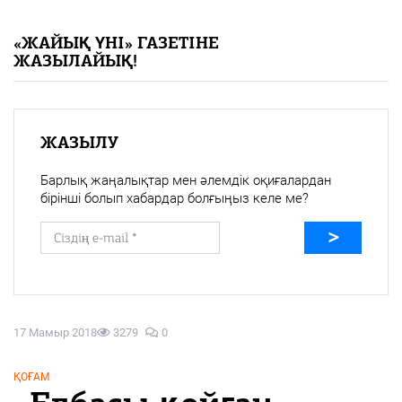
«Жайық үні» — 33 жыл
«ЖАЙЫҚ ҮНІ» ГАЗЕТІНЕ
ЖАЗЫЛАЙЫҚ!
Каталог
Қазақ тілі
ЖАЗЫЛУ
Барлық жаңалықтар мен әлемдік оқиғалардан
бірінші болып хабардар болғыңыз келе ме?
17 Мамыр 2018
3279
0
ҚОҒАМ