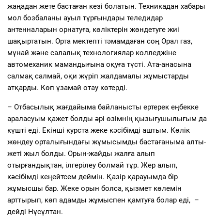
жаңадан жете бастаған кезі болатын. Техникадан хабары
мол бозбаланы ауыл тұрғындары теледидар
антенналарын орнатуға, көліктерін жөндетуге жиі
шақыртатын. Орта мектепті тәмамдаған соң Орал газ,
мұнай және салалық технологиялар колледжіне
автомеханик мамандығына оқуға түсті. Ата-анасына
салмақ салмай, оқи жүріп жалдамалы жұмыстарды
атқарды. Көп ұзамай отау көтерді.
– Отбасылық жағдайыма байланысты ертерек еңбекке
араласуым қажет болды әрі өзімнің қызығушылығым да
күшті еді. Екінші курста жеке кәсібімді аштым. Көлік
жөндеу орталығындағы жұмысымды бастағаныма алты-
жеті жыл болды. Орын-жайды жалға алып
отырғандықтан, ілгерілеу болмай тұр. Жер алып,
кәсібімді кеңейтсем деймін. Қазір қарауымда бір
жұмысшы бар. Жеке орын болса, қызмет көлемін
арттырып, көп адамды жұмыспен қамтуға болар еді, –
дейді Нұсұлтан.