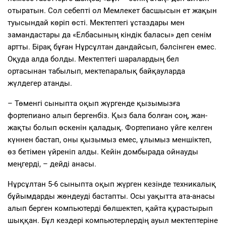
отыратын. Сол себепті ол Мемлекет басшысын ет жақын
туысындай көріп өсті. Мектептегі ұстаздары мен
замандастары да «Елбасының кіндік баласы» деп сенім
артты. Бірақ бұған Нұрсұлтан дандайсып, бәлсінген емес.
Оқуда алда болды. Мектептегі шаралардың бел
ортасынан табылып, мектепаралық байқауларда
жүлдегер атанды.
– Төменгі сыныпта оқып жүргенде қызымызға
фортепиано алып бергенбіз. Қыз бала болған соң, жан-
жақты болып өскенін қаладық. Фортепиано үйге келген
күннен бастап, оны қызымыз емес, ұлымыз меншіктеп,
өз бетімен үйреніп алды. Кейін домбырада ойнауды
меңгерді, – дейді анасы.
Нұрсұлтан 5-6 сыныпта оқып жүрген кезінде техникалық
бұйымдарды жөндеуді бастапты. Осы уақытта ата-анасы
алып берген компьютерді бөлшектеп, қайта құрастырып
шыққан. Бұл кездері компьютерлердің ауыл мектептеріне