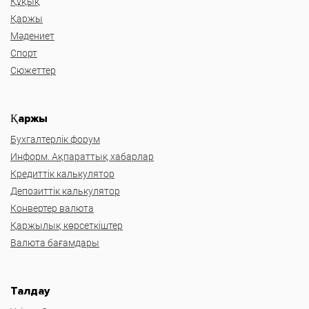
Құқық
Қаржы
Мәдениет
Спорт
Сюжеттер
Қаржы
Бухгалтерлік форум
Информ. Ақпараттық хабарлар
Кредиттік калькулятор
Депозиттік калькулятор
Конвертер валюта
Қаржылық көрсеткіштер
Валюта бағамдары
Талдау