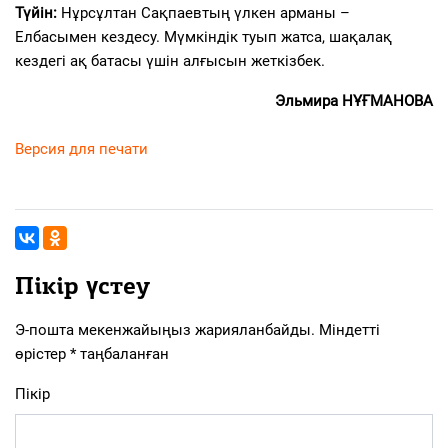
Түйін:
Нұрсұлтан Сақпаевтың үлкен арманы –
Елбасымен кездесу. Мүмкіндік туып жатса, шақалақ
кездегі ақ батасы үшін алғысын жеткізбек.
Эльмира НҰҒМАНОВА
Версия для печати
Пікір үстеу
Э-пошта мекенжайыңыз жарияланбайды.
Міндетті
өрістер
*
таңбаланған
Пікір