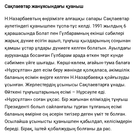
Сақпаевтар жанұясындағы қуаныш
Н.Назарбаевтың өңірімізге алғашқы сапары Сақпаевтар
әулетіндегі қуанышпен тұспа-тұс келді. 1991 жылдың 6
қарашасында Болат пен Гүлбарамның екінші сәбилері
жарық дүние есігін ашып, тұңғыш қыздарының соңынан
қамшы ұстар ұлдары дүниеге келген болатын. Ауылдағы
ауруханада босанған Гүлбарам арада өткен төрт күнде
сәбиімен үйге шығады. Көрші-көлем, ағайын-тума балаға
«Нұрсұлтан» деп есім беру жөнінде қолқаласа, әкімшілік
баланың есімін өңірге келген Н.Назарбаевқа қойғызуды
ұсынған. Жерлестердің ұсынысы Сақпаевтарға ұнады.
Өйткені тұңғыштарының есімі – Нұрсәуле еді.
«Нұрсұлтан» соған ұқсас. Бір жағынан еліміздің тұңғыш
Президенті болып сайланғалы тұрған тұлғаның есімі
баланың өміріне оң әсерін тигізер деген үміт те болған.
Осылайша ұсынысты қуанышпен қабылдап, келісімдерін
береді. Бірақ, іштей қобалжудың болғаны да рас.