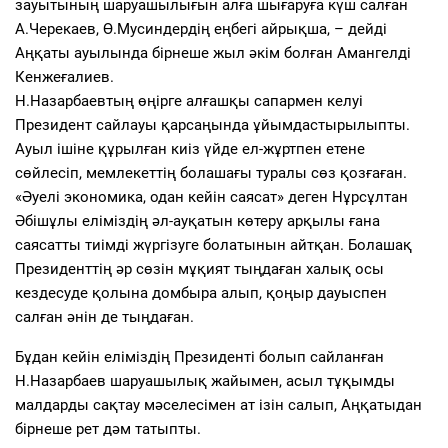
зауытының шаруашылығын алға шығаруға күш салған
А.Черекаев, Ө.Мусиндердің еңбегі айрықша, – дейді
Аңқаты ауылында бірнеше жыл әкім болған Амангелді
Кенжеғалиев.
Н.Назарбаевтың өңірге алғашқы сапармен келуі
Президент сайлауы қарсаңында ұйымдастырылыпты.
Ауыл ішіне құрылған киіз үйде ел-жұртпен етене
сөйлесіп, мемлекеттің болашағы туралы сөз қозғаған.
«Әуелі экономика, одан кейін саясат» деген Нұрсұлтан
Әбішұлы еліміздің әл-ауқатын көтеру арқылы ғана
саясатты тиімді жүргізуге болатынын айтқан. Болашақ
Президенттің әр сөзін мұқият тыңдаған халық осы
кездесуде қолына домбыра алып, қоңыр дауыспен
салған әнін де тыңдаған.
Бұдан кейін еліміздің Президенті болып сайланған
Н.Назарбаев шаруашылық жайымен, асыл тұқымды
малдарды сақтау мәселесімен ат ізін салып, Аңқатыдан
бірнеше рет дәм татыпты.