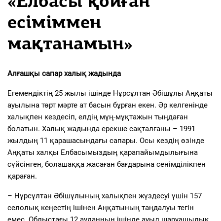
«Елбасы қойған
есіміммен
мақтанамын»
Алғашқы сапар халық жадында
Егемендіктің 25 жылы ішінде Нұрсұлтан Әбішұлы Аңқаты
ауылына төрт мәрте ат басын бұрған екен. Әр келгенінде
халықпен кездесіп, елдің мұң-мұқтажын тыңдаған
болатын. Халық жадында ерекше сақталғаны – 1991
жылдың 11 қарашасындағы сапары. Осы кездің өзінде
Аңқаты халқы Елбасымыздың қарапайымдылығына
сүйсінген, болашаққа жасаған бағдарына сенімділікпен
қараған.
– Нұрсұлтан Әбішұлының халықпен жүздесуі үшін 157
селолық кеңестің ішінен Аңқатының таңдалуы тегін
емес. Облыстағы 12 ауданның ішінде ауыл шаруашылық