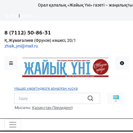
Орал қалалық «Жайық Үні» газеті – жаңалықтың 
Кіру
|
Тіркеу
Кіру
|
Тіркеу
8 (7112) 50-86-31
8 (7112) 50-86-31
Қалалықтар қаперіне
Қ.Жұмағалиев (Фрунзе)
Қ.Жұмағалиев (Фрунзе) көшесі, 20/1
көшесі, 20/1
zhaik_yni@mail.ru
zhaik_yni@mail.ru
Мәслихат жаршысы
Қоғам
Өзек
Нашар көретіндерге арналған нұсқа
Дені сау ұлт
Спорт
Мысалы:
Қазақстан Президенті
Жалын
PDF