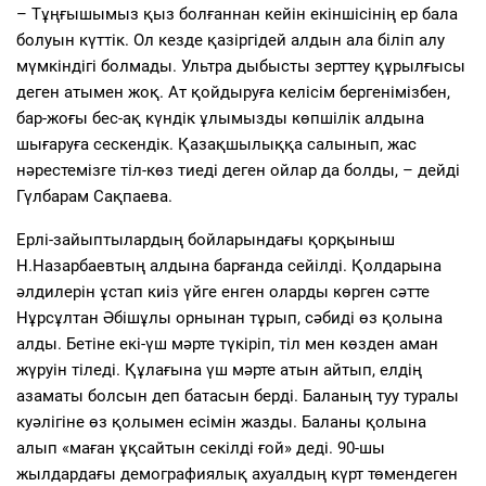
– Тұңғышымыз қыз болғаннан кейін екіншісінің ер бала
болуын күттік. Ол кезде қазіргідей алдын ала біліп алу
мүмкіндігі болмады. Ультра дыбысты зерттеу құрылғысы
деген атымен жоқ. Ат қойдыруға келісім бергенімізбен,
бар-жоғы бес-ақ күндік ұлымызды көпшілік алдына
шығаруға сескендік. Қазақшылыққа салынып, жас
нәрестемізге тіл-көз тиеді деген ойлар да болды, – дейді
Гүлбарам Сақпаева.
Ерлі-зайыптылардың бойларындағы қорқыныш
Н.Назарбаевтың алдына барғанда сейілді. Қолдарына
әлдилерін ұстап киіз үйге енген оларды көрген сәтте
Нұрсұлтан Әбішұлы орнынан тұрып, сәбиді өз қолына
алды. Бетіне екі-үш мәрте түкіріп, тіл мен көзден аман
жүруін тіледі. Құлағына үш мәрте атын айтып, елдің
азаматы болсын деп батасын берді. Баланың туу туралы
куәлігіне өз қолымен есімін жазды. Баланы қолына
алып «маған ұқсайтын секілді ғой» деді. 90-шы
жылдардағы демографиялық ахуалдың күрт төмендеген