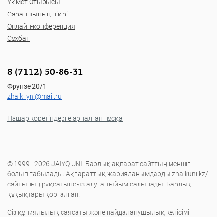
Үкімет Отырысы
Сарапшының пікірі
Онлайн-конференция
Сұхбат
8 (7112) 50-86-31
Фрунзе 20/1
zhaik_yni@mail.ru
Нашар көретіндерге арналған нұсқа
© 1999 - 2026 JAIYQ UNI. Барлық ақпарат сайттың меншігі
болып табылады. Ақпараттық жарияланымдарды zhaikuni.kz/
сайтының рұқсатынсыз алуға тыйым салынады. Барлық
құқықтары қорғалған.
Сіз құпиялылық саясаты және пайдаланушылық келісімі