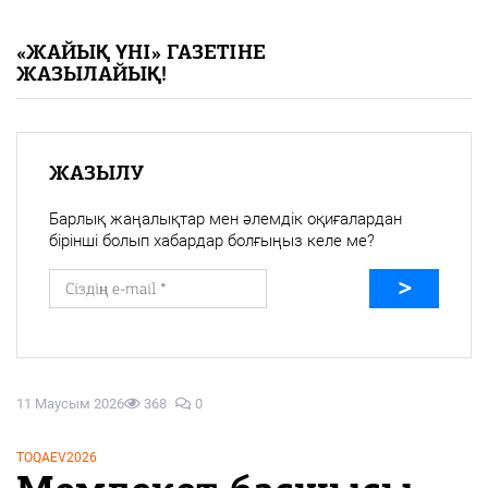
«Жайық үні» — 33 жыл
«ЖАЙЫҚ ҮНІ» ГАЗЕТІНЕ
ЖАЗЫЛАЙЫҚ!
Каталог
Қазақ тілі
ЖАЗЫЛУ
Барлық жаңалықтар мен әлемдік оқиғалардан
бірінші болып хабардар болғыңыз келе ме?
11 Маусым 2026
368
0
TOQAEV2026