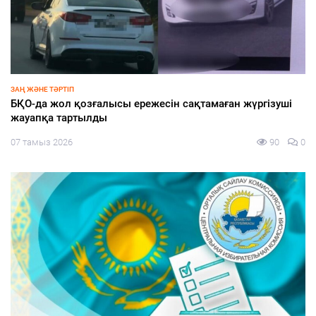
ҚАЛАЛЫҚТАР ҚАПЕРІНЕ
Қаладағы құрылыс нысандары тұрақты бақылауда
07 тамыз 2026
98
0