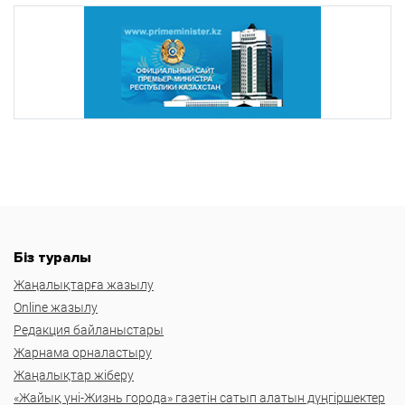
Біз туралы
Жаңалықтарға жазылу
Online жазылу
Редакция байланыстары
Жарнама орналастыру
Жаңалықтар жіберу
«Жайық үні-Жизнь города» газетін сатып алатын дүңгіршектер