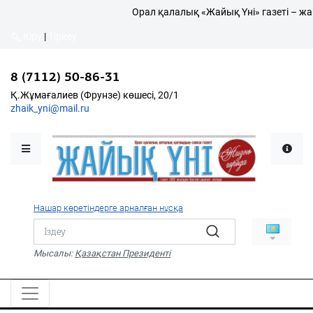
Орал қалалық «Жайық Үні» газеті – жа
Кіру
|
Тіркеу
Кіру
|
Тіркеу
8 (7112) 50-86-31
8 (7112) 50-86-31
Қалалықтар қаперіне
Қ.Жұмағалиев (Фрунзе)
Қ.Жұмағалиев (Фрунзе) көшесі, 20/1
көшесі, 20/1
zhaik_yni@mail.ru
zhaik_yni@mail.ru
Мәслихат жаршысы
Қоғам
Өзек
Нашар көретіндерге арналған нұсқа
Дені сау ұлт
Спорт
Мысалы:
Қазақстан Президенті
Жалын
PDF