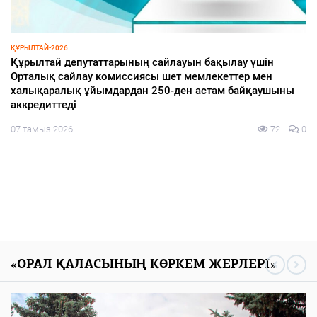
ИНФРАҚҰРЫЛЫМ
Ақжайық шағын ауданы қарқынды дамып келеді
07 тамыз 2026
85
0
«ОРАЛ ҚАЛАСЫНЫҢ КӨРКЕМ ЖЕРЛЕРІ»