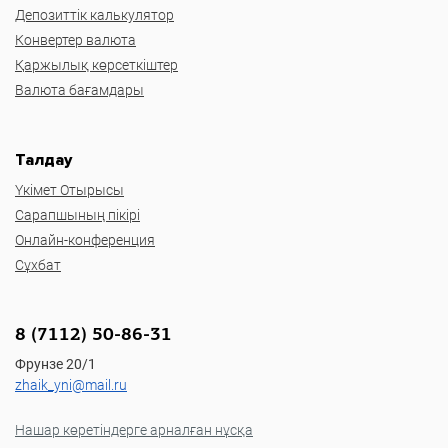
Депозиттік калькулятор
Конвертер валюта
Қаржылық көрсеткіштер
Валюта бағамдары
Талдау
Үкімет Отырысы
Сарапшының пікірі
Онлайн-конференция
Сұхбат
8 (7112) 50-86-31
Фрунзе 20/1
zhaik_yni@mail.ru
Нашар көретіндерге арналған нұсқа