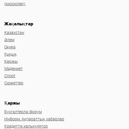
(киоскілер):
Жаңалықтар
Казахстан
Әлем
Оқиға
Құқық
Қаржы
Мәдениет
Спорт
Сюжеттер
Қаржы
Бухгалтерлік форум
Информ. Ақпараттық хабарлар
Кредиттік калькулятор