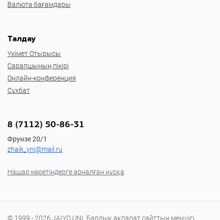
Валюта бағамдары
Талдау
Үкімет Отырысы
Сарапшының пікірі
Онлайн-конференция
Сұхбат
8 (7112) 50-86-31
Фрунзе 20/1
zhaik_yni@mail.ru
Нашар көретіндерге арналған нұсқа
© 1999 - 2026 JAIYQ UNI. Барлық ақпарат сайттың меншігі