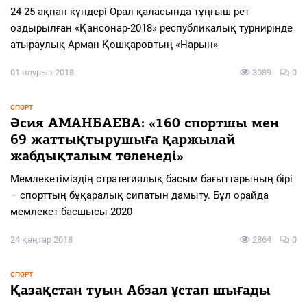
24-25 ақпан күндері Орал қаласында тұңғыш рет
оздырылған «Қансонар-2018» республикалық турнирінде
атыраулық Арман Қошқаровтың «Нарын»
01 наурыз 2018
3089
0
СПОРТ
Әсия АМАНБАЕВА: «160 спортшы мен
69 жаттықтырушыға қаржылай
жабдықталым төленеді»
Мемлекетіміздің стратегиялық басым бағыттарының бірі
– спорттың бұқаралық сипатын дамыту. Бұл орайда
мемлекет басшысы 2020
24 қаңтар 2018
2864
0
СПОРТ
Қазақстан туын Абзал ұстап шығады