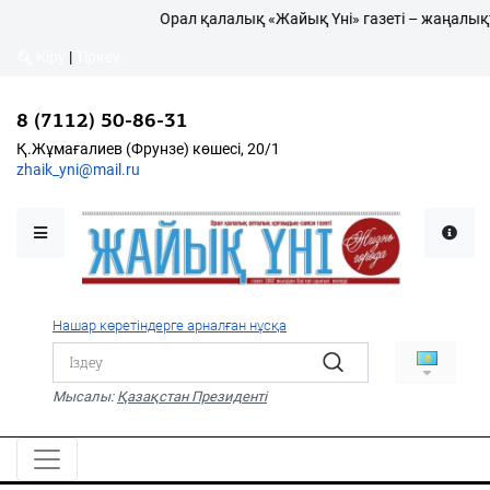
Орал қалалық «Жайық Үні» газеті – жаңалықты
Кіру
|
Тіркеу
8 (7112) 50-86-31
Қалалықтар қаперіне
Қ.Жұмағалиев (Фрунзе) көшесі, 20/1
zhaik_yni@mail.ru
Мәслихат жаршысы
Қоғам
Өзек
Нашар көретіндерге арналған нұсқа
Дені сау ұлт
Спорт
Мысалы:
Қазақстан Президенті
Жалын
PDF