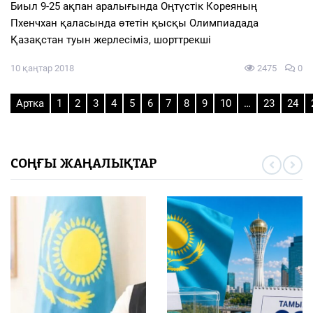
Биыл 9-25 ақпан аралығында Оңтүстік Кореяның
Пхенчхан қаласында өтетін қысқы Олимпиадада
Қазақстан туын жерлесіміз, шорттрекші
10 қаңтар 2018
2475
0
Артка
1
2
3
4
5
6
7
8
9
10
…
23
24
СОҢҒЫ ЖАҢАЛЫҚТАР