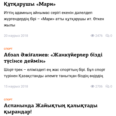
Құтқарушы «Мари»
Иттің адамның айнымас серігі екенін дәлелдеп
жүргендердің бірі – «Мари» атты құтқарушы ит. Өткен
жылы
20 наурыз 2018
2476
0
СПОРТ
Абзал Әжіғалиев: «Жанкүйерлер бізді
түсінсе деймін»
Шорт-трек – еліміздегі ең жас спорттың бірі. Бұл спорт
түрінен Қазақстанды әлемге танытқан біздің өңірдің
15 наурыз 2018
2706
0
СПОРТ
Аспанында Жайықтың қалықтады
қырандар!