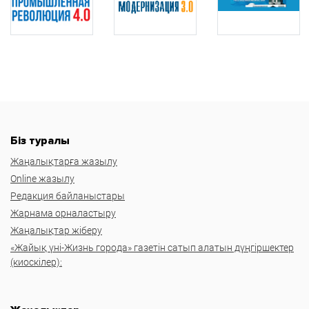
Біз туралы
Жаңалықтарға жазылу
Online жазылу
Редакция байланыстары
Жарнама орналастыру
Жаңалықтар жіберу
«Жайық үні-Жизнь города» газетін сатып алатын дүңгіршектер
(киоскілер):