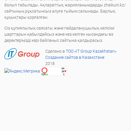
болып табылады. Ақпараттық жарияланымдарды zhaikuni.kz/
сайтының рұқсатынсыз алуға тыйым салынады. Барлық
құқықтары қорғалған.
Сіз құпиялылық саясаты және пайдаланушылық келісімі
шарттарын қабылдайсыз және кез келген нысандағы өз
деректеріңізді кері байланыс сайтына қалдырасыз.
Сделано в
ТОО «IT Group Kazakhstan»
Создание сайтов в Казахстане
2018