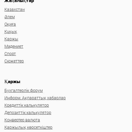
Жаңалықтар
Казахстан
Әлем
Оқиға
Құқық
Қаржы
Мәдениет
Спорт
Сюжеттер
Қаржы
Бухгалтерлік форум
Информ. Ақпараттық хабарлар
Кредиттік калькулятор
Депозиттік калькулятор
Конвертер валюта
Қаржылық көрсеткіштер