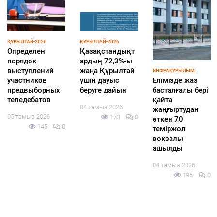
ҚҰРЫЛТАЙ-2026
ҚҰРЫЛТАЙ-2026
Определен
Қазақстандықт
порядок
ардың 72,3%-ы
выступлений
жаңа Құрылтай
ИНФРАҚҰРЫЛЫМ
участников
үшін дауыс
Елімізде жаз
предвыборных
беруге дайын
басталғалы бері
теледебатов
қайта
04 тамыз 2026
жаңғыртудан
05 тамыз 2026
173
0
өткен 70
145
0
теміржол
вокзалы
ашылды
04 тамыз 2026
195
0