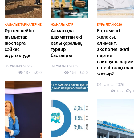
ҚАЛАЛЫҚТАР ҚАПЕРІНЕ
ЖАҢАЛЫҚТАР
ҚҰРЫЛТАЙ-2026
Өрттен кейінгі
Алматыда
Ең төменгі
жұмыстар
шахматтан екі
жалақы,
жоспарға
халықаралық
алимент,
сәйкес
турнир
экология: жеті
жүргізілуде
басталды
партия
сайлаушыларме
05 тамыз 2026
04 тамыз 2026
н нені талқылап
137
0
156
0
жатыр?
04 тамыз 2026
166
0