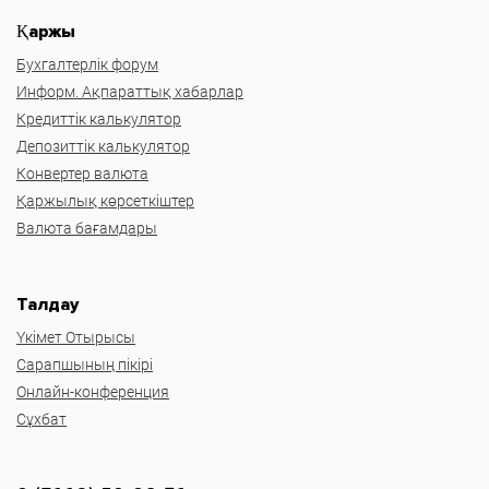
Қаржы
Бухгалтерлік форум
Информ. Ақпараттық хабарлар
Кредиттік калькулятор
Депозиттік калькулятор
Конвертер валюта
Қаржылық көрсеткіштер
Валюта бағамдары
Талдау
Үкімет Отырысы
Сарапшының пікірі
Онлайн-конференция
Сұхбат