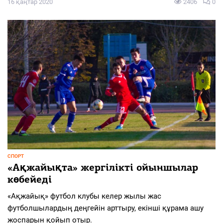
16 қаңтар 2020
2406
0
СПОРТ
«Ақжайықта» жергілікті ойыншылар
көбейеді
«Ақжайық» футбол клубы келер жылы жас
футболшылардың деңгейін арттыру, екінші құрама ашу
жоспарын қойып отыр.