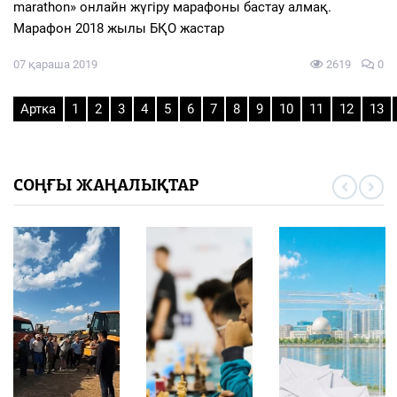
marathon» онлайн жүгіру марафоны бастау алмақ.
Марафон 2018 жылы БҚО жастар
07 қараша 2019
2619
0
Артка
1
2
3
4
5
6
7
8
9
10
11
12
13
СОҢҒЫ ЖАҢАЛЫҚТАР