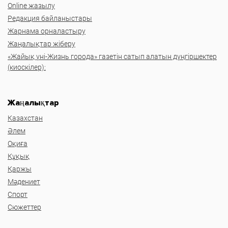
Online жазылу
Редакция байланыстары
Жарнама орналастыру
Жаңалықтар жіберу
«Жайық үні-Жизнь города» газетін сатып алатын дүңгіршектер
(киоскілер):
Жаңалықтар
Казахстан
Әлем
Оқиға
Құқық
Қаржы
Мәдениет
Спорт
Сюжеттер