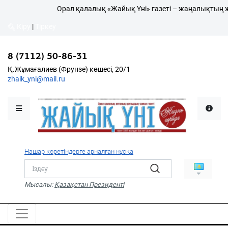
Орал қалалық «Жайық Үні» газеті – жаңалықтың жарш
Кіру
|
Тіркеу
8 (7112) 50-86-31
Қалалықтар қаперіне
Қ.Жұмағалиев (Фрунзе) көшесі, 20/1
zhaik_yni@mail.ru
Мәслихат жаршысы
Қоғам
Өзек
Нашар көретіндерге арналған нұсқа
Дені сау ұлт
Спорт
Мысалы:
Қазақстан Президенті
Жалын
PDF