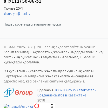
8 (7112) 50-86-31
Фрунзе 20/1
zhaik_yni@mail.ru
Нашар көретіндерге арналған нұсқа
© 1999 - 2026 JAIYQ UNI. Барлық ақпарат сайттың меншігі
болып табылады. Ақпараттық жарияланымдарды zhaikuni.kz/
сайтының рұқсатынсыз алуға тыйым салынады. Барлық
құқықтары қорғалған.
Сіз құпиялылық саясаты және пайдаланушылық келісімі
шарттарын қабылдайсыз және кез келген нысандағы өз
деректеріңізді кері байланыс сайтына қалдырасыз.
Сделано в
ТОО «IT Group Kazakhstan»
Создание сайтов в Казахстане
2018