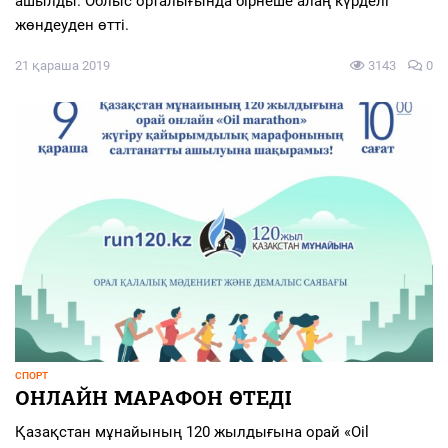
ашылды. Облыс орталығында бірнеше алаң күрделі
жөндеуден өтті.
21 қараша 2019
3143
0
СПОРТ
ОНЛАЙН МАРАФОН ӨТЕДІ
Қазақстан мұнайының 120 жылдығына орай «Oil