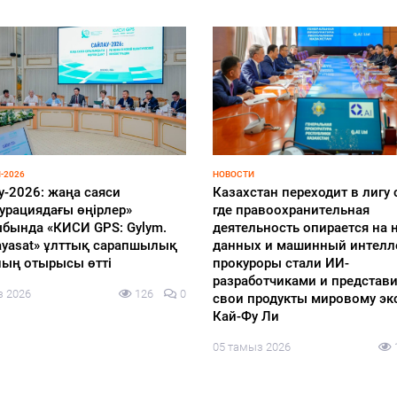
-2026
НОВОСТИ
у-2026: жаңа саяси
Казахстан переходит в лигу 
урациядағы өңірлер»
где правоохранительная
бында «КИСИ GPS: Gylym.
деятельность опирается на н
 Sayasat» ұлттық сарапшылық
данных и машинный интелл
ың отырысы өтті
прокуроры стали ИИ-
разработчиками и представ
з 2026
126
0
свои продукты мировому эк
Кай-Фу Ли
05 тамыз 2026