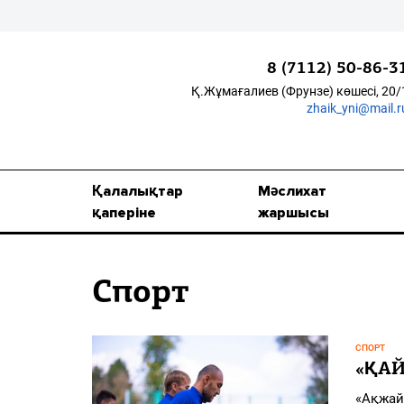
8 (7112) 50-86-3
Қ.Жұмағалиев (Фрунзе) көшесі, 20/
zhaik_yni@mail.r
Қалалықтар қаперіне
Мәслихат жаршысы
Қалалықтар
Мәслихат
Қоғам
қаперіне
жаршысы
Өзек
Спорт
Дені сау ұлт
Спорт
СПОРТ
Жалын
«ҚАЙ
«Ақжай