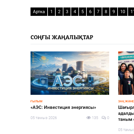
Артка
1
2
3
4
5
6
7
8
9
10
1
СОҢҒЫ ЖАҢАЛЫҚТАР
едицина:
қанында
 қандай?
129
0
ҒЫЛЫМ
ЗАҢ ЖӘНЕ
«АЭС: Инвестиция энергиясы»
Шағырл
адалды
05 тамыз 2026
135
0
таным 
05 тамы