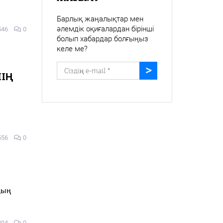
Барлық жаңалықтар мен
әлемдік оқиғалардан бірінші
546
0
болып хабардар болғыңыз
келе ме?
НІҢ
556
0
дың
894
0