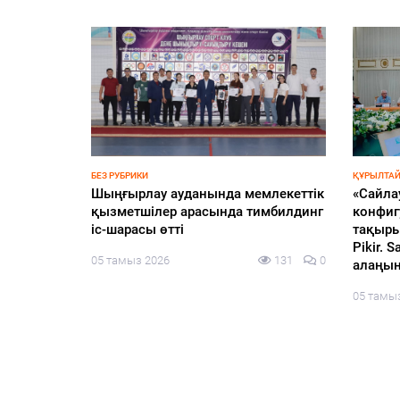
БЕЗ РУБРИКИ
ҚҰРЫЛТАЙ
еңбек –
Шыңғырлау ауданында мемлекеттік
«Сайла
иялық
қызметшілер арасында тимбилдинг
конфиг
іс-шарасы өтті
тақыры
Pikir.
130
0
05 тамыз 2026
131
0
алаңын
05 тамы