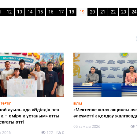
1
12
13
14
15
16
17
18
19
20
21
22
23
24
 ТӘРТІП
БІЛІМ
ой ауылында «Әділдік пен
«Мектепке жол» акциясы ая
қ – өмірлік ұстаным» атты
әлеуметтік қолдау жалғасад
сағаты өтті
05 тамыз 2026
з 2026
122
0