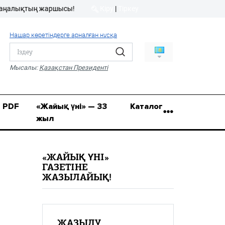
лықтың жаршысы!
Кіру
|
Тіркеу
Кіру
|
Тіркеу
Нашар көретіндерге арналған нұсқа
8 (7112) 50-86-31
Қ.Жұмағалиев (Фрунзе)
Мысалы:
Қазақстан Президенті
көшесі, 20/1
zhaik_yni@mail.ru
PDF
«Жайық үні» — 33
Каталог
жыл
«ЖАЙЫҚ ҮНІ»
ГАЗЕТІНЕ
ЖАЗЫЛАЙЫҚ!
ЖАЗЫЛУ