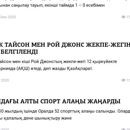
ынан саңылау тауып, екінші таймда 1 – 0 есебімен
үйек 2020
1
К ТАЙСОН МЕН РОЙ ДЖОНС ЖЕКПЕ-ЖЕГІ
 БЕЛГІЛЕНДІ
айсон мен кіші Рой Джонстың жекпе-жегі 12 қыркүйекте
рнияда (АҚШ) өтеді, деп жазды ҚазАқпарат.
 2020
1
ЛДАҒЫ АЛТЫ СПОРТ АЛАҢЫ ЖАҢАРДЫ
10 жылдың ішінде Оралда 52 спорттық алаңы салынды. Олар
ы қалалық дене шынықтыру және
 2020
2