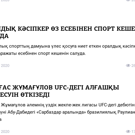
ДЫҚ КӘСІПКЕР ӨЗ ЕСЕБІНЕН СПОРТ КЕШ
УДА
лық спорттың дамуына үлес қосуға ниет еткен оралдық кәсіп
аражаты есебінен спорт кешенін салуда.
 2020
2
ҒАС ЖҰМАҒҰЛОВ UFC-ДЕГІ АЛҒАШҚЫ
ЕСУІН ӨТКІЗЕДІ
 Жұмағұлов әлемнің үздік жекпе-жек лигасы UFC-дегі дебютін
күні Абу-Дабидегі «Сарбаздар аралында» бразилиялық Раулиа
а
 2020
1