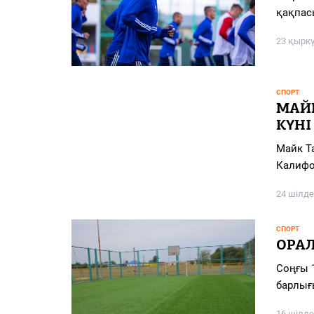
PDF
қақпас
«Жайық үні» — 33 жыл
23 қырк
Каталог
СПОРТ
Қазақ тілі
МАЙ
КҮНІ
Майк Т
Калифо
24 шілде
СПОРТ
ОРА
Соңғы 
барлығ
16 шілде