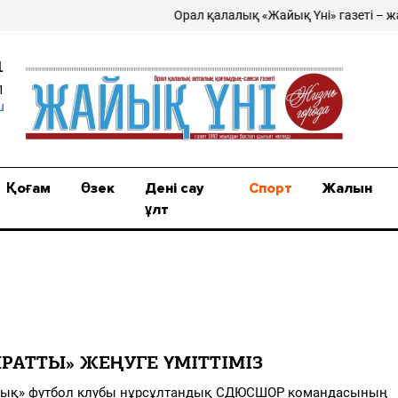
Орал қалалық «Жайық Үні» газеті – жаңа
1
1
u
Қоғам
Өзек
Дені сау
Спорт
Жалын
ұлт
РАТТЫ» ЖЕҢУГЕ ҮМІТТІМІЗ
ық» футбол клубы нұрсұлтандық СДЮСШОР командасының