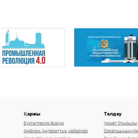
Қаржы
Талдау
Бухгалтерлік форум
Үкімет Отырысы
Информ. Ақпараттық хабарлар
Сарапшының пікі