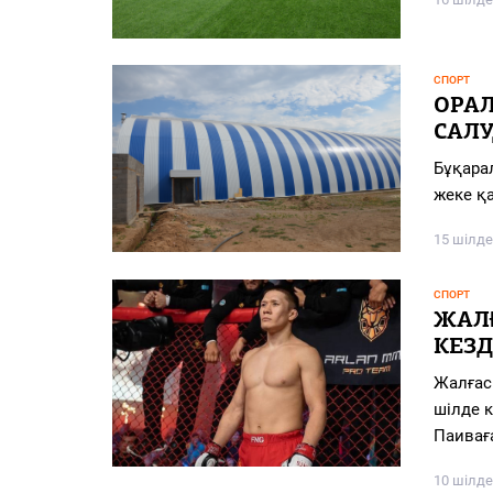
СПОРТ
ОРАЛ
САЛ
Бұқара
жеке қ
15 шілде
СПОРТ
ЖАЛ
КЕЗД
Жалғас
шілде 
Паивағ
10 шілде