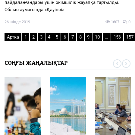
пайдаланғандары үшін әкімшілік жауапқа тартылды.
Облыс аумағында «Қауіпсіз
26 шілде 2019
1607
0
Артка
1
2
3
4
5
6
7
8
9
10
…
156
157
СОҢҒЫ ЖАҢАЛЫҚТАР