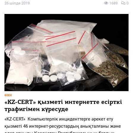
26 шілде 2019
1689
0
ӨЗЕК
«KZ-CERT» қызметі интернетте есірткі
трафигімен күресуде
«KZ-CERT» Компьютерлік инциденттерге әрекет ету
қызметі 46 интернет-ресурстардың анықталғаны және