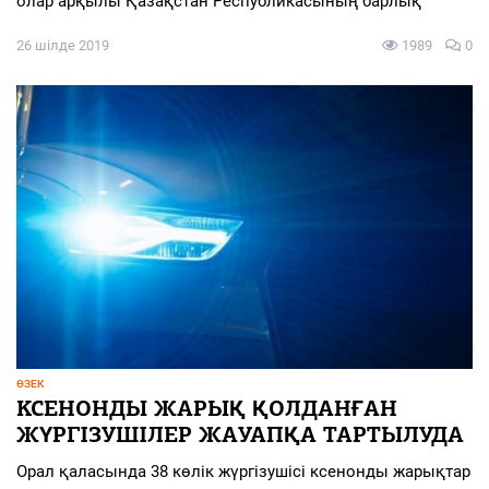
олар арқылы Қазақстан Республикасының барлық
26 шілде 2019
1989
0
ӨЗЕК
KCЕНОНДЫ ЖАРЫҚ ҚОЛДАНҒАН
ЖҮРГІЗУШІЛЕР ЖАУАПҚА ТАРТЫЛУДА
Орал қаласында 38 көлік жүргізушісі ксенонды жарықтар