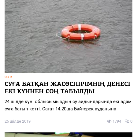
ӨЗЕК
СУҒА БАТҚАН ЖАСӨСПІРІМНІҢ ДЕНЕСІ
ЕКІ КҮННЕН СОҢ ТАБЫЛДЫ
24 шілде күні облысымыздың су айдындарында екі адам
суға батып кетті. Сағат 14.20-да Бәйтерек ауданына
26 шілде 2019
1794
0