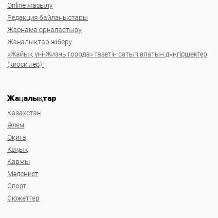
Online жазылу
Редакция байланыстары
Жарнама орналастыру
Жаңалықтар жіберу
«Жайық үні-Жизнь города» газетін сатып алатын дүңгіршектер
(киоскілер):
Жаңалықтар
Казахстан
Әлем
Оқиға
Құқық
Қаржы
Мәдениет
Спорт
Сюжеттер