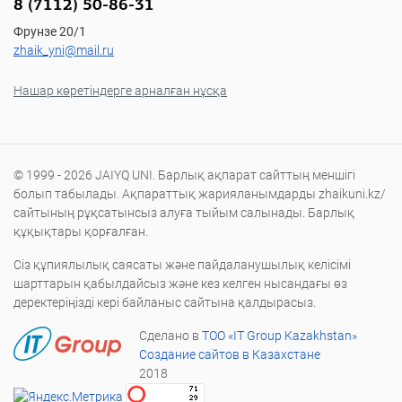
8 (7112) 50-86-31
Фрунзе 20/1
zhaik_yni@mail.ru
Нашар көретіндерге арналған нұсқа
© 1999 - 2026 JAIYQ UNI. Барлық ақпарат сайттың меншігі
болып табылады. Ақпараттық жарияланымдарды zhaikuni.kz/
сайтының рұқсатынсыз алуға тыйым салынады. Барлық
құқықтары қорғалған.
Сіз құпиялылық саясаты және пайдаланушылық келісімі
шарттарын қабылдайсыз және кез келген нысандағы өз
деректеріңізді кері байланыс сайтына қалдырасыз.
Сделано в
ТОО «IT Group Kazakhstan»
Создание сайтов в Казахстане
2018