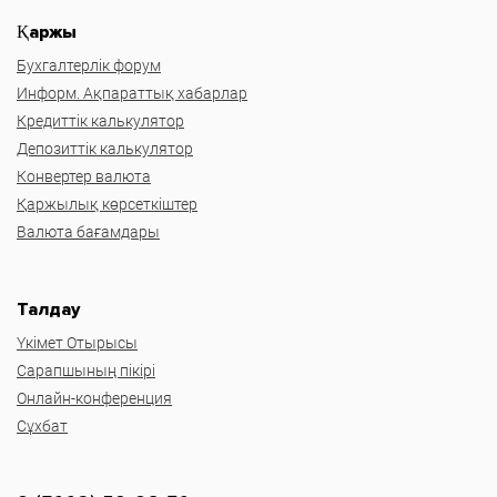
Қаржы
Бухгалтерлік форум
Информ. Ақпараттық хабарлар
Кредиттік калькулятор
Депозиттік калькулятор
Конвертер валюта
Қаржылық көрсеткіштер
Валюта бағамдары
Талдау
Үкімет Отырысы
Сарапшының пікірі
Онлайн-конференция
Сұхбат