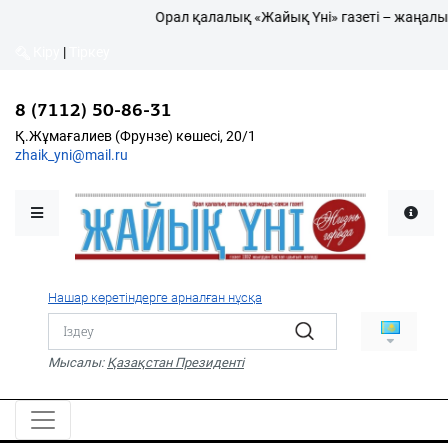
Орал қалалық «Жайық Үні» газеті – жаңалықт
Кіру
|
Тіркеу
8 (7112) 50-86-31
Қалалықтар қаперіне
Қ.Жұмағалиев (Фрунзе) көшесі, 20/1
zhaik_yni@mail.ru
Мәслихат жаршысы
Қоғам
Өзек
Нашар көретіндерге арналған нұсқа
Дені сау ұлт
Спорт
Мысалы:
Қазақстан Президенті
Жалын
PDF