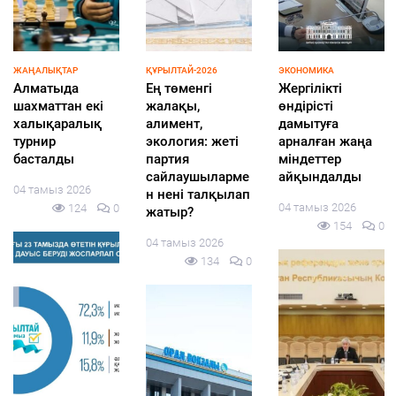
ЖАҢАЛЫҚТАР
ҚҰРЫЛТАЙ-2026
ЭКОНОМИКА
Алматыда
Ең төменгі
Жергілікті
шахматтан екі
жалақы,
өндірісті
халықаралық
алимент,
дамытуға
турнир
экология: жеті
арналған жаңа
басталды
партия
міндеттер
сайлаушыларме
айқындалды
04 тамыз 2026
н нені талқылап
04 тамыз 2026
124
0
жатыр?
154
0
04 тамыз 2026
134
0