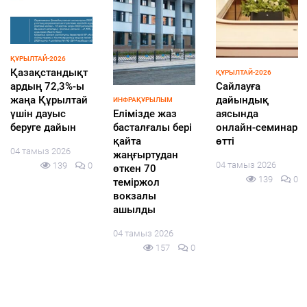
ҚҰРЫЛТАЙ-2026
Қазақстандықт
ҚҰРЫЛТАЙ-2026
ардың 72,3%-ы
Cайлауға
жаңа Құрылтай
дайындық
ИНФРАҚҰРЫЛЫМ
үшін дауыс
Елімізде жаз
аясында
беруге дайын
басталғалы бері
онлайн-семинар
қайта
өтті
04 тамыз 2026
жаңғыртудан
04 тамыз 2026
139
0
өткен 70
139
0
теміржол
вокзалы
ашылды
04 тамыз 2026
157
0