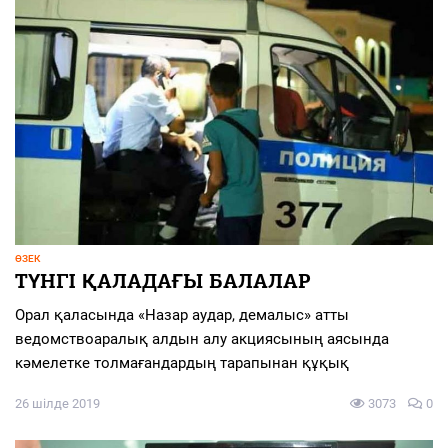
ӨЗЕК
ТҮНГІ ҚАЛАДАҒЫ БАЛАЛАР
Орал қаласында «Назар аудар, демалыс» атты
ведомствоаралық алдын алу акциясының аясында
кәмелетке толмағандардың тарапынан құқық
26 шілде 2019
3073
0