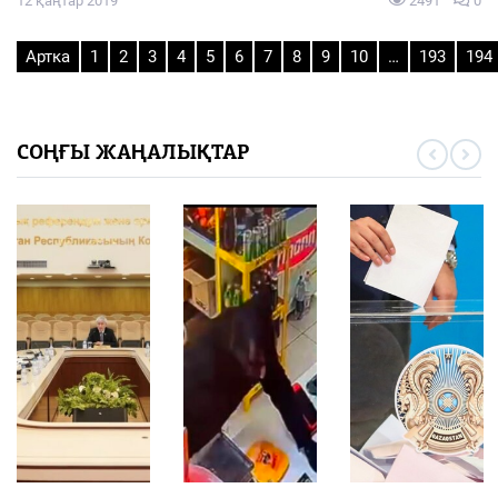
12 қаңтар 2019
2491
0
Артка
1
2
3
4
5
6
7
8
9
10
…
193
194
СОҢҒЫ ЖАҢАЛЫҚТАР