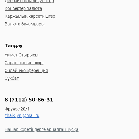
Депозиттік калькулятор
Конвертер валюта
Қаржылық көрсеткіштер
Валюта бағамдары
Талдау
Үкімет Отырысы
Сарапшының пікірі
Онлайн-конференция
Сұхбат
8 (7112) 50-86-31
Фрунзе 20/1
zhaik_yni@mail.ru
Нашар көретіндерге арналған нұсқа