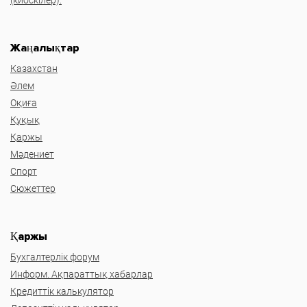
Жаңалықтар
Казахстан
Әлем
Оқиға
Құқық
Қаржы
Мәдениет
Спорт
Сюжеттер
Қаржы
Бухгалтерлік форум
Информ. Ақпараттық хабарлар
Кредиттік калькулятор