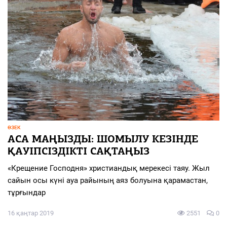
ӨЗЕК
АСА МАҢЫЗДЫ: ШОМЫЛУ КЕЗІНДЕ
ҚАУІПСІЗДІКТІ САҚТАҢЫЗ
«Крещение Господня» христиандық мерекесі таяу. Жыл
сайын осы күні ауа райының аяз болуына қарамастан,
тұрғындар
16 қаңтар 2019
2551
0