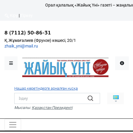
Орал қалалық «Жайық Үні» газеті – жаңалықтың
Кіру
|
Тіркеу
8 (7112) 50-86-31
Қалалықтар қаперіне
Қ.Жұмағалиев (Фрунзе) көшесі, 20/1
zhaik_yni@mail.ru
Мәслихат жаршысы
Қоғам
Өзек
Нашар көретіндерге арналған нұсқа
Дені сау ұлт
Спорт
Мысалы:
Қазақстан Президенті
Жалын
PDF