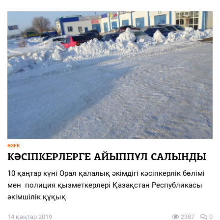
ӨЗЕК
КӘСІПКЕРЛЕРГЕ АЙЫППҰЛ САЛЫНДЫ
10 қаңтар күні Орал қалалық әкімдігі кәсіпкерлік бөлімі
мен полиция қызметкерлері Қазақстан Республикасы
әкімшілік құқық
14 қаңтар 2019
2387
0