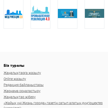
Біз туралы
Жаңалықтарға жазылу
Online жазылу
Редакция байланыстары
Жарнама орналастыру
Жаңалықтар жіберу
«Жайық үні-Жизнь города» газетін сатып алатын дүңгіршектер
(киоскілер):