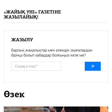
«Жайық үні» — 33 жыл
«ЖАЙЫҚ ҮНІ» ГАЗЕТІНЕ
ЖАЗЫЛАЙЫҚ!
Каталог
Қазақ тілі
ЖАЗЫЛУ
Барлық жаңалықтар мен әлемдік оқиғалардан
бірінші болып хабардар болғыңыз келе ме?
Өзек