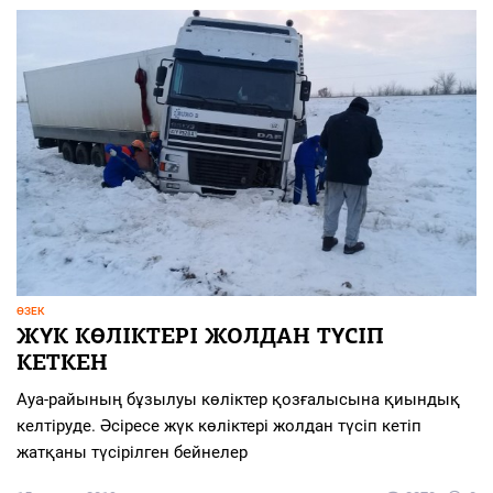
ӨЗЕК
ЖҮК КӨЛІКТЕРІ ЖОЛДАН ТҮСІП
КЕТКЕН
Ауа-райының бұзылуы көліктер қозғалысына қиындық
келтіруде. Әсіресе жүк көліктері жолдан түсіп кетіп
жатқаны түсірілген бейнелер