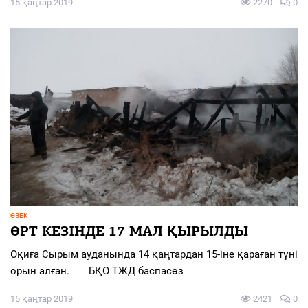
15 қаңтар 2019
2270
0
ӨЗЕК
ӨРТ КЕЗІНДЕ 17 МАЛ ҚЫРЫЛДЫ
Оқиға Сырым ауданында 14 қаңтардан 15-іне қараған түні
орын алған. БҚО ТЖД баспасөз
15 қаңтар 2019
2421
0