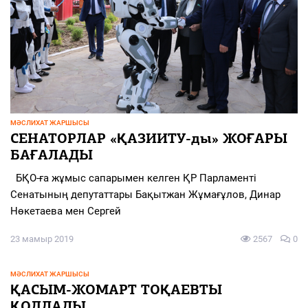
МӘСЛИХАТ ЖАРШЫСЫ
СЕНАТОРЛАР «ҚАЗИИТУ-ды» ЖОҒАРЫ
БАҒАЛАДЫ
БҚО-ға жұмыс сапарымен келген ҚР Парламенті
Сенатының депутаттары Бақытжан Жұмағұлов, Динар
Нөкетаева мен Сергей
23 мамыр 2019
2567
0
МӘСЛИХАТ ЖАРШЫСЫ
ҚАСЫМ-ЖОМАРТ ТОҚАЕВТЫ
ҚОЛДАДЫ