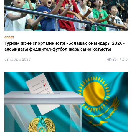
ҚҰРЫЛТАЙ-2026
Құрылтай және кәсіпкерлік: ертеңге бастар талғам
08 тамыз 2026
79
0