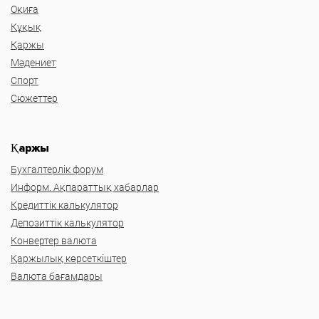
Оқиға
Құқық
Қаржы
Мәдениет
Спорт
Сюжеттер
Қаржы
Бухгалтерлік форум
Информ. Ақпараттық хабарлар
Кредиттік калькулятор
Депозиттік калькулятор
Конвертер валюта
Қаржылық көрсеткіштер
Валюта бағамдары