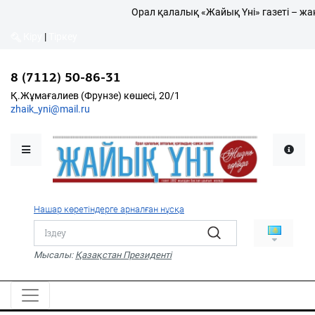
Орал қалалық «Жайық Үні» газеті – жаң
Кіру
|
Тіркеу
Кіру
|
Тіркеу
8 (7112) 50-86-31
8 (7112) 50-86-31
Қалалықтар қаперіне
Қ.Жұмағалиев (Фрунзе)
Қ.Жұмағалиев (Фрунзе) көшесі, 20/1
көшесі, 20/1
zhaik_yni@mail.ru
zhaik_yni@mail.ru
Мәслихат жаршысы
Қоғам
Өзек
Нашар көретіндерге арналған нұсқа
Дені сау ұлт
Спорт
Мысалы:
Қазақстан Президенті
Жалын
PDF