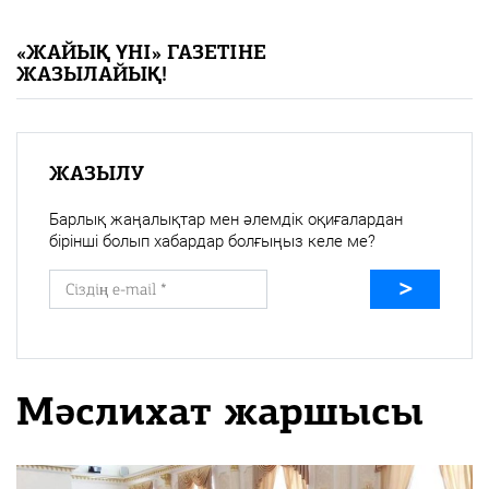
«Жайық үні» — 33 жыл
«ЖАЙЫҚ ҮНІ» ГАЗЕТІНЕ
ЖАЗЫЛАЙЫҚ!
Каталог
Қазақ тілі
ЖАЗЫЛУ
Барлық жаңалықтар мен әлемдік оқиғалардан
бірінші болып хабардар болғыңыз келе ме?
Мәслихат жаршысы