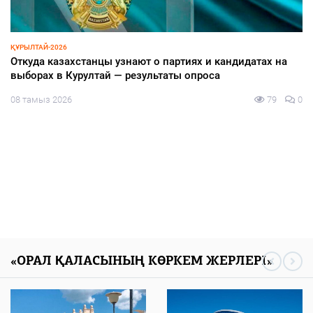
ЗАҢ ЖӘНЕ ТӘРТІП
Тазалықтан тәртіп басталады
08 тамыз 2026
79
0
«ОРАЛ ҚАЛАСЫНЫҢ КӨРКЕМ ЖЕРЛЕРІ»