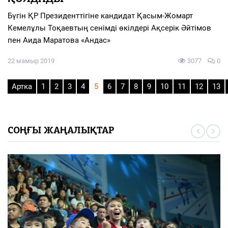
Бүгін ҚР Президенттігіне кандидат Қасым-Жомарт
Кемелұлы Тоқаевтың сенімді өкілдері Ақсерік Әйтімов
пен Аида Маратова «Андас»
22 мамыр 2019
3077
0
Артка
1
2
3
4
5
6
7
8
9
10
11
12
13
СОҢҒЫ ЖАҢАЛЫҚТАР