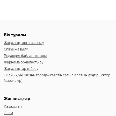
Біз туралы
Жаңалықтарға жазылу
Online жазылу
Редакция байланыстары
Жарнама орналастыру
Жаңалықтар жіберу
«Жайық үні-Жизнь города» газетін сатып алатын дүңгіршектер
(киоскілер):
Жаңалықтар
Казахстан
Әлем