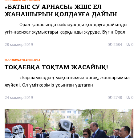
«БАТЫС СУ АРНАСЫ» ЖШС ЕЛ
ЖАНАШЫРЫН ҚОЛДАУҒА ДАЙЫН
Орал қаласында сайлауалды қолдауға дайынды
үгіт-насихат жұмыстары қарқынды жүруде. Бүгін Орал
28 мамыр 2019
2584
0
МӘСЛИХАТ ЖАРШЫСЫ
ТОҚАЕВҚА ТОҚТАМ ЖАСАЙЫҚ!
«Баршамыздың мақсатымыз ортақ, жоспарымыз
жүйелі. Ол үміткеріміз ұсынған үштаған
24 мамыр 2019
2748
0