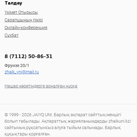
Талдау
Үкімет Отырысы
Сарапшының пікірі
Онлайн-конференция
Сұхбат
8 (7112) 50-86-31
Фрунзе 20/1
zhaik_yni@mail.ru
Нашар көретіндерге арналған нұсқа
© 1999 - 2026 JAIYQ UNI. Барлық ақпарат сайттың меншігі
болып табылады. Ақпараттық жарияланымдарды zhaikuni.kz/
сайтының рұқсатынсыз алуға тыйым салынады. Барлық
құқықтары қорғалған.