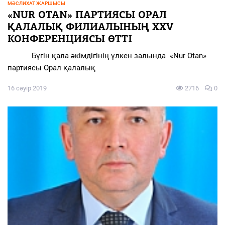
МӘСЛИХАТ ЖАРШЫСЫ
«NUR OTAN» ПАРТИЯСЫ ОРАЛ
ҚАЛАЛЫҚ ФИЛИАЛЫНЫҢ ХХV
КОНФЕРЕНЦИЯСЫ ӨТТІ
Бүгін қала әкімдігінің үлкен залында «Nur Otan»
партиясы Орал қалалық
16 сәуір 2019
2716
0