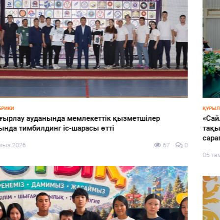
ҚҰРЫЛТАЙ-2026
«Сайлау-2026: жаңа саяси конфигурациядағы өңірлер»
тақырыбында «КИСИ GPS: Gylym. Pikir. Sayasat» ұлттық
сарапшылық алаңының отырысы өтті
05 тамыз 2026
64
0