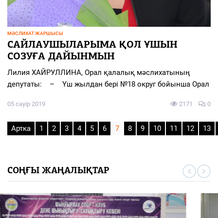
МӘСЛИХАТ ЖАРШЫСЫ
САЙЛАУШЫЛАРЫМА ҚОЛ ҰШЫН
СОЗУҒА ДАЙЫНМЫН
Лилия ХАЙРУЛЛИНА, Орал қалалық мәслихатының
депутаты: – Үш жылдан бері №18 округ бойынша Орал
05 сәуір 2019
2171
0
Артка
1
2
3
4
5
6
7
8
9
10
11
12
13
СОҢҒЫ ЖАҢАЛЫҚТАР