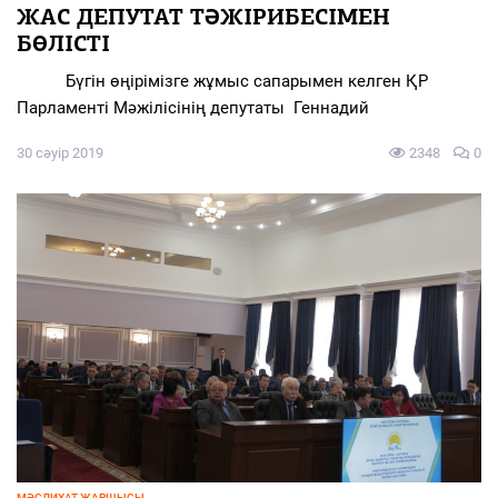
ЖАС ДЕПУТАТ ТӘЖІРИБЕСІМЕН
БӨЛІСТІ
Бүгін өңірімізге жұмыс сапарымен келген ҚР
Парламенті Мәжілісінің депутаты Геннадий
30 сәуір 2019
2348
0
МӘСЛИХАТ ЖАРШЫСЫ