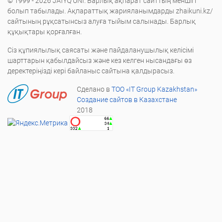
© 1999 - 2026 JAIYQ UNI. Барлық ақпарат сайттың меншігі
болып табылады. Ақпараттық жарияланымдарды zhaikuni.kz/
сайтының рұқсатынсыз алуға тыйым салынады. Барлық
құқықтары қорғалған.
Сіз құпиялылық саясаты және пайдаланушылық келісімі
шарттарын қабылдайсыз және кез келген нысандағы өз
деректеріңізді кері байланыс сайтына қалдырасыз.
Сделано в
ТОО «IT Group Kazakhstan»
Создание сайтов в Казахстане
2018