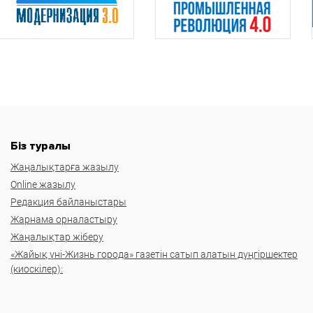
Біз туралы
Жаңалықтарға жазылу
Online жазылу
Редакция байланыстары
Жарнама орналастыру
Жаңалықтар жіберу
«Жайық үні-Жизнь города» газетін сатып алатын дүңгіршектер
(киоскілер):