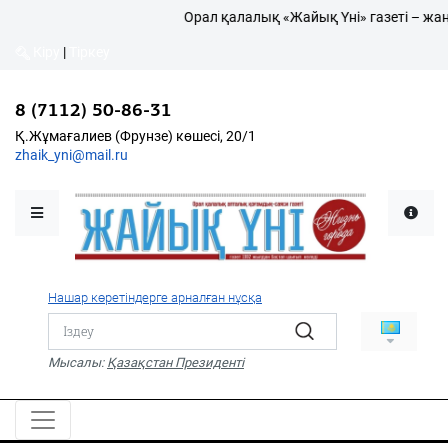
Орал қалалық «Жайық Үні» газеті – жаңа
Кіру
|
Тіркеу
Кіру
|
Тіркеу
8 (7112) 50-86-31
8 (7112) 50-86-31
Қалалықтар қаперіне
Қ.Жұмағалиев (Фрунзе)
Қ.Жұмағалиев (Фрунзе) көшесі, 20/1
көшесі, 20/1
zhaik_yni@mail.ru
zhaik_yni@mail.ru
Мәслихат жаршысы
Қоғам
Өзек
Нашар көретіндерге арналған нұсқа
Дені сау ұлт
Спорт
Мысалы:
Қазақстан Президенті
Жалын
PDF