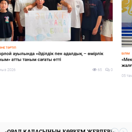
БІЛІМ
«Мектепке жол» акциясы аясында әлеуметтік қолдау
жалғасады
05 тамыз 2026
71
0