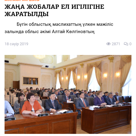
ЖАҢА ЖОБАЛАР ЕЛ ИГІЛІГІНЕ
ЖАРАТЫЛДЫ
Бүгін облыстық мәслихаттың үлкен мәжіліс
залында облыс әкімі Алтай Көлгіновтың
18 сәуір 2019
2871
0