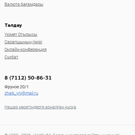
Валюта бағамдары
Талдау
Үкімет Отырысы
Сарапшының пікірі
Онлайн-конференция
Сұхбат
8 (7112) 50-86-31
Фрунзе 20/1
zhaik_yni@mail.ru
Нашар көретіндерге арналған нұсқа