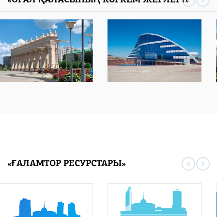
«ОРАЛ ҚАЛАСЫНЫҢ КӨРКЕМ ЖЕРЛЕРІ»
«ҒАЛАМТОР РЕСУРСТАРЫ»