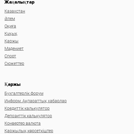
Жаңалықтар
Казахстан
Әлем
Оқиға
Құқық
Қаржы
Мәдениет
Спорт
Сюжеттер
Қаржы
Бухгалтерлік форум
Информ. Ақпараттық хабарлар
Кредиттік калькулятор
Депозиттік калькулятор
Конвертер валюта
Қаржылық көрсеткіштер