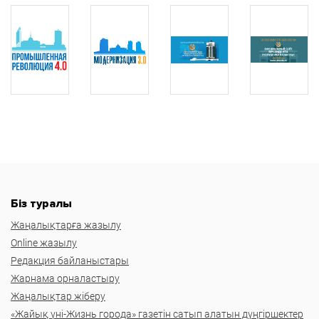
Біз туралы
Жаңалықтарға жазылу
Online жазылу
Редакция байланыстары
Жарнама орналастыру
Жаңалықтар жіберу
«Жайық үні-Жизнь города» газетін сатып алатын дүңгіршектер