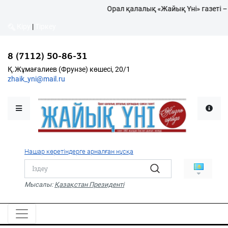
Орал қалалық «Жайық Үні» газеті – жа
Кіру
|
Тіркеу
8 (7112) 50-86-31
Қалалықтар қаперіне
Қ.Жұмағалиев (Фрунзе) көшесі, 20/1
zhaik_yni@mail.ru
Мәслихат жаршысы
Қоғам
Өзек
Нашар көретіндерге арналған нұсқа
Дені сау ұлт
Спорт
Мысалы:
Қазақстан Президенті
Жалын
PDF