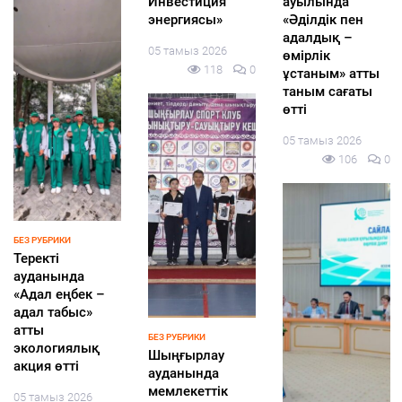
акциясы
жұмыстар
шахматтан екі
аясында
жоспарға
халықаралық
әлеуметтік
сәйкес
турнир
қолдау
жүргізілуде
басталды
жалғасады
05 тамыз 2026
04 тамыз 2026
05 тамыз 2026
109
0
129
0
115
0
ҚҰРЫЛТАЙ-2026
ҚҰРЫЛТАЙ-2026
Определен
Қазақстандықт
НОВОСТИ