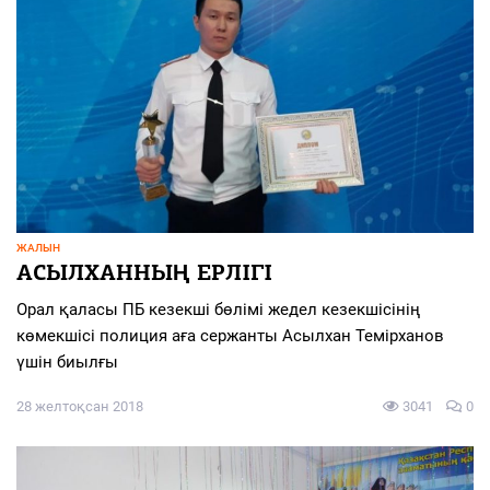
ЖАЛЫН
АСЫЛХАННЫҢ ЕРЛІГІ
Орал қаласы ПБ кезекші бөлімі жедел кезекшісінің
көмекшісі полиция аға сержанты Асылхан Темірханов
үшін биылғы
28 желтоқсан 2018
3041
0