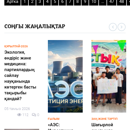
Артка
1
2
3
4
5
6
7
8
9
10
…
47
48
СОҢҒЫ ЖАҢАЛЫҚТАР
БІЛІМ
ҚАЛАЛЫҚТАР ҚАПЕРІНЕ
ЖАҢАЛЫҚТАР
«Мектепке жол»
Өрттен кейінгі
Алматыда