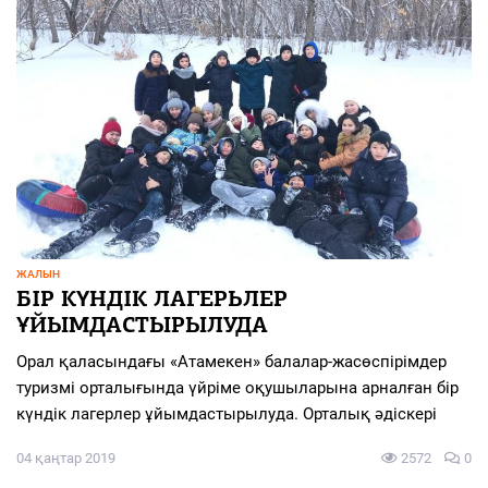
ЖАЛЫН
БІР КҮНДІК ЛАГЕРЬЛЕР
ҰЙЫМДАСТЫРЫЛУДА
Орал қаласындағы «Атамекен» балалар-жасөспірімдер
туризмі орталығында үйріме оқушыларына арналған бір
күндік лагерлер ұйымдастырылуда. Орталық әдіскері
04 қаңтар 2019
2572
0