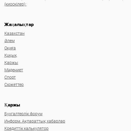
(киоскілер):
Жаңалықтар
Казахстан
Әлем
Оқиға
Құқық
Қаржы
Мәдениет
Спорт
Сюжеттер
Қаржы
Бухгалтерлік форум
Информ. Ақпараттық хабарлар
Кредиттік калькулятор