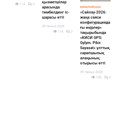
Казахстан
порядок
ардың 72,3%-ы
переходит в
выступлений
жаңа Құрылтай
лигу стран, где
участников
үшін дауыс
правоохранител
предвыборных
беруге дайын
ьная
теледебатов
04 тамыз 2026
деятельность
05 тамыз 2026
143
0
опирается на
117
0
науку о данных
и машинный
интеллект:
прокуроры
стали ИИ-
разработчиками
и представили
свои продукты
мировому
эксперту Кай-Фу
Ли
05 тамыз 2026
110
0