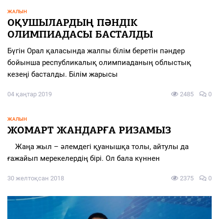
ЖАЛЫН
ОҚУШЫЛАРДЫҢ ПӘНДІК
ОЛИМПИАДАСЫ БАСТАЛДЫ
Бүгін Орал қаласында жалпы білім беретін пәндер
бойынша республикалық олимпиаданың облыстық
кезеңі басталды. Білім жарысы
04 қаңтар 2019
2485
0
ЖАЛЫН
ЖОМАРТ ЖАНДАРҒА РИЗАМЫЗ
Жаңа жыл – әлемдегі қуанышқа толы, айтулы да
ғажайып мерекелердің бірі. Ол бала күннен
30 желтоқсан 2018
2375
0