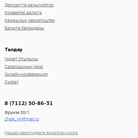
Депозиттік калькулятор
Конвертер валюта
Қаржылық көрсеткіштер
Валюта бағамдары
Талдау
Үкімет Отырысы
Сарапшының пікірі
Онлайн-конференция
Сұхбат
8 (7112) 50-86-31
Фрунзе 20/1
zhaik_yni@mail.ru
Нашар көретіндерге арналған нұсқа