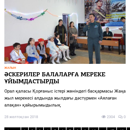
ЖАЛЫН
ӘСКЕРИЛЕР БАЛАЛАРҒА МЕРЕКЕ
ҰЙЫМДАСТЫРДЫ
Орал қаласы Қорғаныс істері жөніндегі басқармасы Жаңа
жыл мерекесі алдында жылдағы дәстүрмен «Аялаған
алақан» қайырымыдылық
28 желтоқсан 2018
2304
0