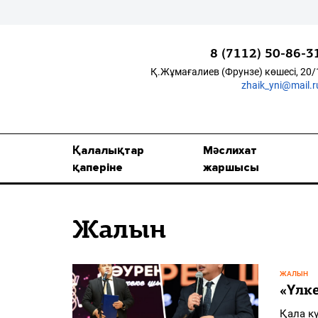
8 (7112) 50-86-3
Қ.Жұмағалиев (Фрунзе) көшесі, 20/
zhaik_yni@mail.r
Қалалықтар қаперіне
Мәслихат жаршысы
Қалалықтар
Мәслихат
Қоғам
қаперіне
жаршысы
Өзек
Жалын
Дені сау ұлт
Спорт
ЖАЛЫН
Жалын
«Үлк
Қала к