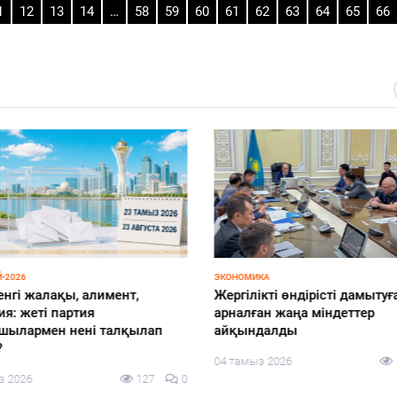
1
12
13
14
…
58
59
60
61
62
63
64
65
66
-2026
ЭКОНОМИКА
енгі жалақы, алимент,
Жергілікті өндірісті дамытуғ
я: жеті партия
арналған жаңа міндеттер
шылармен нені талқылап
айқындалды
?
04 тамыз 2026
з 2026
127
0