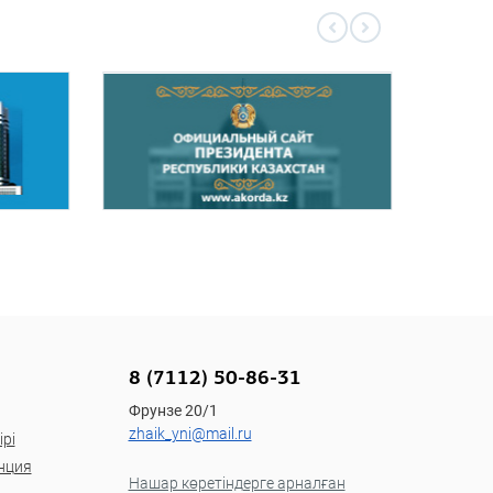
8 (7112) 50-86-31
Фрунзе 20/1
zhaik_yni@mail.ru
рі
нция
Нашар көретіндерге арналған