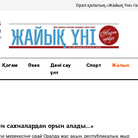
Орал қалалық «Жайық Үні» газеті –
1
1
u
Қоғам
Өзек
Дені сау
Спорт
Жалын
ұлт
ен сахналардан орын алады…»
үні мерекесіне орай Оралда жас ақын, республикалық жыр