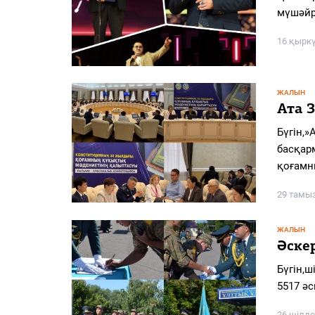
PDF
мүшәйр
«Жайық үні» — 33 жыл
16 қырк
Каталог
ЖАЛЫН
Қазақ тілі
Ата З
Бүгін,
басқар
қоғам
29 тамы
ЖАЛЫН
Әске
Бүгін,ш
5517 ә
26 шілде