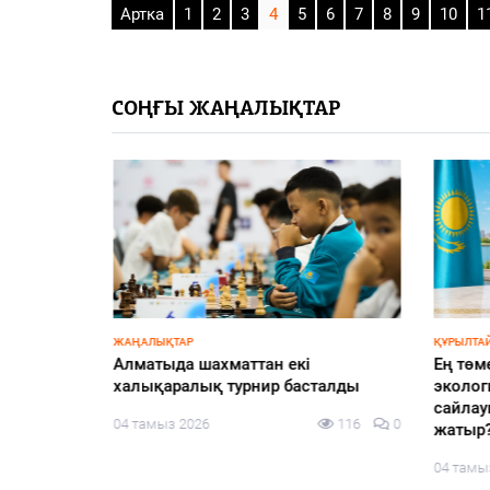
Артка
1
2
3
4
5
6
7
8
9
10
1
СОҢҒЫ ЖАҢАЛЫҚТАР
ЖАҢАЛЫҚТАР
ҚҰРЫЛТАЙ
жоспарға
Алматыда шахматтан екі
Ең төм
халықаралық турнир басталды
экологи
сайлау
98
0
04 тамыз 2026
116
0
жатыр
04 тамы