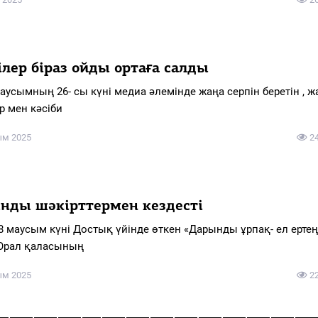
ілер біраз ойды ортаға салды
маусымның 26- сы күні медиа әлемінде жаңа серпін беретін , ж
р мен кәсіби
ым 2025
2
нды шәкірттермен кездесті
18 маусым күні Достық үйінде өткен «Дарынды ұрпақ- ел ертең
Орал қаласының
ым 2025
2