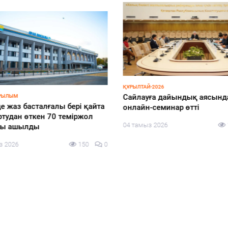
ҚҰРЫЛТАЙ-2026
Cайлауға дайындық аясынд
РЫЛЫМ
е жаз басталғалы бері қайта
онлайн-семинар өтті
тудан өткен 70 теміржол
04 тамыз 2026
лы ашылды
з 2026
150
0