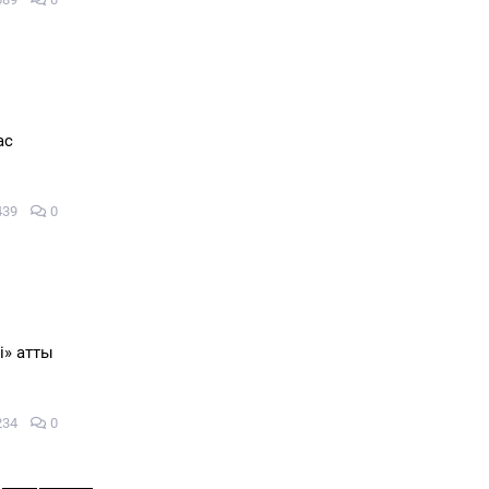
ас
439
0
і» атты
234
0