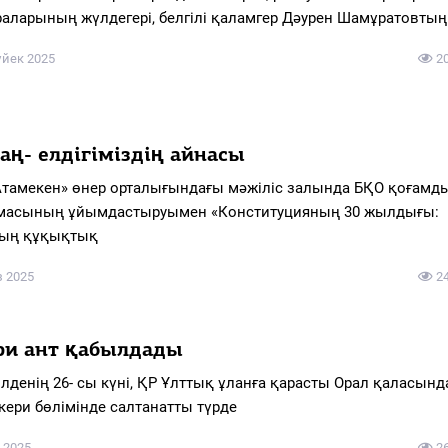
аларының жүлдегері, белгілі қаламгер Дәурен Шамұратовтың
үйек 2025
2
аң- елдігіміздің айнасы
»Атамекен» өнер орталығындағы мәжіліс залында БҚО қоғамд
масының ұйымдастыруымен «Конституцияның 30 жылдығы:
ның құқықтық
з 2025
2
ри ант қабылдады
ілденің 26- сы күні, ҚР Ұлттық ұланға қарасты Орал қаласын
скери бөлімінде салтанатты түрде
 2025
2