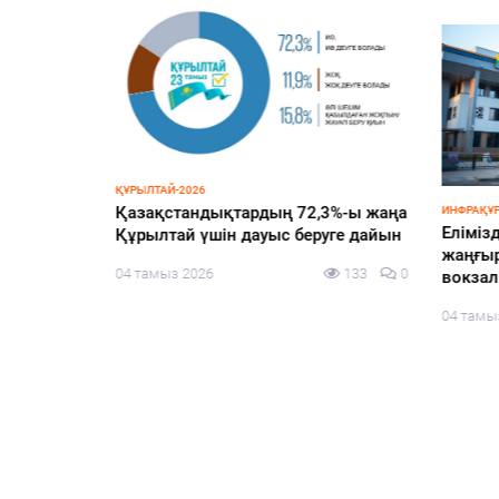
ҚҰРЫЛТАЙ-2026
уплений
Қазақстандықтардың 72,3%-ы жаңа
ИНФРАҚҰ
Елімізд
х
Құрылтай үшін дауыс беруге дайын
жаңғыр
04 тамыз 2026
133
0
вокза
105
0
04 тамы