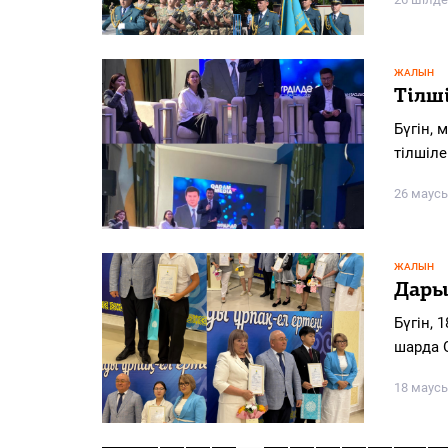
ЖАЛЫН
Тілш
Бүгін, 
тілшіле
26 маус
ЖАЛЫН
Дары
Бүгін, 
шарда 
18 маус