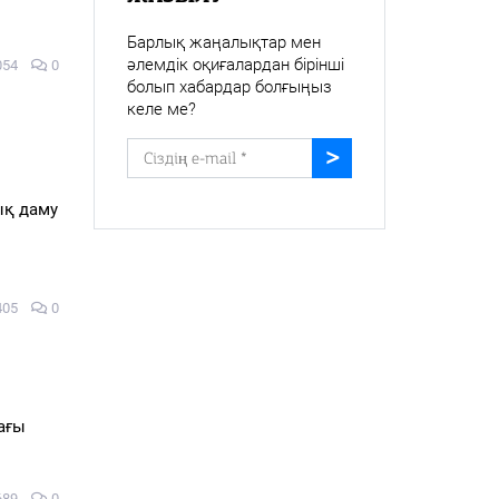
Барлық жаңалықтар мен
әлемдік оқиғалардан бірінші
054
0
болып хабардар болғыңыз
келе ме?
ық даму
405
0
дағы
689
0