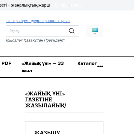
 жаңалықтың жаршысы!
Кіру
|
Тіркеу
Кіру
|
Тіркеу
Нашар көретіндерге арналған нұсқа
8 (7112) 50-86-31
Қ.Жұмағалиев (Фрунзе)
Мысалы:
Қазақстан Президенті
көшесі, 20/1
zhaik_yni@mail.ru
PDF
«Жайық үні» — 33
Каталог
жыл
«ЖАЙЫҚ ҮНІ»
ГАЗЕТІНЕ
ЖАЗЫЛАЙЫҚ!
ЖАЗЫЛУ