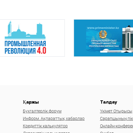
Қаржы
Талдау
Бухгалтерлік форум
Үкімет Отырысы
Информ. Ақпараттық хабарлар
Сарапшының пікі
Кредиттік калькулятор
Онлайн-конфере