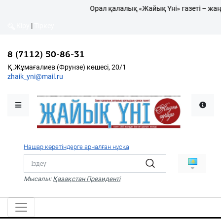
Орал қалалық «Жайық Үні» газеті – жаңалы
Кіру
|
Тіркеу
8 (7112) 50-86-31
Қалалықтар қаперіне
Қ.Жұмағалиев (Фрунзе) көшесі, 20/1
zhaik_yni@mail.ru
Мәслихат жаршысы
Қоғам
Өзек
Нашар көретіндерге арналған нұсқа
Дені сау ұлт
Спорт
Мысалы:
Қазақстан Президенті
Жалын
PDF