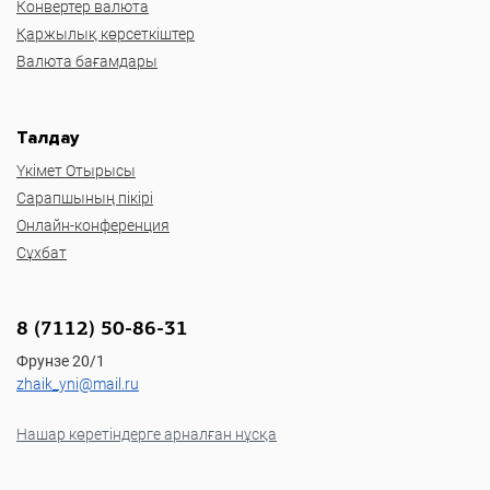
Конвертер валюта
Қаржылық көрсеткіштер
Валюта бағамдары
Талдау
Үкімет Отырысы
Сарапшының пікірі
Онлайн-конференция
Сұхбат
8 (7112) 50-86-31
Фрунзе 20/1
zhaik_yni@mail.ru
Нашар көретіндерге арналған нұсқа