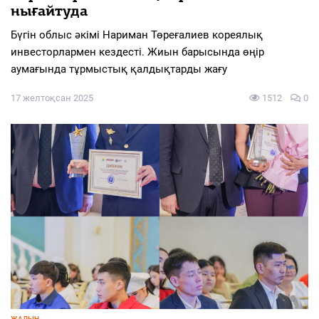
нығайтуда
Бүгін облыс әкімі Нариман Төреғалиев кореялық
инвесторлармен кездесті. Жиын барысында өңір
аумағында тұрмыстық қалдықтарды жағу
17 желтоқсан 2025
1512
0
ЖАЛЫН