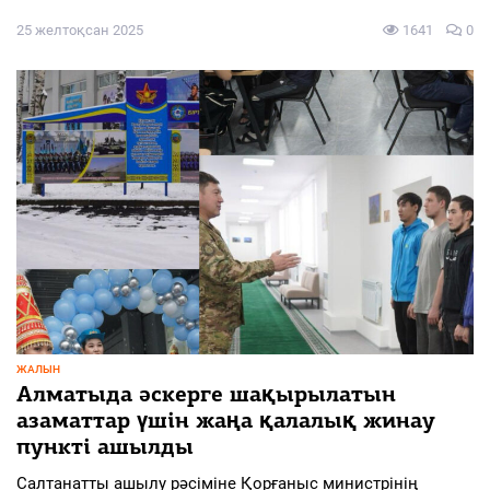
25 желтоқсан 2025
1641
0
ЖАЛЫН
Алматыда әскерге шақырылатын
азаматтар үшін жаңа қалалық жинау
пункті ашылды
Салтанатты ашылу рәсіміне Қорғаныс министрінің