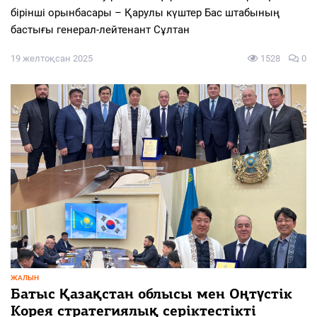
бірінші орынбасары – Қарулы күштер Бас штабының
бастығы генерал-лейтенант Сұлтан
19 желтоқсан 2025
1528
0
ЖАЛЫН
Батыс Қазақстан облысы мен Оңтүстік
Корея стратегиялық серіктестікті