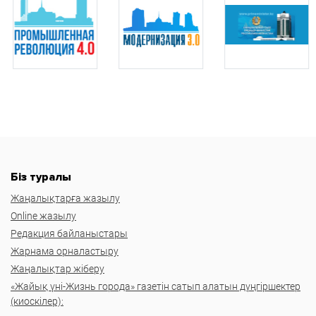
Біз туралы
Жаңалықтарға жазылу
Online жазылу
Редакция байланыстары
Жарнама орналастыру
Жаңалықтар жіберу
«Жайық үні-Жизнь города» газетін сатып алатын дүңгіршектер
(киоскілер):