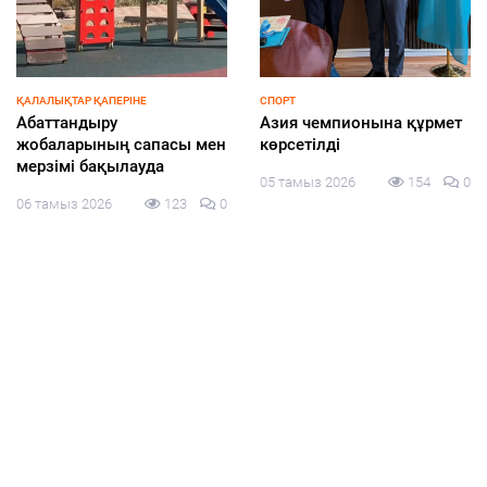
ҚАЛАЛЫҚТАР ҚАПЕРІНЕ
СПОРТ
Абаттандыру
Азия чемпионына құрмет
жобаларының сапасы мен
көрсетілді
мерзімі бақылауда
05 тамыз 2026
154
0
06 тамыз 2026
123
0