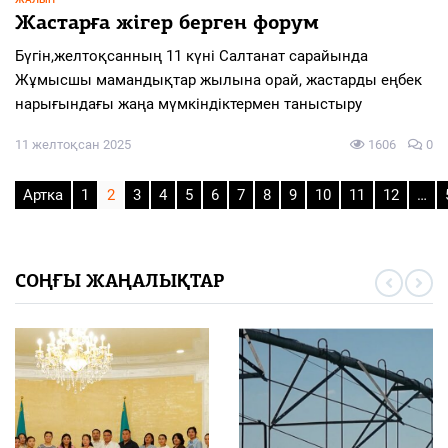
Жастарға жігер берген форум
Бүгін,желтоқсанның 11 күні Салтанат сарайында
Жұмысшы мамандықтар жылына орай, жастарды еңбек
нарығындағы жаңа мүмкіндіктермен таныстыру
11 желтоқсан 2025
1606
0
Артка
1
2
3
4
5
6
7
8
9
10
11
12
…
СОҢҒЫ ЖАҢАЛЫҚТАР