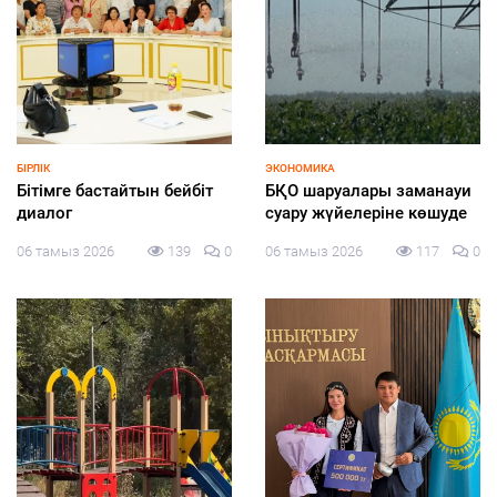
БІРЛІК
ЭКОНОМИКА
Бітімге бастайтын бейбіт
БҚО шаруалары заманауи
диалог
суару жүйелеріне көшуде
06 тамыз 2026
139
0
06 тамыз 2026
117
0