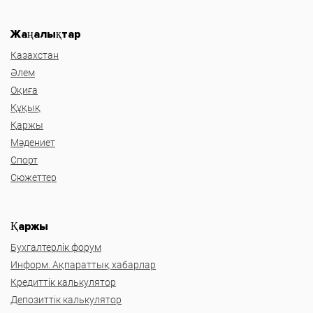
Жаңалықтар
Казахстан
Әлем
Оқиға
Құқық
Қаржы
Мәдениет
Спорт
Сюжеттер
Қаржы
Бухгалтерлік форум
Информ. Ақпараттық хабарлар
Кредиттік калькулятор
Депозиттік калькулятор