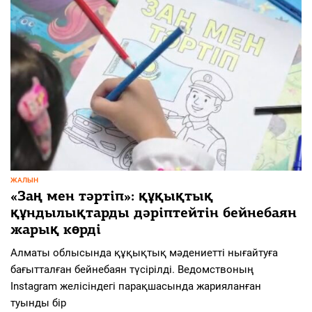
ЖАЛЫН
«Заң мен тәртіп»: құқықтық
құндылықтарды дәріптейтін бейнебаян
жарық көрді
Алматы облысында құқықтық мәдениетті нығайтуға
бағытталған бейнебаян түсірілді. Ведомствоның
Instagram желісіндегі парақшасында жарияланған
туынды бір