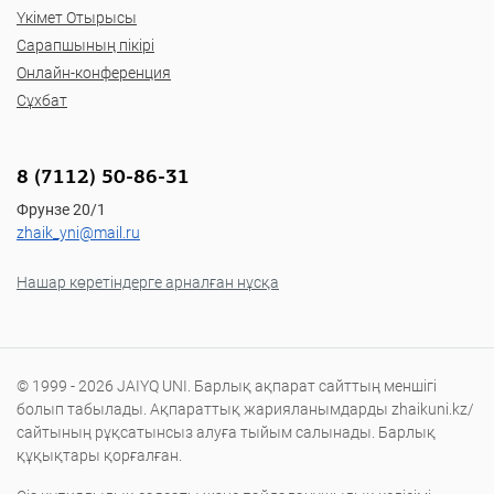
Үкімет Отырысы
Сарапшының пікірі
Онлайн-конференция
Сұхбат
8 (7112) 50-86-31
Фрунзе 20/1
zhaik_yni@mail.ru
Нашар көретіндерге арналған нұсқа
© 1999 - 2026 JAIYQ UNI. Барлық ақпарат сайттың меншігі
болып табылады. Ақпараттық жарияланымдарды zhaikuni.kz/
сайтының рұқсатынсыз алуға тыйым салынады. Барлық
құқықтары қорғалған.