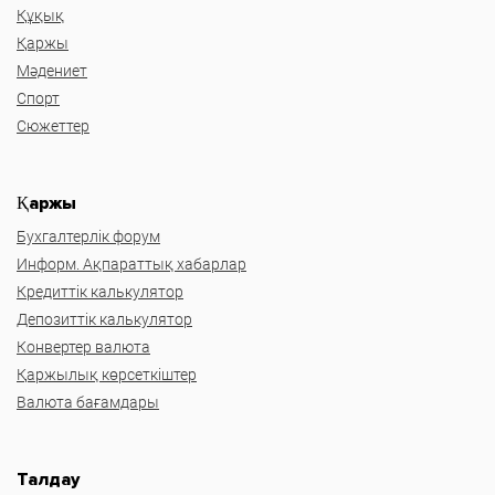
Құқық
Қаржы
Мәдениет
Спорт
Сюжеттер
Қаржы
Бухгалтерлік форум
Информ. Ақпараттық хабарлар
Кредиттік калькулятор
Депозиттік калькулятор
Конвертер валюта
Қаржылық көрсеткіштер
Валюта бағамдары
Талдау