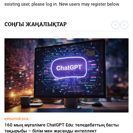
existing user, please log in. New users may register below.
СОҢҒЫ ЖАҢАЛЫҚТАР
ҚҰРЫЛТАЙ-2026
160 мың мұғалімге ChatGPT Edu: теледебаттың басты
тақырыбы – білім мен жасанды интеллект