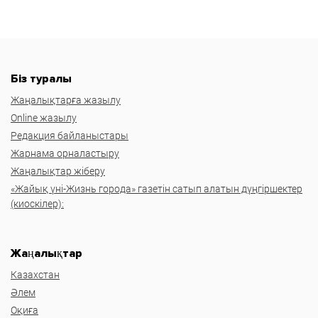
Біз туралы
Жаңалықтарға жазылу
Online жазылу
Редакция байланыстары
Жарнама орналастыру
Жаңалықтар жіберу
«Жайық үні-Жизнь города» газетін сатып алатын дүңгіршектер
(киоскілер):
Жаңалықтар
Казахстан
Әлем
Оқиға