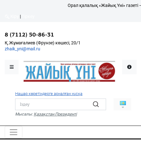
Орал қалалық «Жайық Үні» газеті 
Кіру
|
Тіркеу
Кіру
|
Тіркеу
8 (7112) 50-86-31
8 (7112) 50-86-31
Қалалықтар қаперіне
Қ.Жұмағалиев (Фрунзе)
Қ.Жұмағалиев (Фрунзе) көшесі, 20/1
көшесі, 20/1
zhaik_yni@mail.ru
zhaik_yni@mail.ru
Мәслихат жаршысы
Қоғам
Өзек
Нашар көретіндерге арналған нұсқа
Дені сау ұлт
Спорт
Мысалы:
Қазақстан Президенті
Жалын
PDF