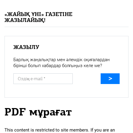
«Жайық үні» — 33 жыл
«ЖАЙЫҚ ҮНІ» ГАЗЕТІНЕ
ЖАЗЫЛАЙЫҚ!
Каталог
Қазақ тілі
ЖАЗЫЛУ
Барлық жаңалықтар мен әлемдік оқиғалардан
бірінші болып хабардар болғыңыз келе ме?
PDF мұрағат
This content is restricted to site members. If you are an