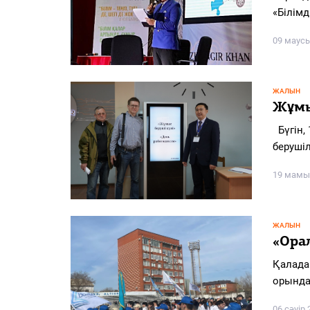
PDF
«Білім
«Жайық үні» — 33 жыл
09 маус
Каталог
ЖАЛЫН
Қазақ тілі
Жұмы
Бүгін,
берушіл
19 мамы
ЖАЛЫН
«Ора
Қалада
орында
06 сәуір