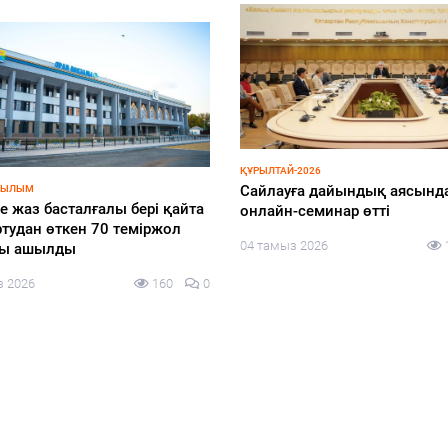
ҚҰРЫЛТАЙ-2026
Cайлауға дайындық аясынд
РЫЛЫМ
е жаз басталғалы бері қайта
онлайн-семинар өтті
тудан өткен 70 теміржол
04 тамыз 2026
лы ашылды
з 2026
160
0