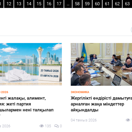
1
12
13
14
15
16
17
…
58
59
60
61
62
63
-2026
ЭКОНОМИКА
енгі жалақы, алимент,
Жергілікті өндірісті дамытуғ
я: жеті партия
арналған жаңа міндеттер
шылармен нені талқылап
айқындалды
?
04 тамыз 2026
з 2026
135
0