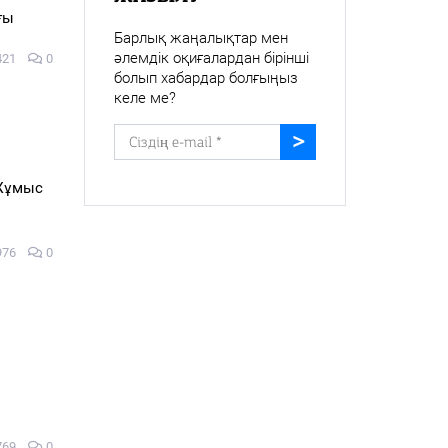
ғы
Барлық жаңалықтар мен
әлемдік оқиғалардан бірінші
421
0
болып хабардар болғыңыз
келе ме?
 Жұмыс
976
0
769
0