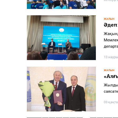
ЖАЛЫН
Әдеп
Жақынд
Мемлек
департ
13 науры
ЖАЛЫН
«Алғ
Жылдың
саясат
03 қаңта