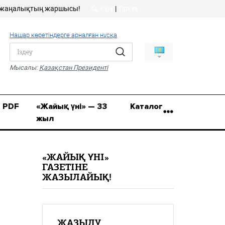
алықтың жаршысы!
Кіру
|
Тіркеу
Кіру
|
Тіркеу
Нашар көретіндерге арналған нұсқа
8 (7112) 50-86-31
Қ.Жұмағалиев (Фрунзе)
Мысалы:
Қазақстан Президенті
көшесі, 20/1
zhaik_yni@mail.ru
PDF
«Жайық үні» — 33
Каталог
жыл
«ЖАЙЫҚ ҮНІ»
ГАЗЕТІНЕ
ЖАЗЫЛАЙЫҚ!
ЖАЗЫЛУ