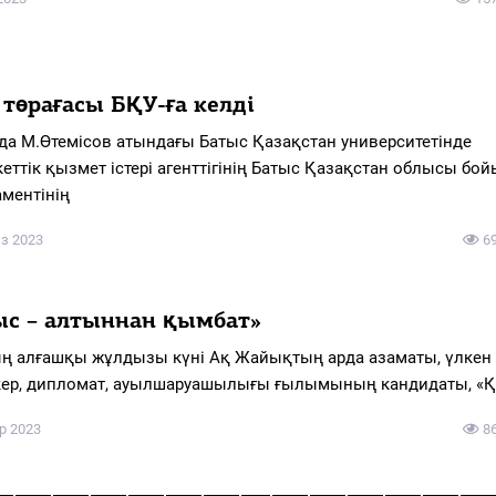
 төрағасы БҚУ-ға келді
а М.Өтемісов атындағы Батыс Қазақстан университетінде
еттік қызмет істері агенттігінің Батыс Қазақстан облысы бо
аментінің
з 2023
6
ыс – алтыннан қымбат»
 алғашқы жұлдызы күні Ақ Жайықтың арда азаматы, үлкен
кер, дипломат, ауылшаруашылығы ғылымының кандидаты, «Қ
р 2023
8