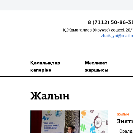
8 (7112) 50-86-3
Қ.Жұмағалиев (Фрунзе) көшесі, 20/
zhaik_yni@mail.r
Қалалықтар қаперіне
Мәслихат жаршысы
Қалалықтар
Мәслихат
Қоғам
қаперіне
жаршысы
Өзек
Жалын
Дені сау ұлт
Спорт
ЖАЛЫН
Жалын
Зият
Оралда