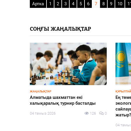
Артка
1
2
3
4
5
6
7
8
9
10
1
СОҢҒЫ ЖАҢАЛЫҚТАР
ЖАҢАЛЫҚТАР
ҚҰРЫЛТАЙ
жоспарға
Алматыда шахматтан екі
Ең төм
халықаралық турнир басталды
экологи
сайлау
105
0
04 тамыз 2026
126
0
жатыр
04 тамы