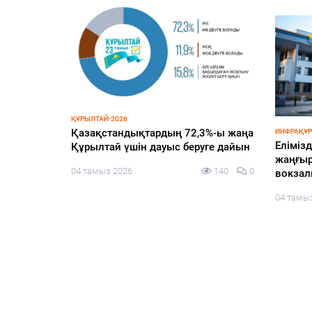
ҚҰРЫЛТАЙ-2026
уплений
Қазақстандықтардың 72,3%-ы жаңа
ИНФРАҚҰ
Елімізд
х
Құрылтай үшін дауыс беруге дайын
жаңғыр
04 тамыз 2026
140
0
вокза
114
0
04 тамы