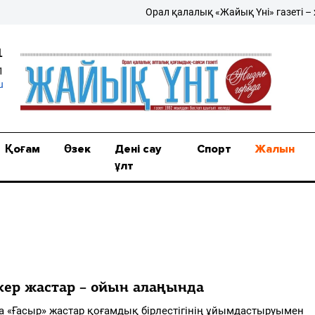
Орал қалалық «Жайық Үні» газеті – жаң
1
1
u
Қоғам
Өзек
Дені сау
Спорт
Жалын
ұлт
кер жастар – ойын алаңында
 «Ғасыр» жастар қоғамдық бірлестігінің ұйымдастыруымен