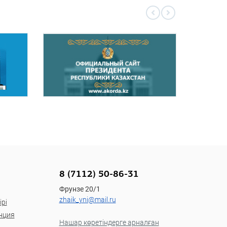
8 (7112) 50-86-31
Фрунзе 20/1
zhaik_yni@mail.ru
рі
нция
Нашар көретіндерге арналған