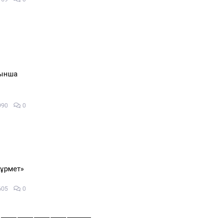
йынша
990
0
ұрмет»
605
0