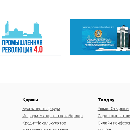
Қаржы
Талдау
Бухгалтерлік форум
Үкімет Отырысы
Информ. Ақпараттық хабарлар
Сарапшының пікі
Кредиттік калькулятор
Онлайн-конфере