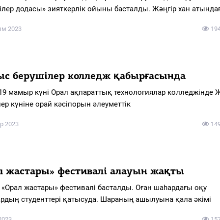
ділер додасы» зияткерлік ойыны басталды. Жәңгір хан атында
ым 2023
19
с берушілер колледж қабырғасында
 19 мамыр күні Орал ақпараттық технологиялар колледжінде
ер күніне орай кәсіпорын әлеуметтік
р 2023
14
л жастары» фестивалі алауын жақты
 «Орал жастары» фестивалі басталды. Оған шаһардағы оқу
рдың студенттері қатысуда. Шараның ашылуына қала әкімі
 2023
15