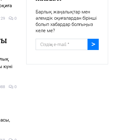
 оқиға
Барлық жаңалықтар мен
әлемдік оқиғалардан бірінші
129
0
болып хабардар болғыңыз
келе ме?
ТЫ
алық
ы күні
088
0
ласы,