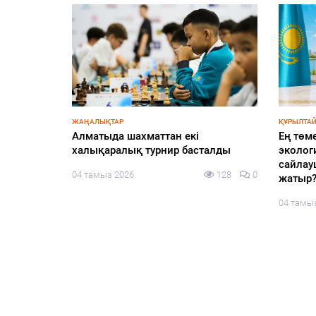
эксперту
109
0
ЖАҢАЛЫҚТАР
ҚҰРЫЛТАЙ
Алматыда шахматтан екі
Ең төм
халықаралық турнир басталды
экологи
сайлау
04 тамыз 2026
128
0
жатыр
04 тамы
жоспарға
107
0