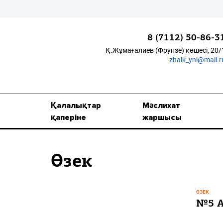
8 (7112) 50-86-3
Қ.Жұмағалиев (Фрунзе) көшесі, 20/
zhaik_yni@mail.r
Қалалықтар қаперіне
Мәслихат жаршысы
Қалалықтар
Мәслихат
Қоғам
қаперіне
жаршысы
Өзек
Өзек
Дені сау ұлт
Спорт
ӨЗЕК
Жалын
№5 А
Кеше 