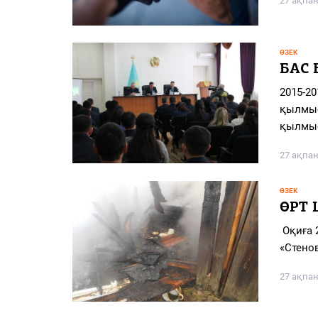
27 ақпан
ӨЗЕК
БАС 
2015-2
қылмыс
қылмы
27 ақпан
ӨЗЕК
ӨРТ
Оқиға 
«Стено
27 ақпан