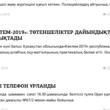
шісі жаяу жүргіншіні қағып кеткен. Полицейлердің айтуынша,
з 2019
2
КТЕМ-2019»: ТӨТЕНШЕЛІКТЕР ДАЙЫНДЫҚ
ЫҚТАДЫ
ан күні Батыс Қазақстан облысында«Көктем-2019» республик
алық-штабтық оқу-жаттығуының практикалық бөлімі өтті. Ос
 2019
2
Ы ТЕЛЕФОН ҰРЛАНДЫ
анда шамамен сағат 18.30 шамасында белгісіз тұлға Орал қа
хан даңғылы №67/2 мекен-жайы бойынша