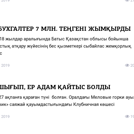
 2019
2
БУХГАЛТЕР 7 МЛН. ТЕҢГЕНІ ЖЫМҚЫРДЫ
018 жылдар аралығында Батыс Қазақстан облысы бойынша
тық атқару жүйесінің бес қызметкері сыбайлас жемқорлық
с
 2019
2
 ШЫҒЫП, ЕР АДАМ ҚАЙТЫС БОЛДЫ
27 ақпанға қараған түні болған. Оралдағы Меловые горки ау
вик» саяжай қауымдастығындағы Клубничная көшесі
 2019
1