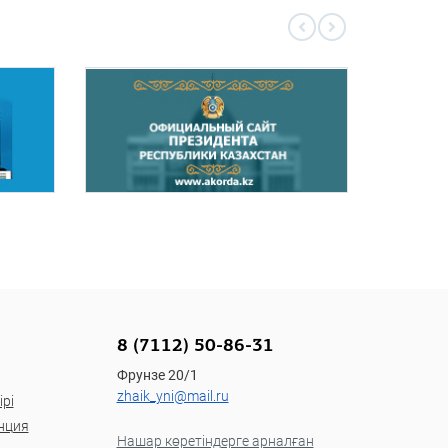
8 (7112) 50-86-31
Фрунзе 20/1
zhaik_yni@mail.ru
рі
нция
Нашар көретіндерге арналған