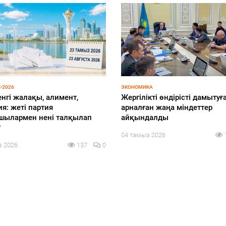
-2026
ЭКОНОМИКА
енгі жалақы, алимент,
Жергілікті өндірісті дамытуғ
я: жеті партия
арналған жаңа міндеттер
шылармен нені талқылап
айқындалды
?
04 тамыз 2026
з 2026
137
0