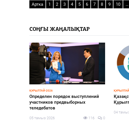
Артка
1
2
3
4
5
6
7
8
9
10
…
СОҢҒЫ ЖАҢАЛЫҚТАР
ҚҰРЫЛТАЙ-2026
ҚҰРЫЛТАЙ
у стран,
Определен порядок выступлений
Қазақс
участников предвыборных
Құрылт
а науку о
теледебатов
04 тамы
ллект:
05 тамыз 2026
116
0
авили