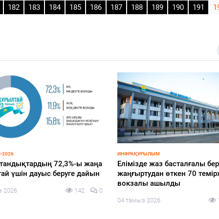
182
183
184
185
186
187
188
189
190
191
1
-2026
ИНФРАҚҰРЫЛЫМ
тандықтардың 72,3%-ы жаңа
Елімізде жаз басталғалы бер
ай үшін дауыс беруге дайын
жаңғыртудан өткен 70 темі
вокзалы ашылды
з 2026
142
0
04 тамыз 2026