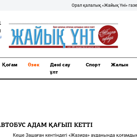
Орал қалалық «Жайық Үні» газеті –
1
1
u
Қоғам
Өзек
Дені сау
Спорт
Жалын
ұлт
ВТОБУС АДАМ ҚАҒЫП КЕТТІ
Зашаған кентіндегі «Жазира» ауданында қоғамдық 