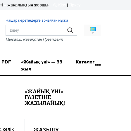
 жаңалықтың жаршысы!
Кіру
|
Тіркеу
Кіру
|
Тіркеу
Нашар көретіндерге арналған нұсқа
8 (7112) 50-86-31
Қ.Жұмағалиев (Фрунзе)
Мысалы:
Қазақстан Президенті
көшесі, 20/1
zhaik_yni@mail.ru
PDF
«Жайық үні» — 33
Каталог
жыл
«ЖАЙЫҚ ҮНІ»
ГАЗЕТІНЕ
ЖАЗЫЛАЙЫҚ!
көлік
ЖАЗЫЛУ