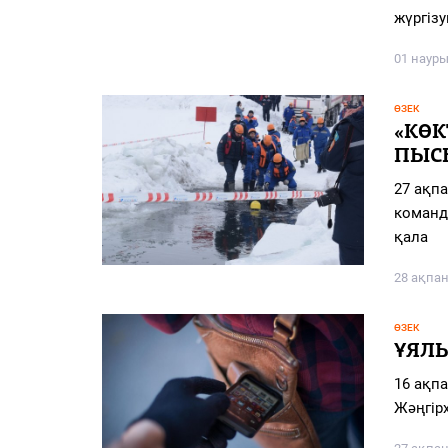
PDF
жүргізу
«Жайық үні» — 33 жыл
01 науры
Каталог
ӨЗЕК
«КӨ
Қазақ тілі
ПЫС
27 ақп
команд
қала
28 ақпан
ӨЗЕК
ҰЯЛ
16 ақп
Жәңгір