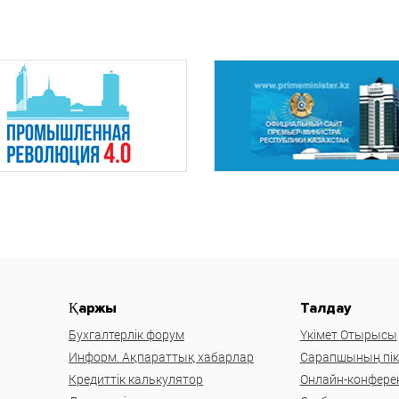
Қаржы
Талдау
Бухгалтерлік форум
Үкімет Отырысы
Информ. Ақпараттық хабарлар
Сарапшының пікі
Кредиттік калькулятор
Онлайн-конфере