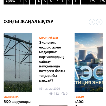
Артка
1
2
3
4
5
6
7
8
9
10
…
175
176
СОҢҒЫ ЖАҢАЛЫҚТАР
ҚҰРЫЛТАЙ-2026
Экология,
өндіріс және
медицина:
партиялардың
сайлау
науқанында
көтерген басты
тақырыбы
қандай?
05 тамыз 2026
182
0
ЭКОНОМИКА
ҒЫЛЫМ
БҚО шаруалары
«АЭС: