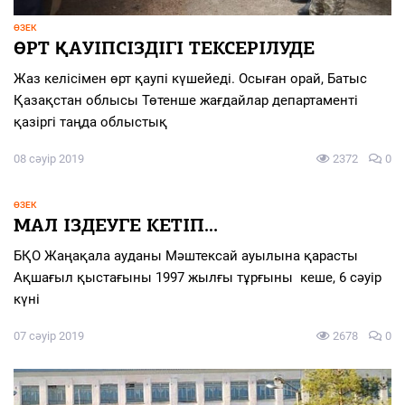
ӨЗЕК
ӨРТ ҚАУІПСІЗДІГІ ТЕКСЕРІЛУДЕ
Жаз келісімен өрт қаупі күшейеді. Осыған орай, Батыс
Қазақстан облысы Төтенше жағдайлар департаменті
қазіргі таңда облыстық
08 сәуір 2019
2372
0
ӨЗЕК
МАЛ ІЗДЕУГЕ КЕТІП…
БҚО Жаңақала ауданы Мәштексай ауылына қарасты
Ақшағыл қыстағыны 1997 жылғы тұрғыны кеше, 6 сәуір
күні
07 сәуір 2019
2678
0