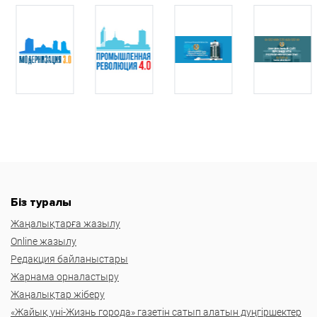
Біз туралы
Жаңалықтарға жазылу
Online жазылу
Редакция байланыстары
Жарнама орналастыру
Жаңалықтар жіберу
«Жайық үні-Жизнь города» газетін сатып алатын дүңгіршектер