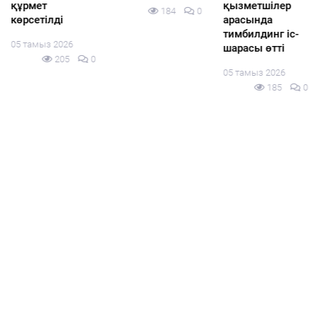
құрмет
қызметшілер
184
0
көрсетілді
арасында
тимбилдинг іс-
05 тамыз 2026
шарасы өтті
205
0
05 тамыз 2026
185
0