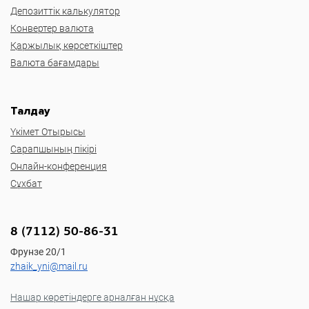
Депозиттік калькулятор
Конвертер валюта
Қаржылық көрсеткіштер
Валюта бағамдары
Талдау
Үкімет Отырысы
Сарапшының пікірі
Онлайн-конференция
Сұхбат
8 (7112) 50-86-31
Фрунзе 20/1
zhaik_yni@mail.ru
Нашар көретіндерге арналған нұсқа