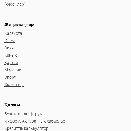
(киоскілер):
Жаңалықтар
Казахстан
Әлем
Оқиға
Құқық
Қаржы
Мәдениет
Спорт
Сюжеттер
Қаржы
Бухгалтерлік форум
Информ. Ақпараттық хабарлар
Кредиттік калькулятор