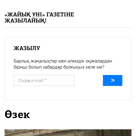
«Жайық үні» — 33 жыл
«ЖАЙЫҚ ҮНІ» ГАЗЕТІНЕ
ЖАЗЫЛАЙЫҚ!
Каталог
Қазақ тілі
ЖАЗЫЛУ
Барлық жаңалықтар мен әлемдік оқиғалардан
бірінші болып хабардар болғыңыз келе ме?
Өзек