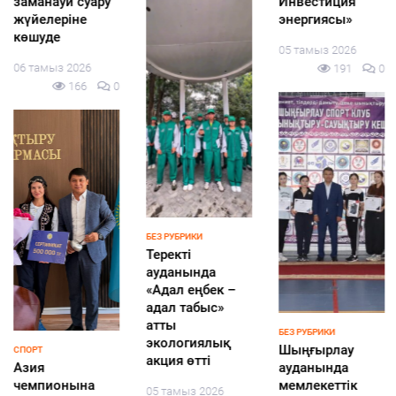
заманауи суару
Инвестиция
жүйелеріне
энергиясы»
көшуде
05 тамыз 2026
06 тамыз 2026
191
0
166
0
БЕЗ РУБРИКИ
Теректі
ауданында
«Адал еңбек –
адал табыс»
атты
БЕЗ РУБРИКИ
экологиялық
Шыңғырлау
СПОРТ
акция өтті
Азия
ауданында
чемпионына
мемлекеттік
05 тамыз 2026