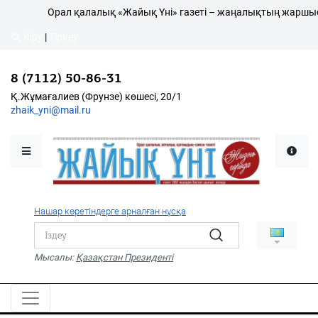
Орал қалалық «Жайық Үні» газеті – жаңалықтың жаршысы!
Кіру
|
Тіркеу
8 (7112) 50-86-31
Қалалықтар қаперіне
Қ.Жұмағалиев (Фрунзе) көшесі, 20/1
zhaik_yni@mail.ru
Мәслихат жаршысы
Қоғам
Өзек
Нашар көретіндерге арналған нұсқа
Дені сау ұлт
Спорт
Мысалы:
Қазақстан Президенті
Жалын
PDF