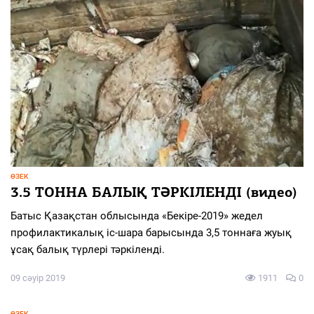
ӨЗЕК
3.5 ТОННА БАЛЫҚ ТӘРКІЛЕНДІ (видео)
Батыс Қазақстан облысында «Бекіре-2019» жедел
профилактикалық іс-шара барысында 3,5 тоннаға жуық
ұсақ балық түрлері тәркіленді.
09 сәуір 2019
1911
0
ӨЗЕК