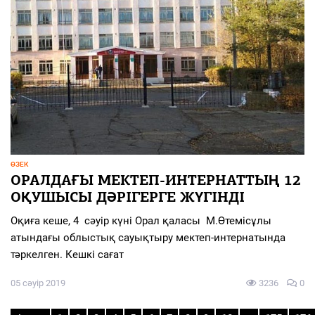
ӨЗЕК
ОРАЛДАҒЫ МЕКТЕП-ИНТЕРНАТТЫҢ 12
ОҚУШЫСЫ ДӘРІГЕРГЕ ЖҮГІНДІ
Оқиға кеше, 4 сәуір күні Орал қаласы М.Өтемісұлы
атындағы облыстық сауықтыру мектеп-интернатында
тәркелген. Кешкі сағат
05 сәуір 2019
3236
0