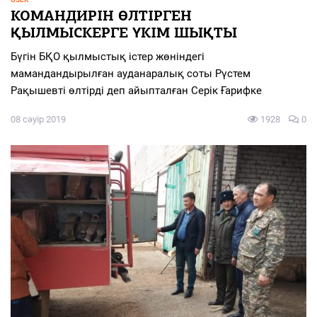
КОМАНДИРІН ӨЛТІРГЕН
ҚЫЛМЫСКЕРГЕ ҮКІМ ШЫҚТЫ
Бүгін БҚО қылмыстық істер жөніндегі
мамандандырылған ауданаралық соты Рүстем
Рақышевті өлтірді деп айыпталған Серік Ғарифке
08 сәуір 2019
1928
0