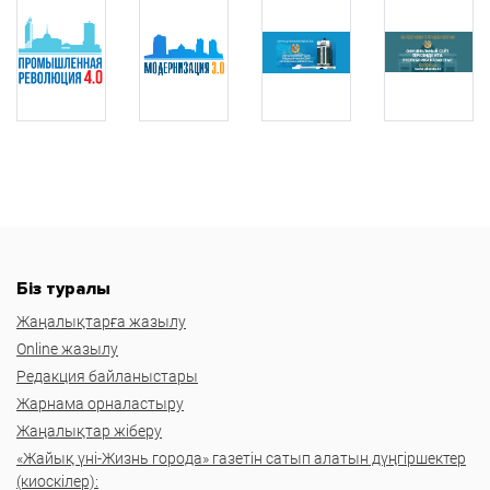
Біз туралы
Жаңалықтарға жазылу
Online жазылу
Редакция байланыстары
Жарнама орналастыру
Жаңалықтар жіберу
«Жайық үні-Жизнь города» газетін сатып алатын дүңгіршектер
(киоскілер):