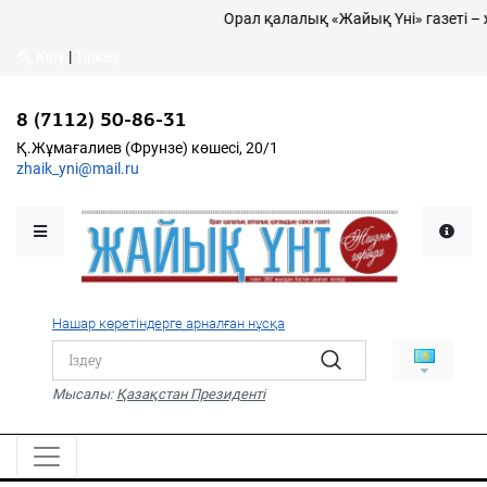
Орал қалалық «Жайық Үні» газеті – жа
Кіру
|
Тіркеу
8 (7112) 50-86-31
Қалалықтар қаперіне
Қ.Жұмағалиев (Фрунзе) көшесі, 20/1
zhaik_yni@mail.ru
Мәслихат жаршысы
Қоғам
Өзек
Нашар көретіндерге арналған нұсқа
Дені сау ұлт
Спорт
Мысалы:
Қазақстан Президенті
Жалын
PDF