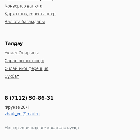
Конвертер валюта
Қаржылық көрсеткіштер
Валюта бағамдары
Талдау
Үкімет Отырысы
Сарапшының пікірі
Онлайн-конференция
Сұхбат
8 (7112) 50-86-31
Фрунзе 20/1
zhaik_yni@mail.ru
Нашар көретіндерге арналған нұсқа