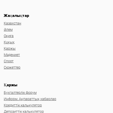
Жаңалықтар
Казахстан
Әлем
Оқиға
Құқық
Қаржы
Мәдениет
Спорт
Сюжеттер
Қаржы
Бухгалтерлік форум
Информ. Ақпараттық хабарлар
Кредиттік калькулятор
Депозиттік калькулятор