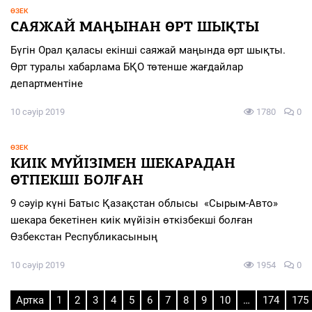
ӨЗЕК
САЯЖАЙ МАҢЫНАН ӨРТ ШЫҚТЫ
Бүгін Орал қаласы екінші саяжай маңында өрт шықты.
Өрт туралы хабарлама БҚО төтенше жағдайлар
департментіне
10 сәуір 2019
1780
0
ӨЗЕК
КИІК МҮЙІЗІМЕН ШЕКАРАДАН
ӨТПЕКШІ БОЛҒАН
9 сәуір күні Батыс Қазақстан облысы «Сырым-Авто»
шекара бекетінен киік мүйізін өткізбекші болған
Өзбекстан Республикасының
10 сәуір 2019
1954
0
Артка
1
2
3
4
5
6
7
8
9
10
…
174
175