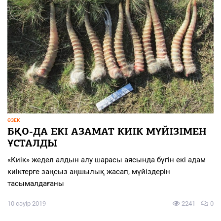
ӨЗЕК
БҚО-ДА ЕКІ АЗАМАТ КИІК МҮЙІЗІМЕН
ҰСТАЛДЫ
«Киік» жедел алдын алу шарасы аясында бүгін екі адам
киіктерге заңсыз аңшылық жасап, мүйіздерін
тасымалдағаны
10 сәуір 2019
2241
0