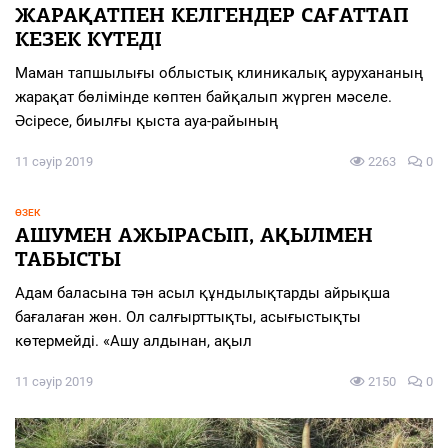
ЖАРАҚАТПЕН КЕЛГЕНДЕР САҒАТТАП
КЕЗЕК КҮТЕДІ
Маман тапшылығы облыстық клиникалық аурухананың
жарақат бөлімінде көптен байқалып жүрген мәселе.
Әсіресе, биылғы қыста ауа-райының
11 сәуір 2019
2263
0
ӨЗЕК
АШУМЕН АЖЫРАСЫП, АҚЫЛМЕН
ТАБЫСТЫ
Адам баласына тән асыл құндылықтарды айрықша
бағалаған жөн. Ол салғырттықты, асығыстықты
көтермейді. «Ашу алдынан, ақыл
11 сәуір 2019
2150
0