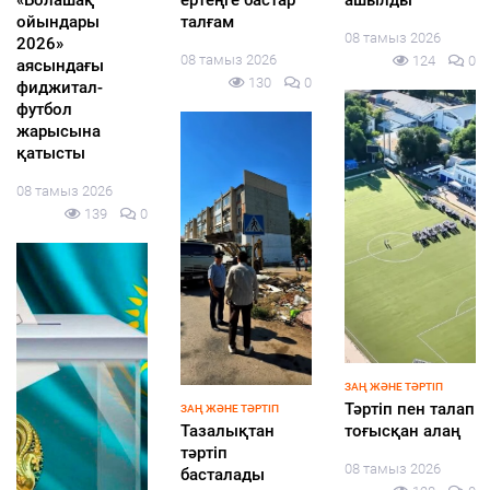
ИИ-фильмов из
ТАБУҒА
сақтамаған
более чем 90
БОЛАДЫ?
жүргізуші
стран поступило
ОНЛАЙН-
жауапқа
на Astana AI Film
СЕРВИС ІСКЕ
тартылды
Festival
ҚОСЫЛДЫ
07 тамыз 2026
07 тамыз 2026
07 тамыз 2026
161
0
146
0
146
0
ҚҰРЫЛТАЙ-2026
БЕЗ РУБРИКИ