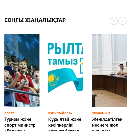
СОҢҒЫ ЖАҢАЛЫҚТАР
ИСКУССТВЕННЫЙ
ҚҰРЫЛТАЙ-2026
ЗАҢ ЖӘНЕ ТӘРТІП
ӨЗ САЙЛАУ
БҚО-да жол
ИНТЕЛЛЕКТ
УЧАСКЕҢІЗДІ
қозғалысы
Свыше 1900
ҚАЛАЙ ОҢАЙ
ережесін