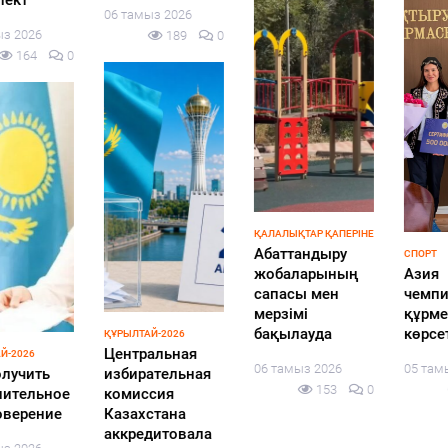
06 тамыз 2026
189
0
ҚАЛАЛЫҚТАР ҚАПЕРІНЕ
Абаттандыру
СПОРТ
жобаларының
Азия
сапасы мен
чемпионына
мерзімі
құрмет
бақылауда
көрсетілді
ҚҰРЫЛТАЙ-2026
Центральная
06 тамыз 2026
05 тамыз 2026
избирательная
153
0
188
0
комиссия
Казахстана
аккредитовала