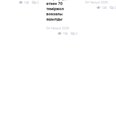
04 тамыз 2026
138
0
өткен 70
138
0
теміржол
вокзалы
ашылды
04 тамыз 2026
156
0