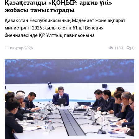
Қазақстанды «ҚОҢЫР: архив үні»
жобасы таныстырады
Қазақстан Республикасының Мәдениет және ақпарат
министрлігі 2026 жылы өтетін 61-ші Венеция
биенналесінде ҚР Ұлттық павильонына
11 қаңтар 2026
1180
0