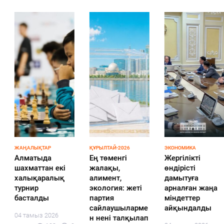
ЖАҢАЛЫҚТАР
ҚҰРЫЛТАЙ-2026
ЭКОНОМИКА
Алматыда
Ең төменгі
Жергілікті
шахматтан екі
жалақы,
өндірісті
халықаралық
алимент,
дамытуға
турнир
экология: жеті
арналған жаңа
басталды
партия
міндеттер
сайлаушыларме
айқындалды
04 тамыз 2026
н нені талқылап