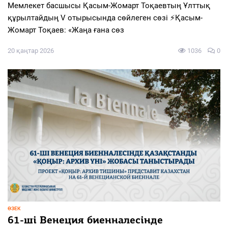
Мемлекет басшысы Қасым-Жомарт Тоқаевтың Ұлттық
құрылтайдың V отырысында сөйлеген сөзі ⚡Қасым-
Жомарт Тоқаев: «Жаңа ғана сөз
20 қаңтар 2026
1036
0
ӨЗЕК
61-ші Венеция биенналесінде