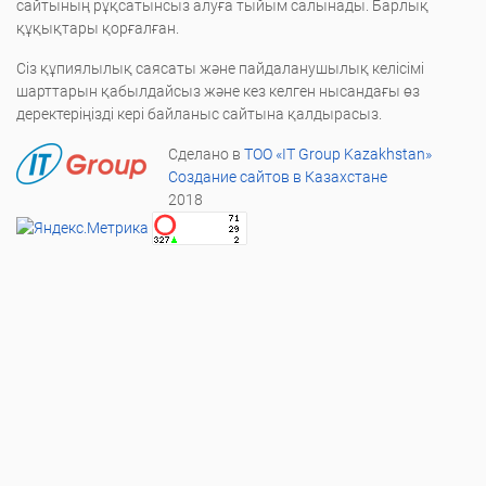
сайтының рұқсатынсыз алуға тыйым салынады. Барлық
құқықтары қорғалған.
Сіз құпиялылық саясаты және пайдаланушылық келісімі
шарттарын қабылдайсыз және кез келген нысандағы өз
деректеріңізді кері байланыс сайтына қалдырасыз.
Сделано в
ТОО «IT Group Kazakhstan»
Создание сайтов в Казахстане
2018