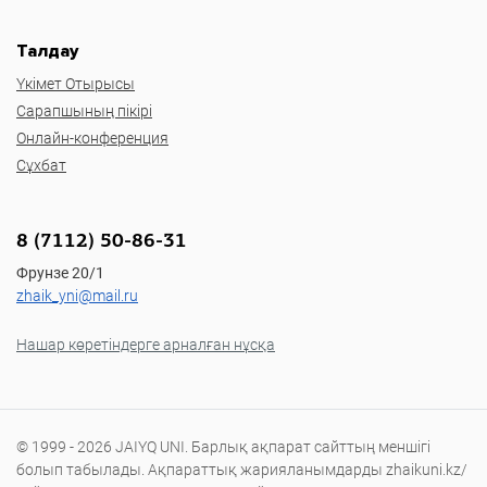
Талдау
Үкімет Отырысы
Сарапшының пікірі
Онлайн-конференция
Сұхбат
8 (7112) 50-86-31
Фрунзе 20/1
zhaik_yni@mail.ru
Нашар көретіндерге арналған нұсқа
© 1999 - 2026 JAIYQ UNI. Барлық ақпарат сайттың меншігі
болып табылады. Ақпараттық жарияланымдарды zhaikuni.kz/