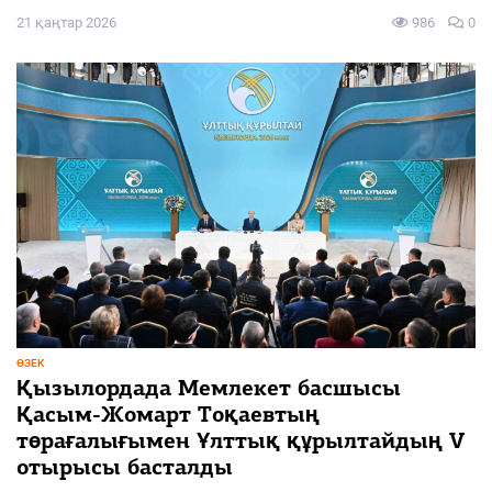
21 қаңтар 2026
986
0
ӨЗЕК
Қызылордада Мемлекет басшысы
Қасым-Жомарт Тоқаевтың
төрағалығымен Ұлттық құрылтайдың V
отырысы басталды