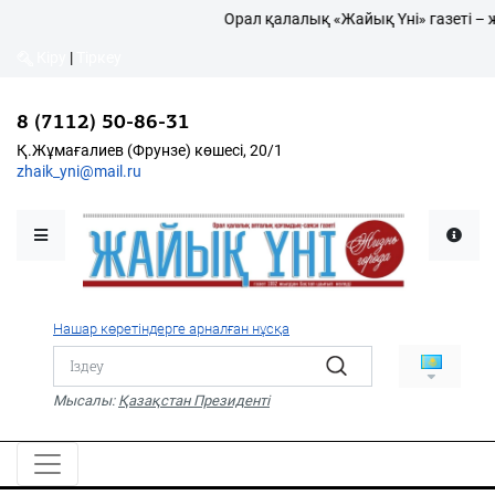
Орал қалалық «Жайық Үні» газеті – жаң
Кіру
|
Тіркеу
8 (7112) 50-86-31
Қалалықтар қаперіне
Қ.Жұмағалиев (Фрунзе) көшесі, 20/1
zhaik_yni@mail.ru
Мәслихат жаршысы
Қоғам
Өзек
Нашар көретіндерге арналған нұсқа
Дені сау ұлт
Спорт
Мысалы:
Қазақстан Президенті
Жалын
PDF