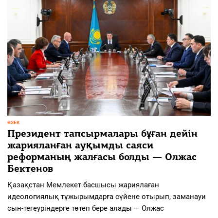
ӨЗЕК
Президент тапсырмалары бұған дейін
жарияланған ауқымды саяси
реформаның жалғасы болды — Олжас
Бектенов
Қазақстан Мемлекет басшысы жариялаған
идеологиялық тұжырымдарға сүйене отырып, заманауи
сын-тегеуріндерге төтеп бере алады — Олжас