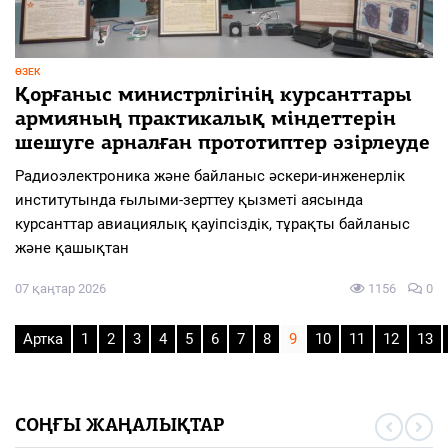
ӨЗЕК
Қорғаныс министрлігінің курсанттары
армияның практикалық міндеттерін
шешуге арналған прототиптер әзірлеуде
Радиоэлектроника және байланыс әскери-инженерлік
институтында ғылыми-зерттеу қызметі аясында
курсанттар авиациялық қауіпсіздік, тұрақты байланыс
және қашықтан
07 қаңтар 2026
1156
0
Артка
1
2
3
4
5
6
7
8
9
10
11
12
13
СОҢҒЫ ЖАҢАЛЫҚТАР