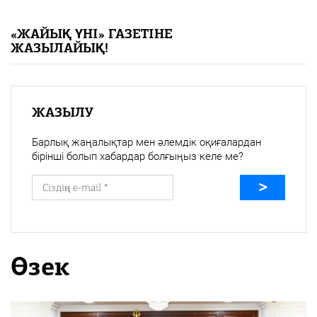
«Жайық үні» — 33 жыл
«ЖАЙЫҚ ҮНІ» ГАЗЕТІНЕ
ЖАЗЫЛАЙЫҚ!
Каталог
Қазақ тілі
ЖАЗЫЛУ
Барлық жаңалықтар мен әлемдік оқиғалардан
бірінші болып хабардар болғыңыз келе ме?
Өзек