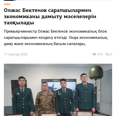
ӨЗЕК
Олжас Бектенов сарапшылармен
экономиканы дамыту мәселелерін
талқылады
Премьер-министр Олжас Бектенов экономикалық блок
сарапшыларымен кездесу өткізді. Онда экономикалық
даму және экономиканың басым салалары,
11 қаңтар 2026
976
0