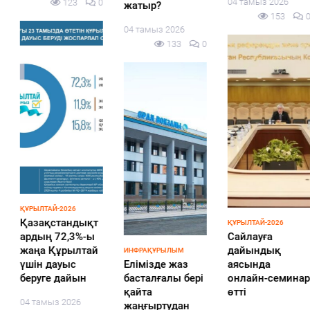
04 тамыз 2026
123
0
жатыр?
153
0
04 тамыз 2026
133
0
ҚҰРЫЛТАЙ-2026
Қазақстандықт
ҚҰРЫЛТАЙ-2026
ардың 72,3%-ы
Cайлауға
жаңа Құрылтай
дайындық
ИНФРАҚҰРЫЛЫМ
үшін дауыс
Елімізде жаз
аясында
беруге дайын
басталғалы бері
онлайн-семинар
қайта
өтті
04 тамыз 2026
жаңғыртудан