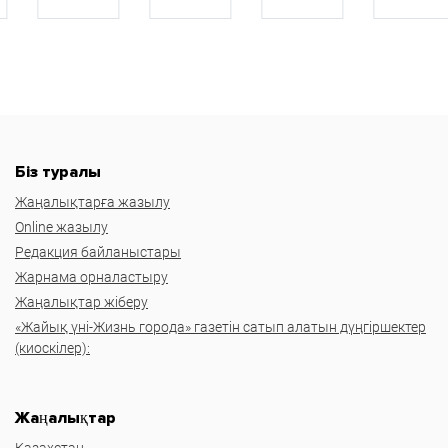
Біз туралы
Жаңалықтарға жазылу
Online жазылу
Редакция байланыстары
Жарнама орналастыру
Жаңалықтар жіберу
«Жайық үні-Жизнь города» газетін сатып алатын дүңгіршектер
(киоскілер):
Жаңалықтар
Казахстан