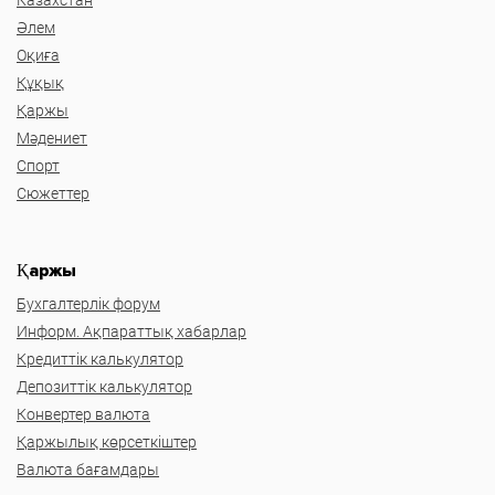
Әлем
Оқиға
Құқық
Қаржы
Мәдениет
Спорт
Сюжеттер
Қаржы
Бухгалтерлік форум
Информ. Ақпараттық хабарлар
Кредиттік калькулятор
Депозиттік калькулятор
Конвертер валюта
Қаржылық көрсеткіштер
Валюта бағамдары