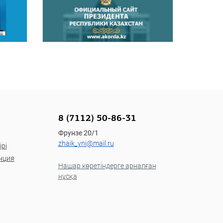
8 (7112) 50-86-31
Фрунзе 20/1
zhaik_yni@mail.ru
рі
нция
Нашар көретіндерге арналған
нұсқа