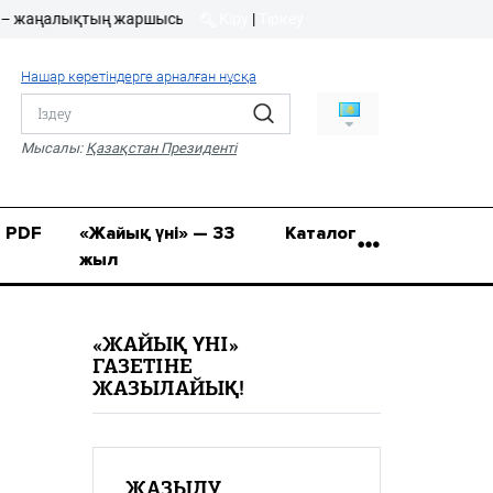
аңалықтың жаршысы!
Кіру
|
Тіркеу
Кіру
|
Тіркеу
Нашар көретіндерге арналған нұсқа
8 (7112) 50-86-31
Қ.Жұмағалиев (Фрунзе)
Мысалы:
Қазақстан Президенті
көшесі, 20/1
zhaik_yni@mail.ru
PDF
«Жайық үні» — 33
Каталог
жыл
«ЖАЙЫҚ ҮНІ»
ГАЗЕТІНЕ
ЖАЗЫЛАЙЫҚ!
ЖАЗЫЛУ