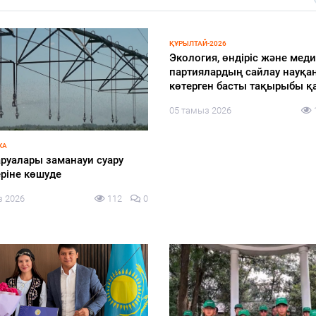
 ТӘРТІП
БІЛІМ
ой ауылында «Әділдік пен
«Мектепке жол» акциясы ая
қ – өмірлік ұстаным» атты
әлеуметтік қолдау жалғасад
сағаты өтті
05 тамыз 2026
з 2026
122
0