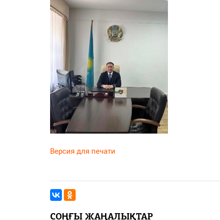
PDF
«Жайық үні» — 33 жыл
Каталог
Қазақ тілі
Версия для печати
СОҢҒЫ ЖАҢАЛЫҚТАР