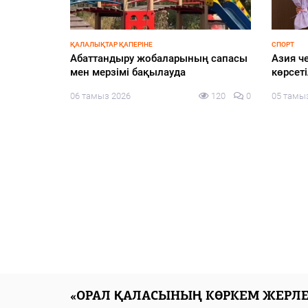
БЕЗ РУБРИКИ
ҚҰРЫЛТАЙ
еңбек –
Шыңғырлау ауданында мемлекеттік
«Сайла
иялық
қызметшілер арасында тимбилдинг
конфиг
іс-шарасы өтті
тақыры
Pikir.
130
0
05 тамыз 2026
131
0
алаңын
05 тамы
«ОРАЛ ҚАЛАСЫНЫҢ КӨРКЕМ ЖЕРЛЕ