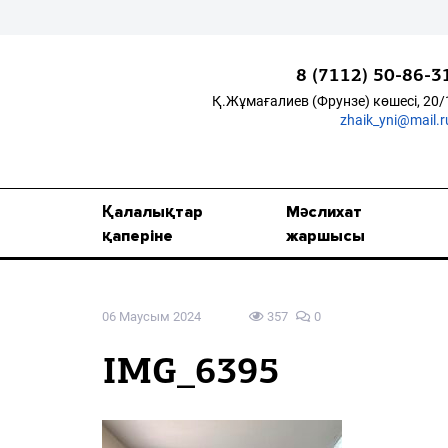
8 (7112) 50-86-3
Қ.Жұмағалиев (Фрунзе) көшесі, 20/
zhaik_yni@mail.r
Қалалықтар қаперіне
Мәслихат жаршысы
Қалалықтар
Мәслихат
Қоғам
қаперіне
жаршысы
Өзек
06 Маусым 2024
357
0
Дені сау ұлт
Спорт
IMG_6395
Жалын