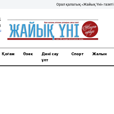
Орал қалалық «Жайық Үні» газеті – ж
1
1
u
Қоғам
Өзек
Дені сау
Спорт
Жалын
ұлт