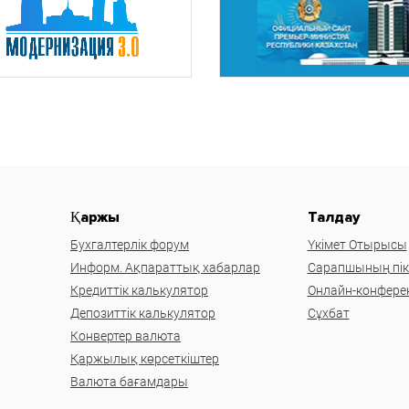
Қаржы
Талдау
Бухгалтерлік форум
Үкімет Отырысы
Информ. Ақпараттық хабарлар
Сарапшының пікі
Кредиттік калькулятор
Онлайн-конфере
Депозиттік калькулятор
Сұхбат
Конвертер валюта
Қаржылық көрсеткіштер
Валюта бағамдары