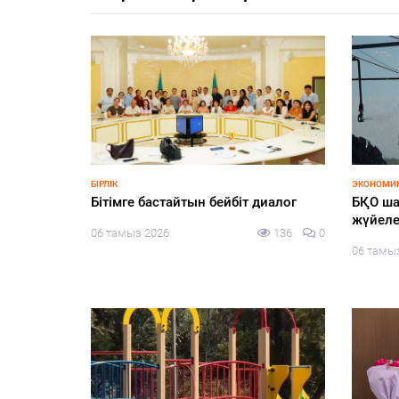
едицина:
қанында
 қандай?
129
0
ҒЫЛЫМ
ЗАҢ ЖӘНЕ
«АЭС: Инвестиция энергиясы»
Шағырл
адалды
05 тамыз 2026
135
0
таным 
05 тамы