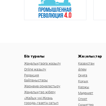
Біз туралы
Жаңалықтар
Жаңалықтарға жазылу
Казахстан
Online жазылу
Әлем
Редакция
Оқиға
байланыстары
Құқық
Жарнама орналастыру
Қаржы
Жаңалықтар жіберу
Мәдениет
«Жайық үні-Жизнь
Спорт
города» газетін сатып
Сюжеттер