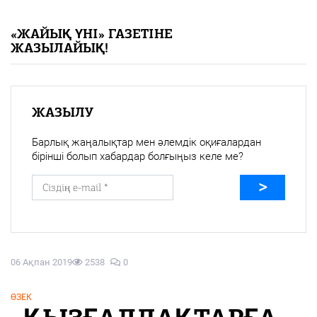
«Жайық үні» — 33 жыл
«ЖАЙЫҚ ҮНІ» ГАЗЕТІНЕ
ЖАЗЫЛАЙЫҚ!
Каталог
Қазақ тілі
ЖАЗЫЛУ
Барлық жаңалықтар мен әлемдік оқиғалардан
бірінші болып хабардар болғыңыз келе ме?
06 Ақпан 2019
2538
0
ӨЗЕК