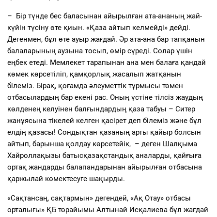
– Бір түнде бес баласынан айырылған ата-ананың жай-
күйін түсіну өте қиын. «Қаза айтып келмейді» дейді.
Дегенмен, бұл өте ауыр жағдай. Әр ата-ана бар тапқанын
балаларының аузына тосып, өмір сүреді. Солар үшін
еңбек етеді. Мемлекет тарапынан ана мен балаға қандай
көмек көрсетіліп, қамқорлық жасалып жатқанын
білеміз. Бірақ, қоғамда әлеуметтік тұрмысы төмен
отбасылардың бар екені рас. Оның үстіне тілсіз жаудың
көлденең келуінен балғындардың қаза табуы – Ситер
жанұясына тікелей келген қасірет деп білеміз және бұл
елдің қазасы! Сондықтан қазаның арты қайыр болсын
айтып, барынша қолдау көрсетейік, – деген Шалқыма
Хайроллақызы батысқазақстандық аналарды, қайғыға
ортақ жандарды балапандарынан айырылған отбасына
қаржылай көмектесуге шақырды.
«Сақтансаң, сақтармын» дегендей, «Ақ Отау» отбасы
орталығы» ҚБ төрайымы Алтынай Исқалиева бұл жағдай