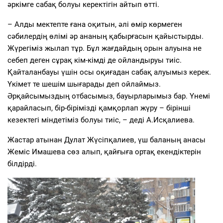
әркімге сабақ болуы керектігін айтып өтті.
– Алды мектепте ғана оқитын, әлі өмір көрмеген
сәбилердің өлімі әр ананың қабырғасын қайыстырды.
Жүрегіміз жылап тұр. Бұл жағдайдың орын алуына не
себеп деген сұрақ кім-кімді де ойландыруы тиіс.
Қайталанбауы үшін осы оқиғадан сабақ алуымыз керек.
Үкімет те шешім шығарады деп ойлаймыз.
Әрқайсымыздың отбасымыз, бауырларымыз бар. Үнемі
қарайласып, бір-бірімізді қамқорлап жүру – бірінші
кезектегі міндетіміз болуы тиіс, – деді А.Исқалиева.
Жастар атынан Дулат Жүсіпқалиев, үш баланың анасы
Жеміс Имашева сөз алып, қайғыға ортақ екендіктерін
білдірді.