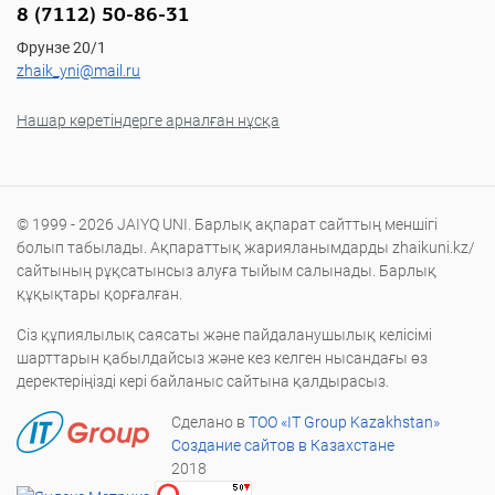
8 (7112) 50-86-31
Фрунзе 20/1
zhaik_yni@mail.ru
Нашар көретіндерге арналған нұсқа
© 1999 - 2026 JAIYQ UNI. Барлық ақпарат сайттың меншігі
болып табылады. Ақпараттық жарияланымдарды zhaikuni.kz/
сайтының рұқсатынсыз алуға тыйым салынады. Барлық
құқықтары қорғалған.
Сіз құпиялылық саясаты және пайдаланушылық келісімі
шарттарын қабылдайсыз және кез келген нысандағы өз
деректеріңізді кері байланыс сайтына қалдырасыз.
Сделано в
ТОО «IT Group Kazakhstan»
Создание сайтов в Казахстане
2018