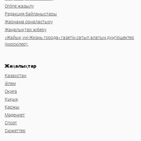
Online жазылу
Редакция байланыстары
Жарнама орналастыру
Жаңалықтар жіберу
«Жайық үні-Жизнь города» газетін сатып алатын дүңгіршектер
(киоскілер):
Жаңалықтар
Казахстан
Әлем
Оқиға
Құқық
Қаржы
Мәдениет
Спорт
Сюжеттер