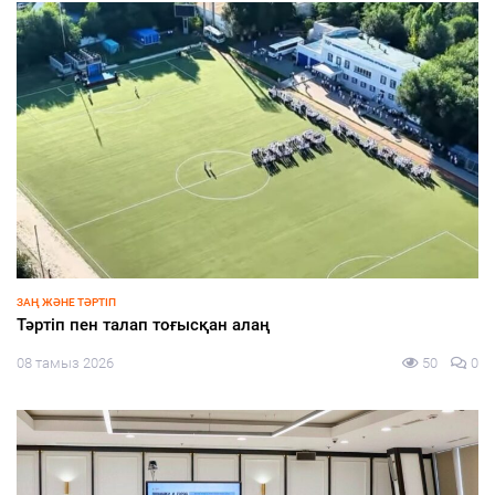
ЗАҢ ЖӘНЕ ТӘРТІП
Тәртіп пен талап тоғысқан алаң
08 тамыз 2026
50
0