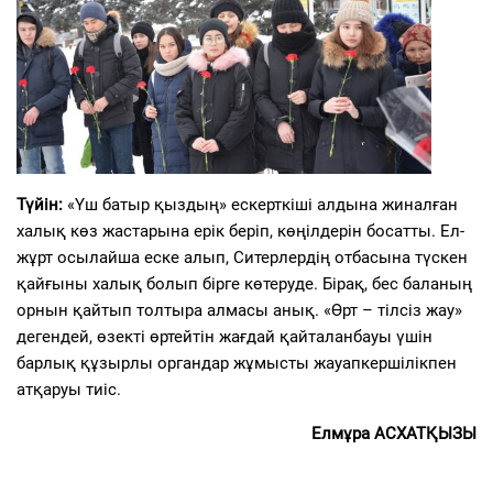
Түйін:
«Үш батыр қыздың» ескерткіші алдына жиналған
халық көз жастарына ерік беріп, көңілдерін босатты. Ел-
жұрт осылайша еске алып, Ситерлердің отбасына түскен
қайғыны халық болып бірге көтеруде. Бірақ, бес баланың
орнын қайтып толтыра алмасы анық. «Өрт – тілсіз жау»
дегендей, өзекті өртейтін жағдай қайталанбауы үшін
барлық құзырлы органдар жұмысты жауапкершілікпен
атқаруы тиіс.
Елмұра АСХАТҚЫЗЫ