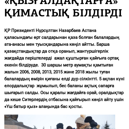
«ҚЫЗҒАЛДАҚТАРҒА»
ҚИМАСТЫҚ БІЛДІРДІ
ҚР Президенті Нұрсұлтан Назарбаев Астана
қаласындағы өрт салдарынан қаза болған балалардың
ата-анасы мен туысқандарына көңіл айтты. Барша
қазақстандықтар да
отқа оранып, жантүршігерлік
жағдайда періштелерді ажал құштырған қайғыға ортақ
екенін білдіруде. 30 шаршы метр аумақты қамтыған
жалын 2006, 2008, 2013, 2015 және 2018 жылы туған
балалардың өмірін қиғаны елді дүр сілкінтті. 5 ақпан күні
елордалықтар жұмылып, бес баланы ақтық сапарға
шығарып салды. Осы қаралы жағдайға орай, оралдықтар
да кеше Ситерлердің отбасына қайғырып көңіл айту үшін
«Үш батыр қыз» алаңында бас қосты.