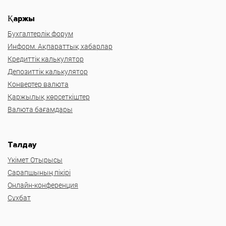
Қаржы
Бухгалтерлік форум
Информ. Ақпараттық хабарлар
Кредиттік калькулятор
Депозиттік калькулятор
Конвертер валюта
Қаржылық көрсеткіштер
Валюта бағамдары
Талдау
Үкімет Отырысы
Сарапшының пікірі
Онлайн-конференция
Сұхбат