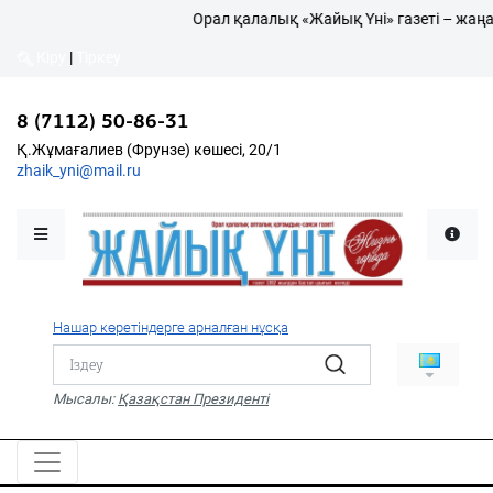
Орал қалалық «Жайық Үні» газеті – жаңал
Кіру
|
Тіркеу
Кіру
|
Тіркеу
8 (7112) 50-86-31
8 (7112) 50-86-31
Қалалықтар қаперіне
Қ.Жұмағалиев (Фрунзе)
Қ.Жұмағалиев (Фрунзе) көшесі, 20/1
көшесі, 20/1
zhaik_yni@mail.ru
zhaik_yni@mail.ru
Мәслихат жаршысы
Қоғам
Өзек
Нашар көретіндерге арналған нұсқа
Дені сау ұлт
Спорт
Мысалы:
Қазақстан Президенті
Жалын
PDF