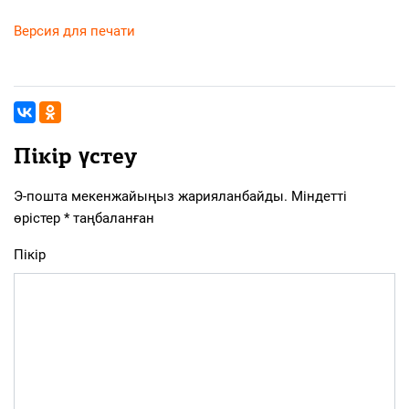
Версия для печати
Пікір үстеу
Э-пошта мекенжайыңыз жарияланбайды.
Міндетті
өрістер
*
таңбаланған
Пікір