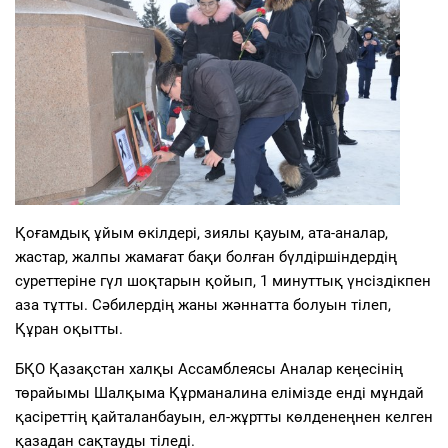
Қоғамдық ұйым өкілдері, зиялы қауым, ата-аналар,
жастар, жалпы жамағат бақи болған бүлдіршіндердің
суреттеріне гүл шоқтарын қойып, 1 минуттық үнсіздікпен
аза тұтты. Сәбилердің жаны жәннатта болуын тілеп,
Құран оқытты.
БҚО Қазақстан халқы Ассамблеясы Аналар кеңесінің
төрайымы Шалқыма Құрманалина елімізде енді мұндай
қасіреттің қайталанбауын, ел-жұртты көлденеңнен келген
қазадан сақтауды тіледі.