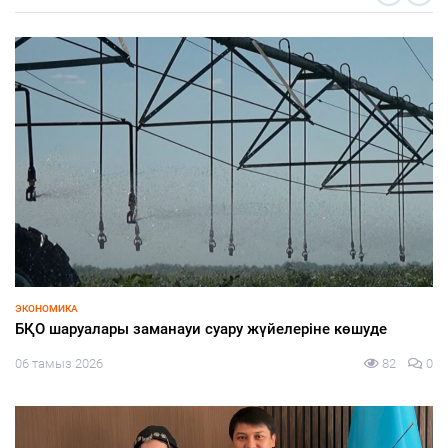
ҚҰРЫЛТАЙ-2026
Экология, өндіріс және медицина: партиялардың сайлау
науқанында көтерген басты тақырыбы қандай?
05 тамыз 2026
100
0