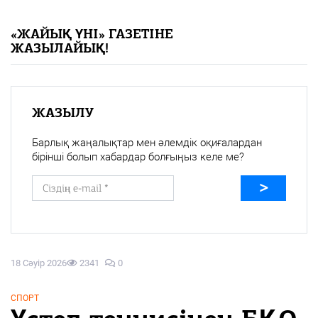
«Жайық үні» — 33 жыл
«ЖАЙЫҚ ҮНІ» ГАЗЕТІНЕ
ЖАЗЫЛАЙЫҚ!
Каталог
Қазақ тілі
ЖАЗЫЛУ
Барлық жаңалықтар мен әлемдік оқиғалардан
бірінші болып хабардар болғыңыз келе ме?
18 Сәуір 2026
2341
0
СПОРТ