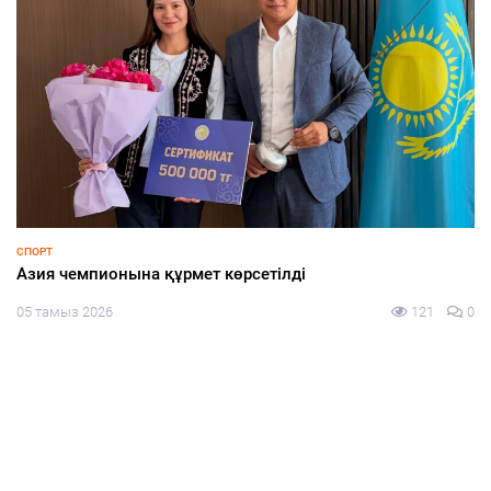
БЕЗ РУБРИКИ
Теректі ауданында «Адал еңбек – адал табыс» атты
экологиялық акция өтті
05 тамыз 2026
103
0