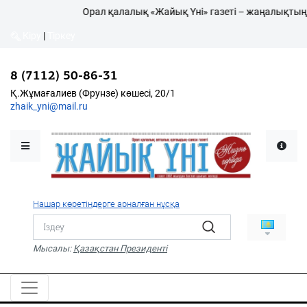
Орал қалалық «Жайық Үні» газеті – жаңалықтың ж
Кіру
|
Тіркеу
Кіру
|
Тіркеу
8 (7112) 50-86-31
8 (7112) 50-86-31
Қалалықтар қаперіне
Қ.Жұмағалиев (Фрунзе)
Қ.Жұмағалиев (Фрунзе) көшесі, 20/1
көшесі, 20/1
zhaik_yni@mail.ru
zhaik_yni@mail.ru
Мәслихат жаршысы
Қоғам
Өзек
Нашар көретіндерге арналған нұсқа
Дені сау ұлт
Спорт
Мысалы:
Қазақстан Президенті
Жалын
PDF