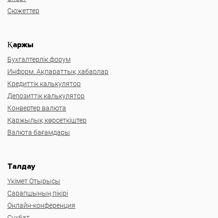
Сюжеттер
Қаржы
Бухгалтерлік форум
Информ. Ақпараттық хабарлар
Кредиттік калькулятор
Депозиттік калькулятор
Конвертер валюта
Қаржылық көрсеткіштер
Валюта бағамдары
Талдау
Үкімет Отырысы
Сарапшының пікірі
Онлайн-конференция
Сұхбат