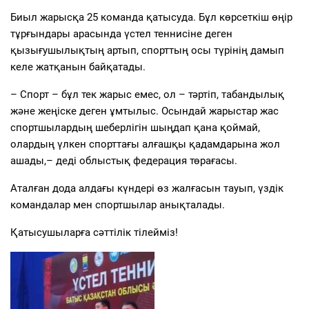
Биыл жарысқа 25 команда қатысуда. Бұл көрсеткіш өңір
тұрғындары арасында үстел теннисіне деген
қызығушылықтың артып, спорттың осы түрінің дамып
келе жатқанын байқатады.
– Спорт – бұл тек жарыс емес, ол – тәртіп, табандылық
және жеңіске деген ұмтылыс. Осындай жарыстар жас
спортшылардың шеберлігін шыңдап қана қоймай,
олардың үлкен спорттағы алғашқы қадамдарына жол
ашады,– деді облыстық федерация төрағасы.
Аталған дода алдағы күндері өз жалғасын тауып, үздік
командалар мен спортшылар анықталады.
Қатысушыларға сәттілік тілейміз!