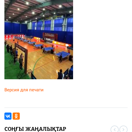
Версия для печати
СОҢҒЫ ЖАҢАЛЫҚТАР