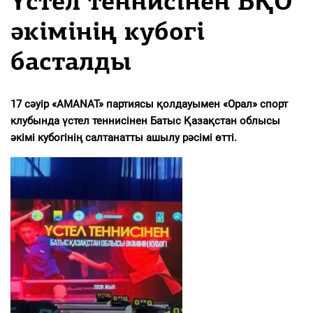
Үстел теннисінен БҚО
әкімінің кубогі
басталды
17 сәуір «AMANAT» партиясы қолдауымен «Орал» спорт
клубында үстел теннисінен Батыс Қазақстан облысы
әкімі кубогінің салтанатты ашылу рәсімі өтті.