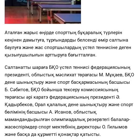
Аталған жарыс өңірде спорттың бұқаралық түрлерін
кеңінен дамытуға, тұрғындарды белсенді өмір салтына
баулуға және жас спортшылардың үстел теннисіне деген
қызығушылығын арттыруға бағытталған.
Салтанатты шараға БҚО үстел теннисі федерациясының
президенті, облыстық мәслихат төрағасы М. Мұқаев, БҚО
дене шынықтыру және спорт басқармасының басшысы
Б. Сәбитов, БҚО бойынша тексеру комиссиясының
төрағасы әрі каратэ федерациясының президенті Ә.
Қадырбеков, Орал қалалық дене шынықтыру және спорт
бөлімінің басшысы А. Исанов, облыстық
мамандандырылған олимпиадалық резервтегі балалар-
жасөспірімдер спорт мектебінің директоры О. Гилымов
және басқа да құрметті қонақтар қатысты.