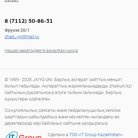
8 (7112) 50-86-31
Фрунзе 20/1
zhaik_yni@mail.ru
Нашар көретіндерге арналған нұсқа
© 1999 - 2026 JAIYQ UNI. Барлық ақпарат сайттың меншігі
болып табылады. Ақпараттық жарияланымдарды zhaikuni.kz/
сайтының рұқсатынсыз алуға тыйым салынады. Барлық
құқықтары қорғалған.
Сіз құпиялылық саясаты және пайдаланушылық келісімі
шарттарын қабылдайсыз және кез келген нысандағы өз
деректеріңізді кері байланыс сайтына қалдырасыз.
Сделано в
ТОО «IT Group Kazakhstan»