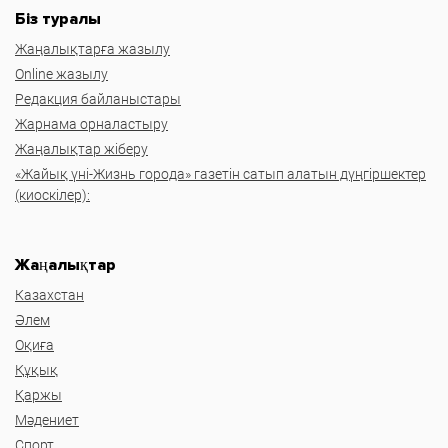
Біз туралы
Жаңалықтарға жазылу
Online жазылу
Редакция байланыстары
Жарнама орналастыру
Жаңалықтар жіберу
«Жайық үні-Жизнь города» газетін сатып алатын дүңгіршектер
(киоскілер):
Жаңалықтар
Казахстан
Әлем
Оқиға
Құқық
Қаржы
Мәдениет
Спорт