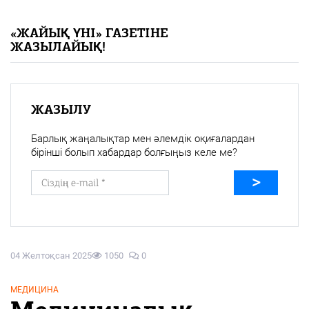
«Жайық үні» — 33 жыл
«ЖАЙЫҚ ҮНІ» ГАЗЕТІНЕ
ЖАЗЫЛАЙЫҚ!
Каталог
Қазақ тілі
ЖАЗЫЛУ
Барлық жаңалықтар мен әлемдік оқиғалардан
бірінші болып хабардар болғыңыз келе ме?
04 Желтоқсан 2025
1050
0
МЕДИЦИНА