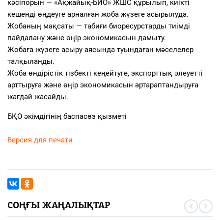
кәсіпорын — «Ақжайық-БИО» ЖШС құрылып, киікті
кешенді өңдеуге арналған жоба жүзеге асырылуда.
Жобаның мақсаты — табиғи биоресурстарды тиімді
пайдалану және өңір экономикасын дамыту.
Жобаға жүзеге асыру аясында туындаған мәселелер
талқыланды.
Жоба өндірістік тізбекті кеңейтуге, экспорттық әлеуетті
арттыруға және өңір экономикасын әртараптандыруға
жағдай жасайды.
БҚО әкімдігінің баспасөз қызметі
Версия для печати
СОҢҒЫ ЖАҢАЛЫҚТАР