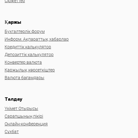
Сюжеттер
Қаржы
Бухгалтерлік форум
Информ. Ақпараттық хабарлар
Кредиттік калькулятор
Депозиттік калькулятор
Конвертер валюта
Қаржылық көрсеткіштер
Валюта бағамдары
Талдау
Үкімет Отырысы
Сарапшының пікірі
Онлайн-конференция
Сұхбат