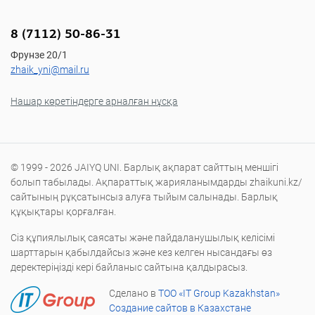
8 (7112) 50-86-31
Фрунзе 20/1
zhaik_yni@mail.ru
Нашар көретіндерге арналған нұсқа
© 1999 - 2026 JAIYQ UNI. Барлық ақпарат сайттың меншігі
болып табылады. Ақпараттық жарияланымдарды zhaikuni.kz/
сайтының рұқсатынсыз алуға тыйым салынады. Барлық
құқықтары қорғалған.
Сіз құпиялылық саясаты және пайдаланушылық келісімі
шарттарын қабылдайсыз және кез келген нысандағы өз
деректеріңізді кері байланыс сайтына қалдырасыз.
Сделано в
ТОО «IT Group Kazakhstan»
Создание сайтов в Казахстане