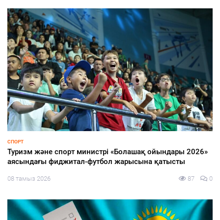
ҚҰРЫЛТАЙ-2026
Құрылтай және кәсіпкерлік: ертеңге бастар талғам
08 тамыз 2026
80
0