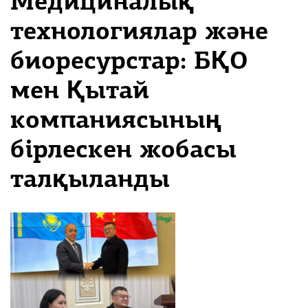
Медициналық
технологиялар және
биоресурстар: БҚО
мен Қытай
компаниясының
бірлескен жобасы
талқыланды