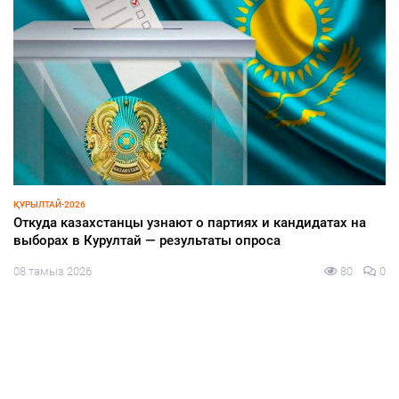
ЗАҢ ЖӘНЕ ТӘРТІП
Тазалықтан тәртіп басталады
08 тамыз 2026
80
0