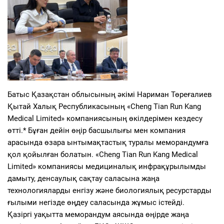
Батыс Қазақстан облысының әкімі Нариман Төреғалиев
Қытай Халық Республикасының «Cheng Tian Run Kang
Medical Limited» компаниясының өкілдерімен кездесу
өтті.* Бұған дейін өңір басшылығы мен компания
арасында өзара ынтымақтастық туралы меморандумға
қол қойылған болатын. «Cheng Tian Run Kang Medical
Limited» компаниясы медициналық инфрақұрылымды
дамыту, денсаулық сақтау саласына жаңа
технологияларды енгізу және биологиялық ресурстарды
ғылыми негізде өңдеу саласында жұмыс істейді.
Қазіргі уақытта меморандум аясында өңірде жаңа