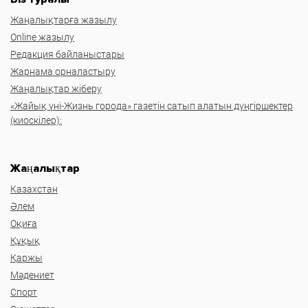
Жаңалықтарға жазылу
Online жазылу
Редакция байланыстары
Жарнама орналастыру
Жаңалықтар жіберу
«Жайық үні-Жизнь города» газетін сатып алатын дүңгіршектер
(киоскілер):
Жаңалықтар
Казахстан
Әлем
Оқиға
Құқық
Қаржы
Мәдениет
Спорт