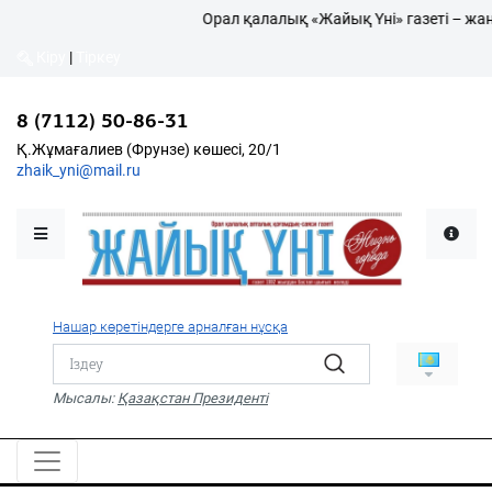
Орал қалалық «Жайық Үні» газеті – жаң
Кіру
|
Тіркеу
Кіру
|
Тіркеу
8 (7112) 50-86-31
8 (7112) 50-86-31
Қалалықтар қаперіне
Қ.Жұмағалиев (Фрунзе)
Қ.Жұмағалиев (Фрунзе) көшесі, 20/1
көшесі, 20/1
zhaik_yni@mail.ru
zhaik_yni@mail.ru
Мәслихат жаршысы
Қоғам
Өзек
Нашар көретіндерге арналған нұсқа
Дені сау ұлт
Спорт
Мысалы:
Қазақстан Президенті
Жалын
PDF