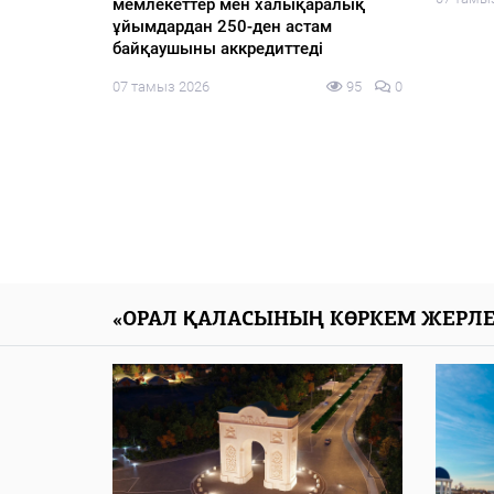
международных наблюдателей от
девяти иностранных государств и
четырех международных
организаций для наблюдения за
выборами депутатов Курултая
06 тамыз 2026
125
0
«ОРАЛ ҚАЛАСЫНЫҢ КӨРКЕМ ЖЕРЛЕ