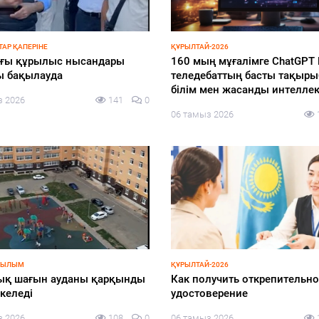
ЭКОНОМИКА
 бастайтын бейбіт диалог
БҚО шаруалары заманауи су
жүйелеріне көшуде
з 2026
163
0
06 тамыз 2026
АР ҚАПЕРІНЕ
СПОРТ
ндыру жобаларының сапасы
Азия чемпионына құрмет
рзімі бақылауда
көрсетілді
з 2026
143
0
05 тамыз 2026