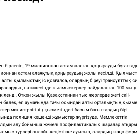
бірлесіп, 19 миллионнан астам жалған қоңырауды бұғаттад
иллионнан астам алаяқтық қоңыраудың жолы кесілді. Қылмыс
 алты қылмыстық іс қозғалса, олардың біреуі трансұлттық с
аралардың нәтижесінде қылмыскерлер пайдаланған 100 мың
кіленді. Өткен жылы Қазақстаннан тыс жерлерде жеті call-
н бөлек, ел аумағында тағы осындай алты орталықтың қызме
тер министрлігінің қызметіндегі басым бағыттардың бірі.
тында полиция кешенді жұмыстар жүргізуде. Мемлекеттік
алдын алу бойынша жүйелі профилактикалық шаралар атқары
ылмыс түрлері онлайн-кеңістікке ауысып, олардың жаңа фор