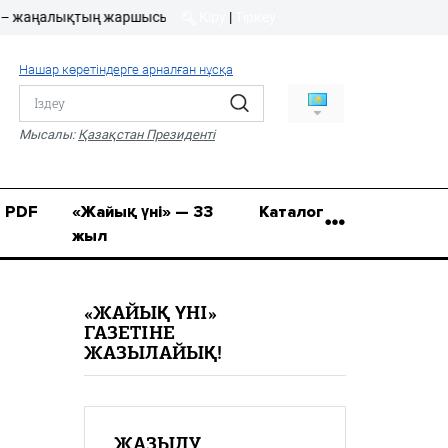
ңалықтың жаршысы!
Кіру
|
Тіркеу
Кіру
|
Тіркеу
Нашар көретіндерге арналған нұсқа
8 (7112) 50-86-31
Қ.Жұмағалиев (Фрунзе)
Мысалы:
Қазақстан Президенті
көшесі, 20/1
zhaik_yni@mail.ru
PDF
«Жайық үні» — 33
Каталог
жыл
«ЖАЙЫҚ ҮНІ»
ГАЗЕТІНЕ
ЖАЗЫЛАЙЫҚ!
ЖАЗЫЛУ