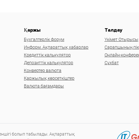
Қаржы
Талдау
Бухгалтерлік форум
Үкімет Отырысы
Информ. Ақпараттық хабарлар
Сарапшының пікі
Кредиттік калькулятор
Онлайн-конфере
Депозиттік калькулятор
Сұхбат
Конвертер валюта
Қаржылық көрсеткіштер
Валюта бағамдары
меншігі болып табылады. Ақпараттық