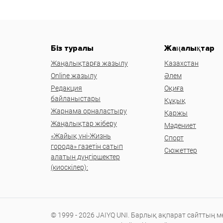
Біз туралы
Жаңалықтар
Жаңалықтарға жазылу
Казахстан
Online жазылу
Әлем
Редакция
Оқиға
байланыстары
Құқық
Жарнама орналастыру
Қаржы
Жаңалықтар жіберу
Мәдениет
«Жайық үні-Жизнь
Спорт
города» газетін сатып
Сюжеттер
алатын дүңгіршектер
(киоскілер):
© 1999 - 2026 JAIYQ UNI. Барлық ақпарат сайттың 