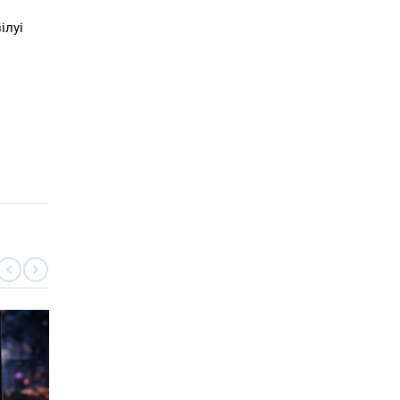
ілуі
ҚҰРЫЛТАЙ-2026
Экология, өндіріс және медицина:
партиялардың сайлау науқанында
көтерген басты тақырыбы қандай?