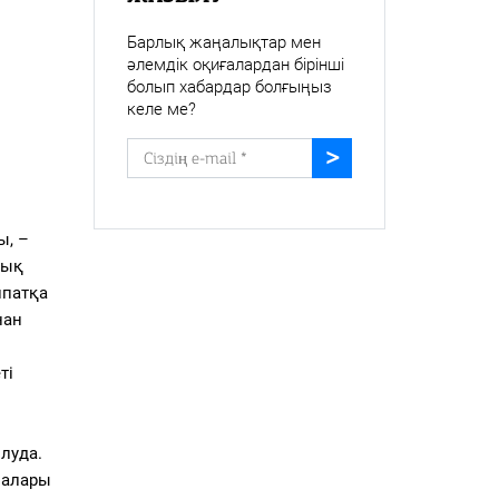
Барлық жаңалықтар мен
әлемдік оқиғалардан бірінші
болып хабардар болғыңыз
келе ме?
ы, –
тық
ипатқа
нан
ті
луда.
малары