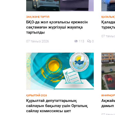
ӨҢІР ЖАҢАЛЫҚТАРЫ
БІРЛІК
T Edu:
Әдеп жөніндегі кеңесте білім беру
Бітімге
ырыбы –
саласындағы сыбайлас жемқорлық
06 тамы
лект
тәуекелдері қаралды
156
0
06 тамыз 2026
181
0
ҚҰРЫЛТАЙ-2026
ҚАЛАЛЫҚТ
ьное
Центральная избирательная
Абатта
комиссия Казахстана
мен ме
аккредитовала еще 155
124
0
06 тамы