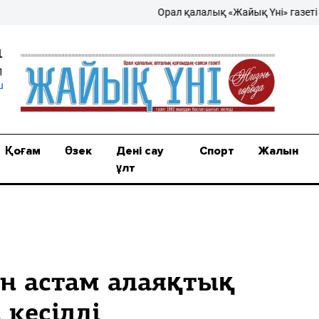
Орал қалалық «Жайық Үні» газеті – жа
1
1
u
Қоғам
Өзек
Дені сау
Спорт
Жалын
ұлт
ан астам алаяқтық
кесілді