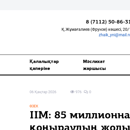
8 (7112) 50-86-3
Қ.Жұмағалиев (Фрунзе) көшесі, 20/
zhaik_yni@mail.r
Қалалықтар қаперіне
Мәслихат жаршысы
Қалалықтар
Мәслихат
Қоғам
қаперіне
жаршысы
Өзек
06 Қаңтар 2026
976
0
Дені сау ұлт
Спорт
ӨЗЕК
ІІМ: 85 миллионн
Жалын
қоңыраудың жолы 