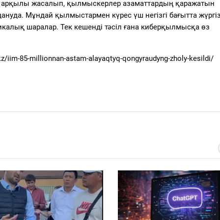
ісі арқылы жасалып, қылмыскерлер азаматтардың қаражатын
нуда. Мұндай қылмыстармен күрес үш негізгі бағытта жүргіз
икалық шаралар. Тек кешенді тәсіл ғана киберқылмысқа өз
kz/iim-85-millionnan-astam-alayaqtyq-qongyraudyng-zholy-kesildi/