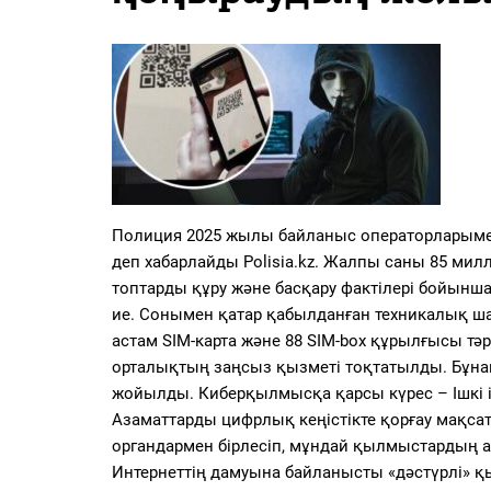
PDF
«Жайық үні» — 33 жыл
Каталог
Қазақ тілі
Полиция 2025 жылы байланыс операторларымен 
деп хабарлайды Polisia.kz. Жалпы саны 85 м
топтарды құру және басқару фактілері бойынша
ие. Сонымен қатар қабылданған техникалық ш
астам SIM-карта және 88 SIM-box құрылғысы тәр
орталықтың заңсыз қызметі тоқтатылды. Бұна
жойылды. Киберқылмысқа қарсы күрес – Ішкі іс
Азаматтарды цифрлық кеңістікте қорғау мақса
органдармен бірлесіп, мұндай қылмыстардың 
Интернеттің дамуына байланысты «дәстүрлі» қ