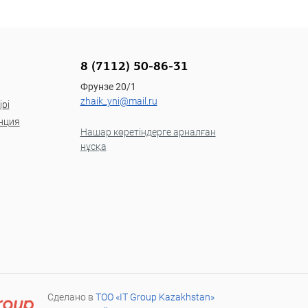
8 (7112) 50-86-31
Фрунзе 20/1
zhaik_yni@mail.ru
рі
нция
Нашар көретіндерге арналған
нұсқа
Сделано в
ТОО «IT Group Kazakhstan»