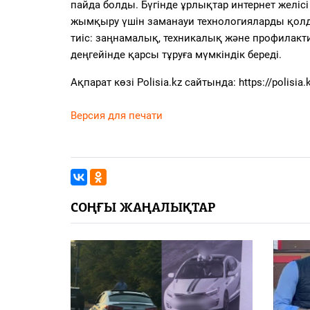
пайда болды. Бүгінде ұрлықтар интернет жел
жымқыру үшін заманауи технологияларды қолда
тиіс: заңнамалық, техникалық және профилакт
деңгейінде қарсы тұруға мүмкіндік береді.
Ақпарат көзі Polisia.kz сайтында: https://polisia.
Версия для печати
СОҢҒЫ ЖАҢАЛЫҚТАР