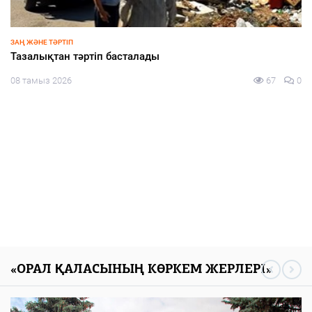
ЗАҢ ЖӘНЕ ТӘРТІП
Тәртіп пен талап тоғысқан алаң
08 тамыз 2026
70
0
«ОРАЛ ҚАЛАСЫНЫҢ КӨРКЕМ ЖЕРЛЕРІ»