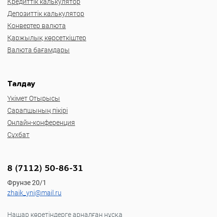
Кредиттік калькулятор
Депозиттік калькулятор
Конвертер валюта
Қаржылық көрсеткіштер
Валюта бағамдары
Талдау
Үкімет Отырысы
Сарапшының пікірі
Онлайн-конференция
Сұхбат
8 (7112) 50-86-31
Фрунзе 20/1
zhaik_yni@mail.ru
Нашар көретіндерге арналған нұсқа