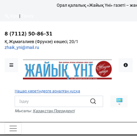
Орал қалалық «Жайық Үні» газеті – жаң
Кіру
|
Тіркеу
Кіру
|
Тіркеу
8 (7112) 50-86-31
8 (7112) 50-86-31
Қалалықтар қаперіне
Қ.Жұмағалиев (Фрунзе)
Қ.Жұмағалиев (Фрунзе) көшесі, 20/1
көшесі, 20/1
zhaik_yni@mail.ru
zhaik_yni@mail.ru
Мәслихат жаршысы
Қоғам
Өзек
Нашар көретіндерге арналған нұсқа
Дені сау ұлт
Спорт
Мысалы:
Қазақстан Президенті
Жалын
PDF