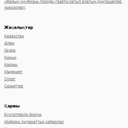
«Жайық үні-Жизнь города» газетін сатып алатын дүңгіршектер
(киоскілер):
Жаңалықтар
Казахстан
Әлем
Оқиға
Құқық
Қаржы
Мәдениет
Спорт
Сюжеттер
Қаржы
Бухгалтерлік форум
Информ. Ақпараттық хабарлар