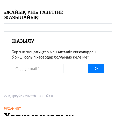
«Жайық үні» — 33 жыл
«ЖАЙЫҚ ҮНІ» ГАЗЕТІНЕ
ЖАЗЫЛАЙЫҚ!
Каталог
Қазақ тілі
ЖАЗЫЛУ
Барлық жаңалықтар мен әлемдік оқиғалардан
бірінші болып хабардар болғыңыз келе ме?
27 Қыркүйек 2025
1398
0
РУХАНИЯТ