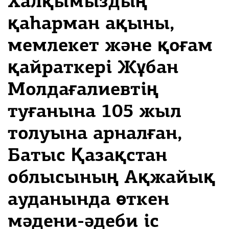
Халқымыздың
қаhарман ақыны,
мемлекет және қоғам
қайраткері Жұбан
Молдағалиевтің
туғанына 105 жыл
толуына арналған,
Батыс Қазақстан
облысының Ақжайық
ауданында өткен
мәдени-әдеби іс