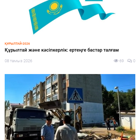
ЭКОНОМИКА
Жеңілдетілген несиеге жол ашылды
08 тамыз 2026
70
0