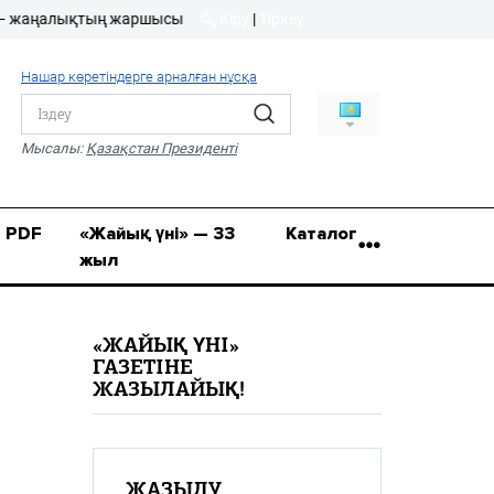
алықтың жаршысы!
Кіру
|
Тіркеу
Кіру
|
Тіркеу
Нашар көретіндерге арналған нұсқа
8 (7112) 50-86-31
Қ.Жұмағалиев (Фрунзе)
Мысалы:
Қазақстан Президенті
көшесі, 20/1
zhaik_yni@mail.ru
PDF
«Жайық үні» — 33
Каталог
жыл
«ЖАЙЫҚ ҮНІ»
ГАЗЕТІНЕ
ЖАЗЫЛАЙЫҚ!
ЖАЗЫЛУ