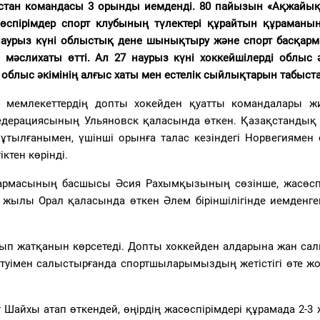
стан командасы 3 орынды иемденді. 80 пайызын «Ақжайық
спірімдер спорт клубының түлектері құрайтын құраманың
 наурыз күні облыстық дене шынықтыру және спорт басқар
мәслихаты өтті. Ал 27 наурыз күні хоккейшілерді облыс ә
облыс әкімінің алғыс хаты мен естелік сыйлықтарын табыст
 мемлекеттердің допты хокейден қуатты командалары ж
едерациясының Ульяновск қаласында өткен. Қазақстандық
ұтылғанымен, үшінші орынға талас кезіндегі Норвегиямен
ктен көрінді.
армасының басшысы Әсия Рахымқызының сөзінше, жасөсп
жылы Орал қаласында өткен Әлем біріншілігінде иемденге
амып жатқанын көрсетеді. Допты хоккейден алдарына жан са
етуімен салыстырғанда спортшыларымыздың жетістігі өте жо
Шайхы атап өткендей, өңірдің жасөспірімдері құрамада 2-3