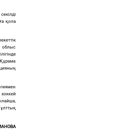
секілді
ға қола
екеттік
 облыс
лігінде
 Құрама
ецияның
огиямен
 хоккей
ылайша,
 ұлттық
МАНОВА