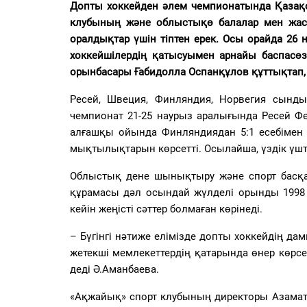
PDF
Допты хоккейден
ә
лем чемпионатында
Қазақ
клубының және облыстықө балалар мен жасө
«Жайық үні» — 33 жыл
оралдықтар үшін тіптен ерек. Осы орайда 26
хоккейшілердің қатысуымен арнайы баспасөз 
Каталог
орынбасары Ғабидолла Оспанқұлов құттықтап, 
Қазақ тілі
Ресей, Швеция, Финляндия, Норвегия сынды
чемпионат 21-25 наурыз аралығында Ресей Ф
алғашқы ойында Финляндиядан 5:1 есебімен 
мықтылықтарын көрсетті. Осылайша, үздік үшті
Облыстық дене шынықтыру және спорт басқ
құрамасы дәл осындай жүлделі орынды 1998 
кейін жеңісті сәттер болмаған көрінеді.
–
Бүгінгі нәтиже елімізде допты хоккейдің д
жетекші мемлекеттердің қатарында өнер көрс
деді Ә.Аманбаева.
«Ақжайық» спорт клубының директоры Азамат 