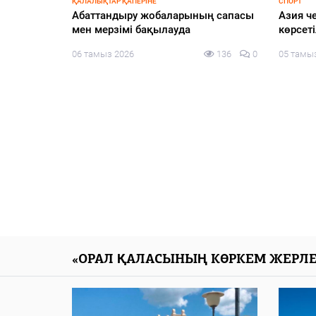
ҚАЛАЛЫҚТАР ҚАПЕРІНЕ
СПОРТ
ая
Абаттандыру жобаларының сапасы
Азия ч
мен мерзімі бақылауда
көрсеті
06 тамыз 2026
136
0
05 тамы
елей от
арств и
ния за
лтая
116
0
«ОРАЛ ҚАЛАСЫНЫҢ КӨРКЕМ ЖЕРЛЕ