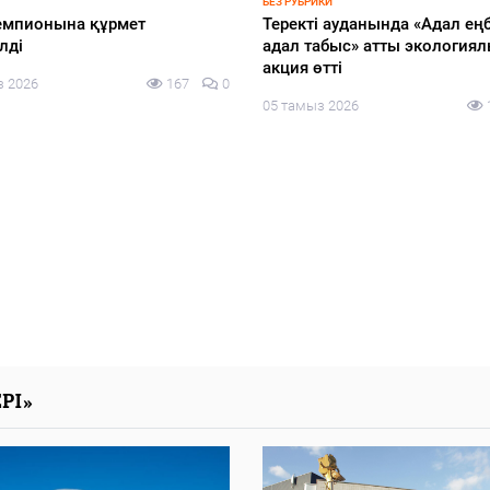
БЕЗ РУБРИКИ
емпионына құрмет
Теректі ауданында «Адал ең
лді
адал табыс» атты экология
акция өтті
з 2026
167
0
05 тамыз 2026
РІ»