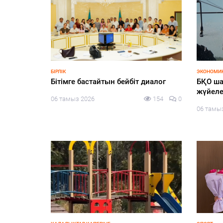
БІРЛІК
ЭКОНОМИ
лім беру
Бітімге бастайтын бейбіт диалог
БҚО ша
жемқорлық
жүйеле
06 тамыз 2026
154
0
06 тамы
170
0