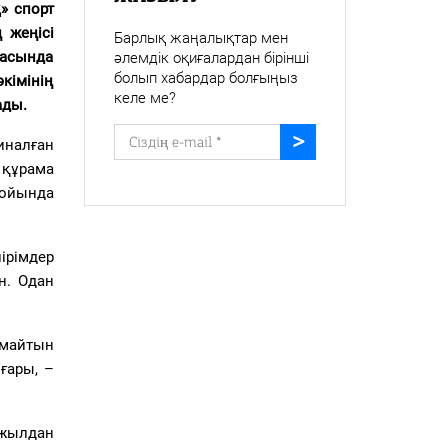
» спорт
 жеңісі
Барлық жаңалықтар мен
масында
әлемдік оқиғалардан бірінші
болып хабардар болғыңыз
кімінің
келе ме?
ады.
иналған
 құрама
 ойында
ірімдер
н. Одан
лмайтын
ғары, –
 жылдан