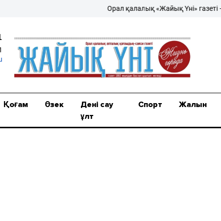
Орал қалалық «Жайық Үні» газеті – жаң
1
1
u
Қоғам
Өзек
Дені сау
Спорт
Жалын
ұлт