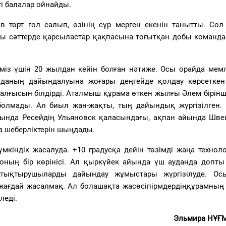
гі балалар ойнайды.
 төрт гол салып, өзінің сұр мерген екенін танытты. Сол 
ы сәттерде қарсыластар қақпасына тоғытқан добы команда
іміз үшін 20 жылдан кейін болған нәтиже. Осы орайда мемл
даның дайындалуына жоғары деңгейде қолдау көрсеткен
лғысын білдірді. Аталмыш құрама өткен жылғы Әлем бірінші
 болмады. Ал биыл жан-жақты, тың дайындық жүргізілген.
айында Ресейдің Ульяновск қаласындағы, ақпан айында Шв
 шеберліктерін шыңдады.
мкіндік жасалуда. +10 градусқа дейін төзімді жаңа технол
ның бір көрінісі. Ал қыркүйек айында үш ауданда допты
ттықтырушыларды дайындау жұмыстары жүргізілуде. Ос
е жағдай жасалмақ. Ал болашақта жасөсіпірмдердіңқұрамның
леді.
Эльмира НҰҒ