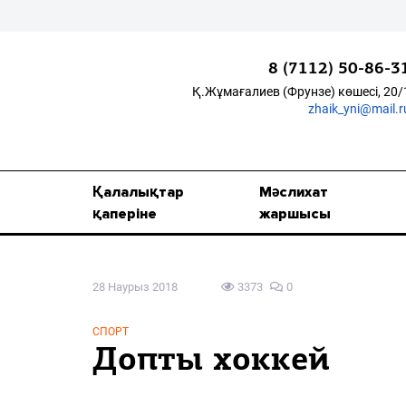
8 (7112) 50-86-3
Қ.Жұмағалиев (Фрунзе) көшесі, 20/
zhaik_yni@mail.r
Қалалықтар қаперіне
Мәслихат жаршысы
Қалалықтар
Мәслихат
Қоғам
қаперіне
жаршысы
Өзек
28 Наурыз 2018
3373
0
Дені сау ұлт
Спорт
СПОРТ
Допты хоккей
Жалын