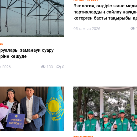
Экология, өндіріс және мед
партиялардың сайлау науқа
көтерген басты тақырыбы қ
05 тамыз 2026
КА
руалары заманауи суару
ріне көшуде
з 2026
130
0