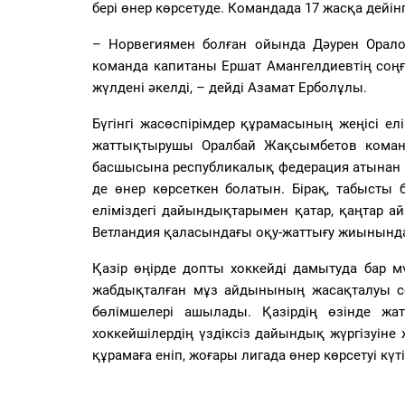
бері өнер көрсетуде. Командада 17 жасқа дейін
–
Норвегиямен болған ойында Дәурен Оралов
команда капитаны Ершат Амангелдиевтің соңғ
жүлдені әкелді, – дейді Азамат Ерболұлы.
Бүгінгі жасөспірімдер құрамасының жеңісі ел
жаттықтырушы Оралбай Жақсымбетов коман
басшысына республикалық федерация атынан а
де өнер көрсеткен болатын. Бірақ, табысты
еліміздегі дайындықтарымен қатар, қаңтар 
Ветландия қаласындағы оқу-жаттығу жиынында
Қазір өңірде допты хоккейді дамытуда бар мү
жабдықталған мұз айдынының жасақталуы со
бөлімшелері ашылады. Қазірдің өзінде жа
хоккейшілердің үздіксіз дайындық жүргізуін
құрамаға еніп, жоғары лигада өнер көрсетуі күті