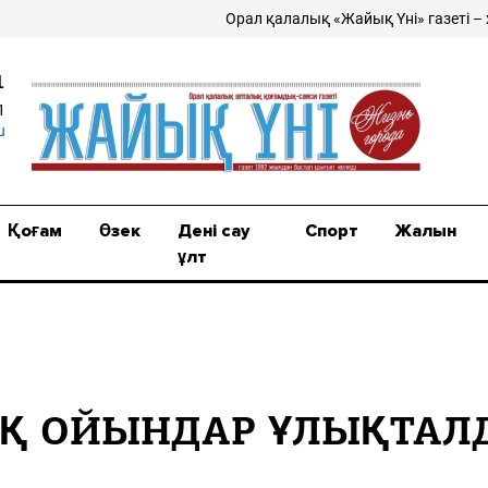
Орал қалалық «Жайық Үні» газеті – жаңа
1
1
u
Қоғам
Өзек
Дені сау
Спорт
Жалын
ұлт
ЫҚ ОЙЫНДАР ҰЛЫҚТАЛ