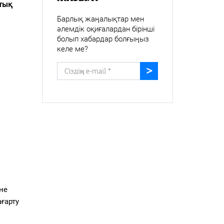
ттық
Барлық жаңалықтар мен
әлемдік оқиғалардан бірінші
болып хабардар болғыңыз
келе ме?
не
ғарту