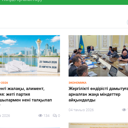
-2026
ЭКОНОМИКА
енгі жалақы, алимент,
Жергілікті өндірісті дамытуғ
я: жеті партия
арналған жаңа міндеттер
шылармен нені талқылап
айқындалды
?
04 тамыз 2026
з 2026
134
0