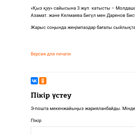
«Қыз қуу» сайысына 3 жұп катысты – Молдашо
Азамат. және Келмаева Бигүл мен Даренов Бис
Жарыс соңында жеңімпаздар бағалы сыйлықт
Версия для печати
Пікір үстеу
Э-пошта мекенжайыңыз жарияланбайды.
Мінде
Пікір