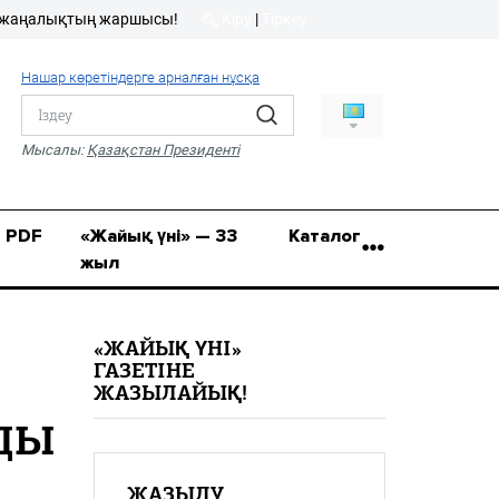
лықтың жаршысы!
Кіру
|
Тіркеу
Кіру
|
Тіркеу
Нашар көретіндерге арналған нұсқа
8 (7112) 50-86-31
Қ.Жұмағалиев (Фрунзе)
Мысалы:
Қазақстан Президенті
көшесі, 20/1
zhaik_yni@mail.ru
PDF
«Жайық үні» — 33
Каталог
жыл
«ЖАЙЫҚ ҮНІ»
ГАЗЕТІНЕ
ЖАЗЫЛАЙЫҚ!
ДЫ
ЖАЗЫЛУ