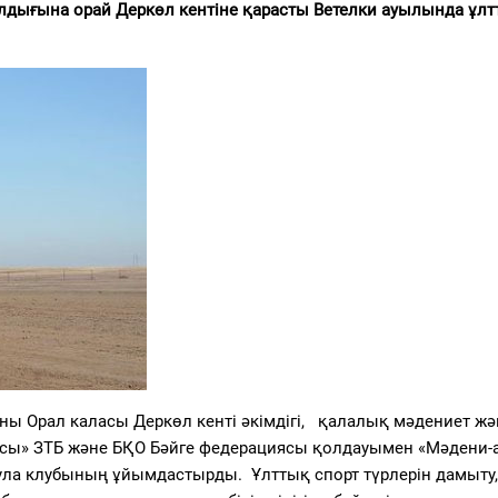
ылдығына орай Деркөл кентіне қарасты Ветелки ауылында ұл
ы Орал каласы Деркөл кенті әкімдігі, қалалық мәдениет жә
янсы» ЗТБ және БҚО Бәйге федерациясы қолдауымен «Мәдени-а
ула клубының ұйымдастырды. Ұлттық спорт түрлерін дамыту,