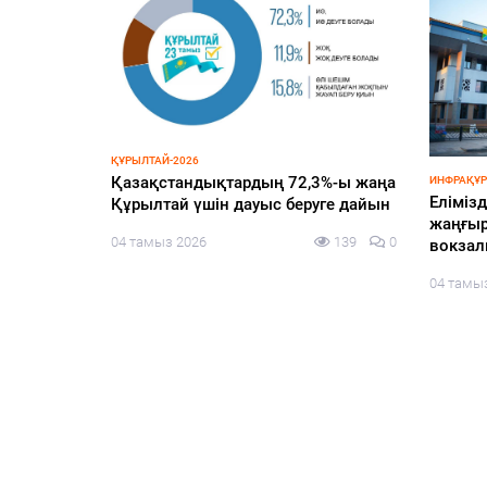
ҚҰРЫЛТАЙ-2026
уплений
Қазақстандықтардың 72,3%-ы жаңа
ИНФРАҚҰ
Елімізд
х
Құрылтай үшін дауыс беруге дайын
жаңғыр
04 тамыз 2026
139
0
вокза
113
0
04 тамы