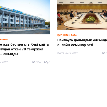
ҚҰРЫЛТАЙ-2026
Cайлауға дайындық аясынд
РЫЛЫМ
е жаз басталғалы бері қайта
онлайн-семинар өтті
тудан өткен 70 теміржол
04 тамыз 2026
лы ашылды
з 2026
157
0