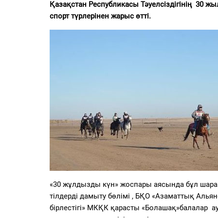
PDF
Қазақстан Республикасы Тәуелсіздігінің 30 ж
спорт түрлерінен жарыс өтті.
«Жайық үні» — 33 жыл
Каталог
Қазақ тілі
«30 жұлдызды күн» жоспары аясында бұл шаран
тілдерді дамыту бөлімі , БҚО «Азаматтық Аль
бірлестігі» МКҚК қарасты «Болашақ»балалар а