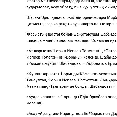
жастар мен жасөспірімдерді ұлттық спортқа тәр
аударыспақ, асау үйрету, қыз куу ұлттық ойын
Шараға Орал қаласы әкімінің орынбасары Мир
қатысып, жарысқа қатысушыларға алғыстарын б
Жарыстың шарты бойынша қатысушы шабандозд
шақырымнан 6 айналым жасады. Сонымен қатар 
«Ат жарыста» 1 орын Испаев Төлегеннің «Патр
Испаев Төлегеннің «Бораны» иеленді. Шабандо
«Рыжий» жүйрігі. Шабандозы – Ақболатов Ерма
«Құнан жарыста» 1 орынды Камешов Асхаттың 
Хансұлтан, 2 орын Испаев Рафхаттың «Сұңқар
Азаматтың «Тұлпары» ие болды. Шабандозы – 
«Аударыспақтан» 1 орынды Еділ Оразбаев алс
иеленді.
«Асау үйретуден» Карипуллов Бейбарыс пен Да