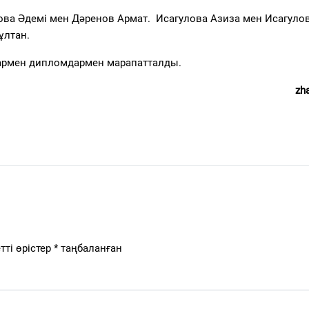
ва Әдемі мен Дәренов Армат. Исагулова Азиза мен Исагуло
ұлтан.
армен дипломдармен марапатталды.
zha
тті өрістер
*
таңбаланған