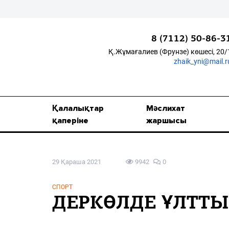
8 (7112) 50-86-3
Қ.Жұмағалиев (Фрунзе) көшесі, 20/
zhaik_yni@mail.r
Қалалықтар қаперіне
Мәслихат жаршысы
Қалалықтар
Мәслихат
Қоғам
қаперіне
жаршысы
Өзек
29 Қараша 2021
9942
0
Дені сау ұлт
Спорт
СПОРТ
ДЕРКӨЛДЕ ҰЛТТ
Жалын