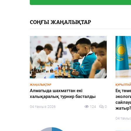
СОҢҒЫ ЖАҢАЛЫҚТАР
ЖАҢАЛЫҚТАР
ҚҰРЫЛТАЙ
жоспарға
Алматыда шахматтан екі
Ең төм
халықаралық турнир басталды
экологи
сайлау
104
0
04 тамыз 2026
124
0
жатыр
04 тамы