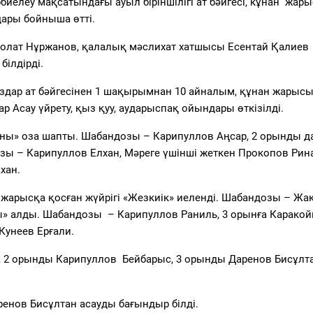
биелеу мақсатындағы ауыл біріншілігі ат бәйгесі, кұнан жары
дары бойныша өтті.
болат Нұржанов, қалалық мәслихат хатшысы Есентай Қалиев
ілдірді.
ар ат бәйгесінен 1 шақырымнан 10 айналым, құнан жарысы
Асау үйрету, қыз қуу, аударыспақ ойындары өткізілді.
оны» оза шапты. Шабандозы – Карипуллов Аңсар, 2 орынды д
зы – Карипуллов Елхан, Мәреге үшінші жеткен Прокопов Рин
хан.
жарысқа қосған жүйрігі «Жезкиік» иеленді. Шабандозы – Жа
ы» алды. Шабандозы – Карипуллов Раниль, 3 орынға Карако
Кунеев Ерғали.
а, 2 орынды Карипуллов Бейбарыс, 3 орынды Даренов Бисұлт
ренов Бисұлтан асауды бағындыр білді.