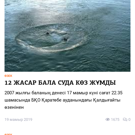
ӨЗЕК
12 ЖАСАР БАЛА СУДА КӨЗ ЖҰМДЫ
2007 жылғы баланың денесі 17 мамыр күні сағат 22.35
шамасында БҚО Қаратөбе ауданындағы Қалдығайты
өзенінен
19 мамыр 2019
1675
0
ӨЗЕК