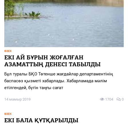
ӨЗЕК
ЕКІ АЙ БҰРЫН ЖОҒАЛҒАН
АЗАМАТТЫҢ ДЕНЕСІ ТАБЫЛДЫ
Бұл туралы БҚО Төтенше жағдайлар департаментінің
баспасөз қызметі хабарлады. Хабарламада мәлім
етілгендей, бүгін таңғы сағат
14 мамыр 2019
1704
0
ӨЗЕК
ЕКІ БАЛА ҚҰТҚАРЫЛДЫ