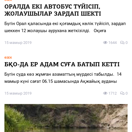
ОРАЛДА ЕКІ АВТОБУС ТҮЙІСІП,
ЖОЛАУШЫЛАР ЗАРДАП ШЕКТІ
Бүгін Орал қаласында екі қоғамдық көлік түйісіп, зардап
шеккен 12 жолаушы аурухана жеткізілді. Оқиға
15 мамыр 2019
1644
0
ӨЗЕК
БҚО-ДА ЕР АДАМ СУҒА БАТЫП КЕТТІ
Бүгін суда көз жұмған азаматтың мүрдесі табылды. 14
мамыр күні сағат 06.15 шамасында Ақжайық ауданы
15 мамыр 2019
1712
0