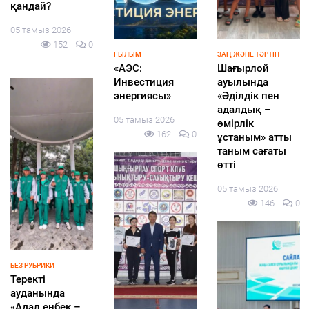
қандай?
05 тамыз 2026
152
0
ҒЫЛЫМ
ЗАҢ ЖӘНЕ ТӘРТІП
«АЭС:
Шағырлой
Инвестиция
ауылында
энергиясы»
«Әділдік пен
адалдық –
05 тамыз 2026
өмірлік
162
0
ұстаным» атты
таным сағаты
өтті
05 тамыз 2026
146
0
БЕЗ РУБРИКИ
Теректі
ауданында
«Адал еңбек –