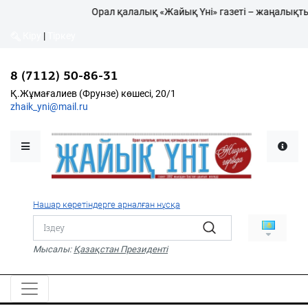
Орал қалалық «Жайық Үні» газеті – жаңалықтың ж
Кіру
|
Тіркеу
8 (7112) 50-86-31
Қалалықтар қаперіне
Қ.Жұмағалиев (Фрунзе) көшесі, 20/1
zhaik_yni@mail.ru
Мәслихат жаршысы
Қоғам
Өзек
Нашар көретіндерге арналған нұсқа
Дені сау ұлт
Спорт
Мысалы:
Қазақстан Президенті
Жалын
PDF