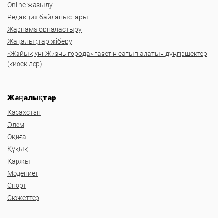
Online жазылу
Редакция байланыстары
Жарнама орналастыру
Жаңалықтар жіберу
«Жайық үні-Жизнь города» газетін сатып алатын дүңгіршектер
(киоскілер):
Жаңалықтар
Казахстан
Әлем
Оқиға
Құқық
Қаржы
Мәдениет
Спорт
Сюжеттер