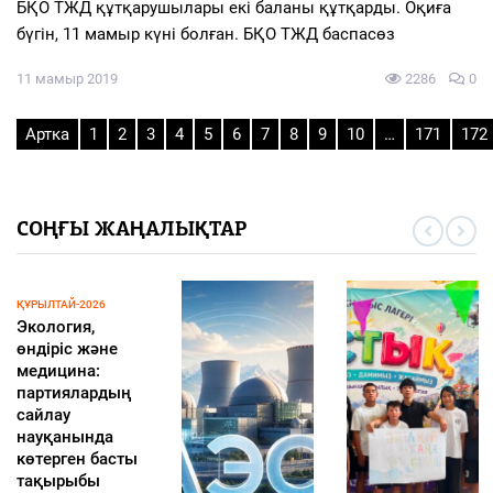
БҚО ТЖД құтқарушылары екі баланы құтқарды. Оқиға
бүгін, 11 мамыр күні болған. БҚО ТЖД баспасөз
11 мамыр 2019
2286
0
Артка
1
2
3
4
5
6
7
8
9
10
…
171
172
СОҢҒЫ ЖАҢАЛЫҚТАР
ҚҰРЫЛТАЙ-2026
Экология,
өндіріс және
медицина:
партиялардың
сайлау
науқанында
көтерген басты
тақырыбы