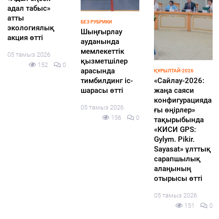
адал табыс»
атты
БЕЗ РУБРИКИ
экологиялық
Шыңғырлау
акция өтті
ауданында
мемлекеттік
05 тамыз 2026
қызметшілер
152
0
арасында
ҚҰРЫЛТАЙ-2026
тимбилдинг іс-
«Сайлау-2026:
шарасы өтті
жаңа саяси
конфигурацияда
05 тамыз 2026
ғы өңірлер»
156
0
тақырыбында
«КИСИ GPS:
Gylym. Pikir.
Sayasat» ұлттық
сарапшылық
алаңының
отырысы өтті
05 тамыз 2026
151
0