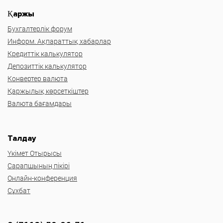
Қаржы
Бухгалтерлік форум
Информ. Ақпараттық хабарлар
Кредиттік калькулятор
Депозиттік калькулятор
Конвертер валюта
Қаржылық көрсеткіштер
Валюта бағамдары
Талдау
Үкімет Отырысы
Сарапшының пікірі
Онлайн-конференция
Сұхбат