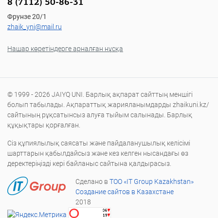
8 (7112) 50-86-31
Фрунзе 20/1
zhaik_yni@mail.ru
Нашар көретіндерге арналған нұсқа
© 1999 - 2026 JAIYQ UNI. Барлық ақпарат сайттың меншігі
болып табылады. Ақпараттық жарияланымдарды zhaikuni.kz/
сайтының рұқсатынсыз алуға тыйым салынады. Барлық
құқықтары қорғалған.
Сіз құпиялылық саясаты және пайдаланушылық келісімі
шарттарын қабылдайсыз және кез келген нысандағы өз
деректеріңізді кері байланыс сайтына қалдырасыз.
Сделано в
ТОО «IT Group Kazakhstan»
Создание сайтов в Казахстане
2018