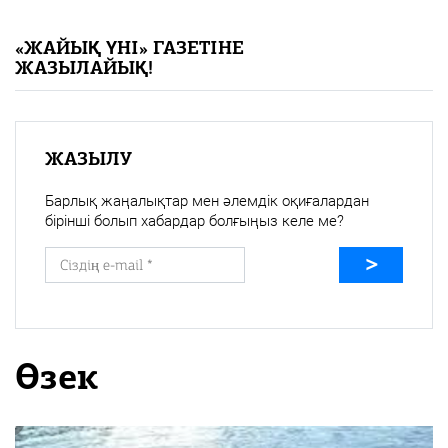
«Жайық үні» — 33 жыл
«ЖАЙЫҚ ҮНІ» ГАЗЕТІНЕ
ЖАЗЫЛАЙЫҚ!
Каталог
Қазақ тілі
ЖАЗЫЛУ
Барлық жаңалықтар мен әлемдік оқиғалардан
бірінші болып хабардар болғыңыз келе ме?
Өзек