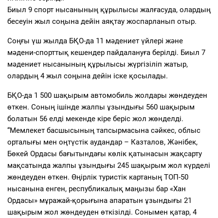
Биыл 9 спорт нысанының құрылысы жалғасуда, олардың
бесеуін жыл соңына дейін аяқтау жоспарланып отыр.
Соңғы үш жылда БҚО-да 11 мәдениет үйлері және
мәдени-спорттық кешендер пайдалануға берілді. Биыл 7
мәдениет нысанының құрылысы жүргізіліп жатыр,
олардың 4 жыл соңына дейін іске қосылады.
БҚО-да 1 500 шақырым автомобиль жолдары жөндеуден
өткен. Соның ішінде жалпы ұзындығы 560 шақырым
болатын 56 елді мекенде кіре беріс жол жөнделді.
“Мемлекет басшысының тапсырмасына сәйкес, облыс
орталығы мен оңтүстік аудандар – Казталов, Жәнібек,
Бөкей Ордасы бағытындағы көлік қатынасын жақсарту
мақсатында жалпы ұзындығы 245 шақырым жол күрделі
жөндеуден өткен. Өңірлік туристік картаның ТОП-50
нысанына енген, республикалық маңызы бар «Хан
Ордасы» мұражай-қорығына апаратын ұзындығы 21
шақырым жол жөндеуден өткізілді. Сонымен қатар, 4