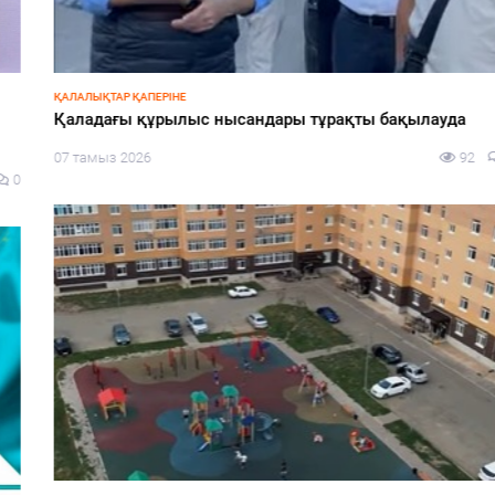
ҚАЛАЛЫҚТАР ҚАПЕРІНЕ
Қаладағы құрылыс нысандары тұрақты бақылауда
07 тамыз 2026
92
0