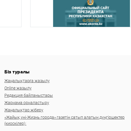
Біз туралы
Жаңалықтарға жазылу
Online жазылу
Редакция байланыстары
Жарнама орналастыру
Жаңалықтар жіберу
«Жайық үні-Жизнь города» газетін сатып алатын дүңгіршектер
(киоскілер):