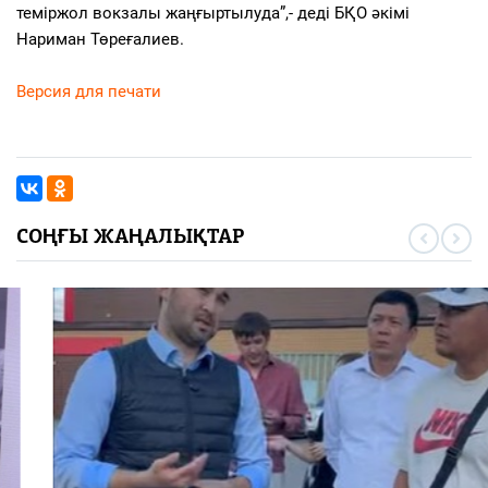
теміржол вокзалы жаңғыртылуда”,- деді БҚО әкімі
Нариман Төреғалиев.
Версия для печати
СОҢҒЫ ЖАҢАЛЫҚТАР