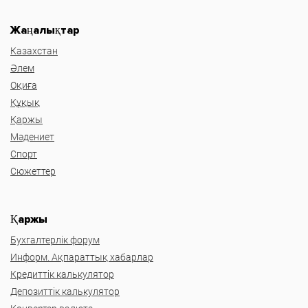
Жаңалықтар
Казахстан
Әлем
Оқиға
Құқық
Қаржы
Мәдениет
Спорт
Сюжеттер
Қаржы
Бухгалтерлік форум
Информ. Ақпараттық хабарлар
Кредиттік калькулятор
Депозиттік калькулятор