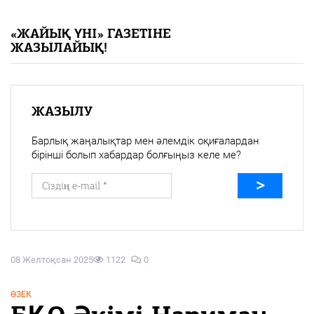
«Жайық үні» — 33 жыл
«ЖАЙЫҚ ҮНІ» ГАЗЕТІНЕ
ЖАЗЫЛАЙЫҚ!
Каталог
Қазақ тілі
ЖАЗЫЛУ
Барлық жаңалықтар мен әлемдік оқиғалардан
бірінші болып хабардар болғыңыз келе ме?
08 Желтоқсан 2025
1122
0
ӨЗЕК