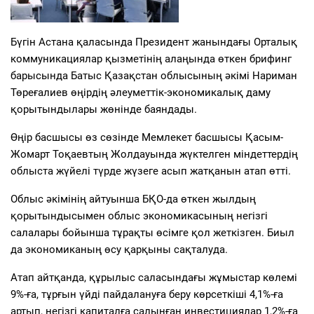
Бүгін Астана қаласында Президент жанындағы Орталық
коммуникациялар қызметінің алаңында өткен брифинг
барысында Батыс Қазақстан облысының әкімі Нариман
Төреғалиев өңірдің әлеуметтік-экономикалық даму
қорытындылары жөнінде баяндады.
Өңір басшысы өз сөзінде Мемлекет басшысы Қасым-
Жомарт Тоқаевтың Жолдауында жүктелген міндеттердің
облыста жүйелі түрде жүзеге асып жатқанын атап өтті.
Облыс әкімінің айтуынша БҚО-да өткен жылдың
қорытындысымен облыс экономикасының негізгі
салалары бойынша тұрақты өсімге қол жеткізген. Биыл
да экономиканың өсу қарқыны сақталуда.
Атап айтқанда, құрылыс саласындағы жұмыстар көлемі
9%-ға, тұрғын үйді пайдалануға беру көрсеткіші 4,1%-ға
артып, негізгі капиталға салынған инвестициялар 1,2%-ға