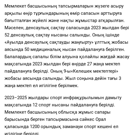
Мемлекет басшысының тапсырмаларын жүзеге асыру
арқылы өңір тұрғындарының өмір сапасын арттыруға
бағытталған жүйелі және нақты жұмыстар атқарылған.
Мәселен, денсаулық сақтау саласында 2023 жылдан бері
52 денсаулық сақтау нысаны салынды. Оның ішінде
«Ауылда денсаулық сақтауды жаңғырту» ұлттық жобасы
аясында 50 медициналық нысан пайдалануға берілген.
Балалардың сапалы білім алуына қолайлы жағдай жасау
мақсатында 2023 жылдан бері өңірде 27 жаңа мектеп
пайдалануға берілді. Оның 9-ы«Келешек мектептері»
жобасы аясында салынды. Жыл соңына дейін тағы 3
жаңа мектеп ел игілігіне берілмек.
2023–2025 жылдары спорт инфрақұрылымын дамыту
мақсатында 12 спорт нысаны пайдалануға берілді.
Мемлекет басшысының облысқа жұмыс сапары
барысында берген тапсырмасына сәйкес Орал
қаласында 1200 орындық заманауи спорт кешені ел
игілігіне берілді.