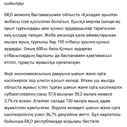
қойылды.
БҚО әкімінің бастамасымен облыста «Қаладан ауылға»
жобасы іске қосылған болатын. Қысқа мерзім ішінде-ақ
ауыл тұрғындары мен қоныс аударушылар тарапынан
кең қолдау тапқан. Жоба аясында қала аймақтарынан
мыңға жуық тұрғыны бар 195 отбасы ауылға қоныс
аударды. Оның 600-ы бала.Қоныс аударған
отбасылардың барлығы да баспанамен қамтамасыз
етіліп, тұрақты жұмысқа орналасқан.
Өңір экономикасының дамуына шағын және орта
кәсіпкерлік зор үлесін қосып келеді. Өткен үш жылда
облыста жұмыс істеп тұрған шағын және орта кәсіпкерлік
субъектілерінің саны 57,6 мыңнан 59,2 мыңға немесе
2,7%-ға өскен. Аталған салада 130 мыңға жуық адам
жұмыспен қамтылған. Өңірлік өнімдегі шағын және орта
кәсіпкерліктің үлесі 36,7% деңгейіне жетті. Бұл көрсеткіш
бойынша БҚО республикада алдыңғы бестікте.