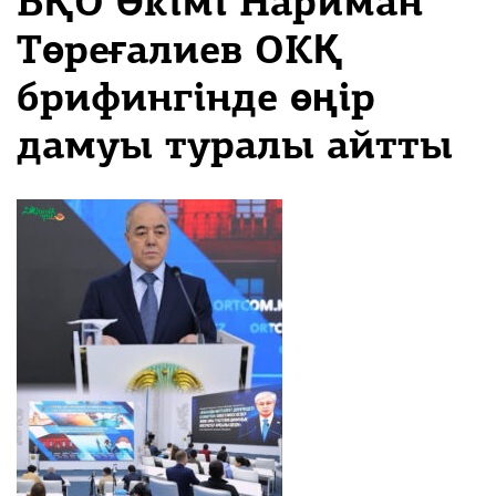
БҚО Әкімі Нариман
Төреғалиев ОКҚ
брифингінде өңір
дамуы туралы айтты