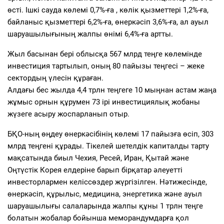
өсті. Ішкі сауда көлемі 0,7%-ға , көлік қызметтері 1,2%-ға,
байланыс қызметтері 6,2%-ға, өнеркәсіп 3,6%-ға, ал ауыл
шаруашылығының жалпы өнімі 6,4%-ға артты.
Жыл басынан бері облысқа 567 млрд теңге көлемінде
инвестиция тартылып, оның 80 пайызы теңгесі – жеке
сектордың үлесін құраған.
Алдағы бес жылда 4,4 трлн теңгеге 10 мыңнан астам жаңа
жұмыс орнын құрумен 73 ірі инвестициялық жобаны
жүзеге асыру жоспарланып отыр.
БҚО-ның өңдеу өнеркәсібінің көлемі 17 пайызға өсіп, 303
млрд теңгені құрады. Тікелей шетелдік капиталды тарту
мақсатында биыл Чехия, Ресей, Иран, Қытай және
Оңтүстік Корея елдеріне барып бірқатар әлеуетті
инвесторлармен келіссөздер жүргізілген. Нәтижесінде,
өнеркәсіп, құрылыс, медицина, энергетика және ауыл
шаруашылығы салаларында жалпы құны 1 трлн теңге
болатын жобалар бойынша меморандумдарға қол