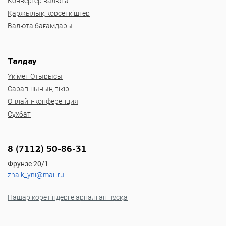
Конвертер валюта
Қаржылық көрсеткіштер
Валюта бағамдары
Талдау
Үкімет Отырысы
Сарапшының пікірі
Онлайн-конференция
Сұхбат
8 (7112) 50-86-31
Фрунзе 20/1
zhaik_yni@mail.ru
Нашар көретіндерге арналған нұсқа