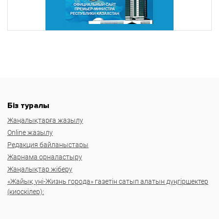
Біз туралы
Жаңалықтарға жазылу
Online жазылу
Редакция байланыстары
Жарнама орналастыру
Жаңалықтар жіберу
«Жайық үні-Жизнь города» газетін сатып алатын дүңгіршектер
(киоскілер):