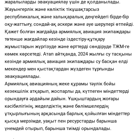
жаралыларды эвакуациялау үшін де қолданылады.
Жауынгерлік және көліктік тікұшақтарсыз
республикалық және халықаралық деңгейдегі бірде-бір
оқу-жаттығу, сондай-ақ әскери және әуе шерулері өтпейді.
Қажет болған жағдайда армиялық авиация экипаждары
төтенше жағдайлар кезінде іздестіру-құтқару
жұмыстарын жүргізуде және өрттерді сөндіруде ТЖМ-ге
көмек көрсетеді. Атап айтқанда, 2024 жылғы су тасқыны
кезінде армиялық авиация экипаждары су басқан елді
мекендер мен қыстақтардан жүздеген тұрғынды
эвакуациялады.
Армиялық авиацияның жеке құрамы тәулік бойы
кезекшілік атқарып, жоспарлы да, күтпеген міндеттерді
орындауға әрдайым дайын. Ұшқыштардың жоғары
кәсібилігінің, жеделдіктің және бөлімшелердің
ұтқырлығының арқасында барлық қойылған міндеттер
қысқа мерзімде, уақыт пен ресурстарды барынша
үнемдей отырып, барынша тиімді орындалады.