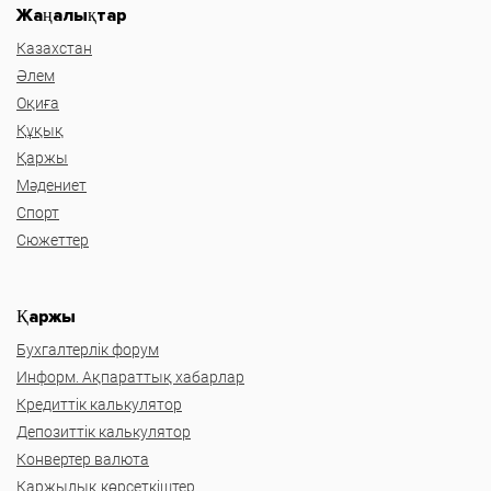
Жаңалықтар
Казахстан
Әлем
Оқиға
Құқық
Қаржы
Мәдениет
Спорт
Сюжеттер
Қаржы
Бухгалтерлік форум
Информ. Ақпараттық хабарлар
Кредиттік калькулятор
Депозиттік калькулятор
Конвертер валюта
Қаржылық көрсеткіштер