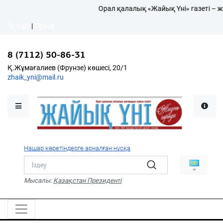
Орал қалалық «Жайық Үні» газеті – ж
Кіру
|
Тіркеу
Кіру
|
Тіркеу
8 (7112) 50-86-31
8 (7112) 50-86-31
Қалалықтар қаперіне
Қ.Жұмағалиев (Фрунзе)
Қ.Жұмағалиев (Фрунзе) көшесі, 20/1
көшесі, 20/1
zhaik_yni@mail.ru
zhaik_yni@mail.ru
Мәслихат жаршысы
Қоғам
Өзек
Нашар көретіндерге арналған нұсқа
Дені сау ұлт
Спорт
Мысалы:
Қазақстан Президенті
Жалын
PDF