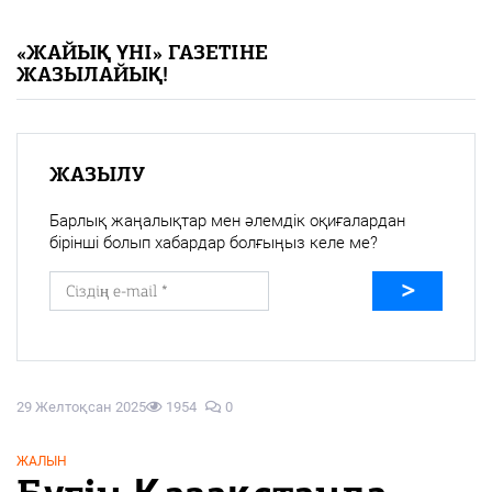
«Жайық үні» — 33 жыл
«ЖАЙЫҚ ҮНІ» ГАЗЕТІНЕ
ЖАЗЫЛАЙЫҚ!
Каталог
Қазақ тілі
ЖАЗЫЛУ
Барлық жаңалықтар мен әлемдік оқиғалардан
бірінші болып хабардар болғыңыз келе ме?
29 Желтоқсан 2025
1954
0
ЖАЛЫН