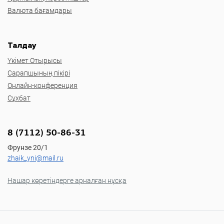
Валюта бағамдары
Талдау
Үкімет Отырысы
Сарапшының пікірі
Онлайн-конференция
Сұхбат
8 (7112) 50-86-31
Фрунзе 20/1
zhaik_yni@mail.ru
Нашар көретіндерге арналған нұсқа