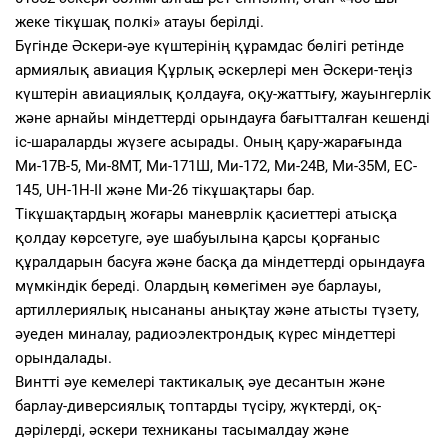
жеке тікұшақ полкі» атауы берілді.
Бүгінде Әскери-әуе күштерінің құрамдас бөлігі ретінде
армиялық авиация Құрлық әскерлері мен Әскери-теңіз
күштерін авиациялық қолдауға, оқу-жаттығу, жауынгерлік
және арнайы міндеттерді орындауға бағытталған кешенді
іс-шараларды жүзеге асырады. Оның қару-жарағында
Ми-17В-5, Ми-8МТ, Ми-171Ш, Ми-172, Ми-24В, Ми-35М, EC-
145, UH-1H-II және Ми-26 тікұшақтары бар.
Тікұшақтардың жоғары маневрлік қасиеттері атысқа
қолдау көрсетуге, әуе шабуылына қарсы қорғаныс
құралдарын басуға және басқа да міндеттерді орындауға
мүмкіндік береді. Олардың көмегімен әуе барлауы,
артиллериялық нысананы анықтау және атысты түзету,
әуеден миналау, радиоэлектрондық күрес міндеттері
орындалады.
Винтті әуе кемелері тактикалық әуе десантын және
барлау-диверсиялық топтарды түсіру, жүктерді, оқ-
дәрілерді, әскери техниканы тасымалдау және