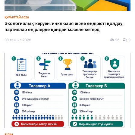
СПОРТ
Туризм және спорт министрі «Болашақ ойындары 2026»
аясындағы фиджитал-футбол жарысына қатысты
08 тамыз 2026
93
0
ҚҰРЫЛТАЙ-2026