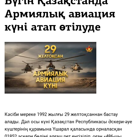
Бүгін Қазақстанда
Армиялық авиация
күні атап өтілуде
Кәсіби мереке 1992 жылғы 29 желтоқсаннан бастау
алады. Дәл осы күні Қазақстан Республикасы Әскери-әуе
күштерінің құрамына Үшарал қаласында орналасқан
01852 әскери бөлімі алғаш рет енгізіліп, оған «486-шы