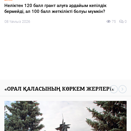
Откуда казахстанцы узнают о партиях и кандидатах на
выборах в Курултай — результаты опроса
08 тамыз 2026
84
0
«ОРАЛ ҚАЛАСЫНЫҢ КӨРКЕМ ЖЕРЛЕРІ»