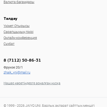
Валюта бағамдары
Талдау
Үкімет Отырысы
Сарапшының пікірі
Онлайн-конференция
Сұхбат
8 (7112) 50-86-31
Фрунзе 20/1
zhaik_yni@mail.ru
Нашар көретіндерге арналған нұсқа
© 1999 - 2026 JAIYQ UNI. Барлық ақпарат сайттың меншігі