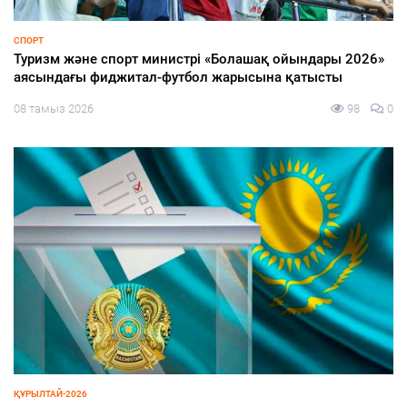
ҚҰРЫЛТАЙ-2026
Құрылтай және кәсіпкерлік: ертеңге бастар талғам
08 тамыз 2026
90
0
ЗАҢ ЖӘНЕ ТӘРТІП
Тазалықтан тәртіп басталады