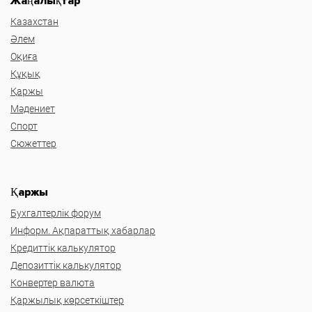
Жаңалықтар
Казахстан
Әлем
Оқиға
Құқық
Қаржы
Мәдениет
Спорт
Сюжеттер
Қаржы
Бухгалтерлік форум
Информ. Ақпараттық хабарлар
Кредиттік калькулятор
Депозиттік калькулятор
Конвертер валюта
Қаржылық көрсеткіштер