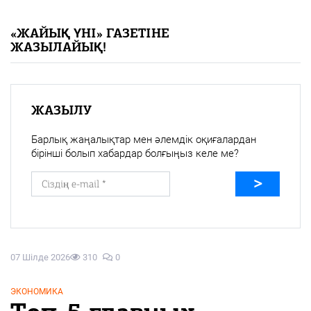
«Жайық үні» — 33 жыл
«ЖАЙЫҚ ҮНІ» ГАЗЕТІНЕ
ЖАЗЫЛАЙЫҚ!
Каталог
Қазақ тілі
ЖАЗЫЛУ
Барлық жаңалықтар мен әлемдік оқиғалардан
бірінші болып хабардар болғыңыз келе ме?
07 Шілде 2026
310
0
ЭКОНОМИКА