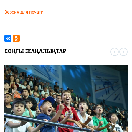
Версия для печати
СОҢҒЫ ЖАҢАЛЫҚТАР