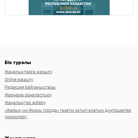
Біз туралы
Жаңалықтарға жазылу
Online жазылу
Редакция байланыстары
Жарнама орналастыру
Жаңалықтар жіберу
«Жайық үні-Жизнь города» газетін сатып алатын дүңгіршектер
(киоскілер):