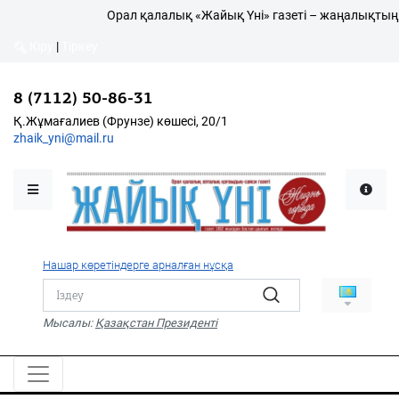
Орал қалалық «Жайық Үні» газеті – жаңалықтың 
Кіру
|
Тіркеу
Кіру
|
Тіркеу
8 (7112) 50-86-31
8 (7112) 50-86-31
Қалалықтар қаперіне
Қ.Жұмағалиев (Фрунзе)
Қ.Жұмағалиев (Фрунзе) көшесі, 20/1
көшесі, 20/1
zhaik_yni@mail.ru
zhaik_yni@mail.ru
Мәслихат жаршысы
Қоғам
Өзек
Нашар көретіндерге арналған нұсқа
Дені сау ұлт
Спорт
Мысалы:
Қазақстан Президенті
Жалын
PDF