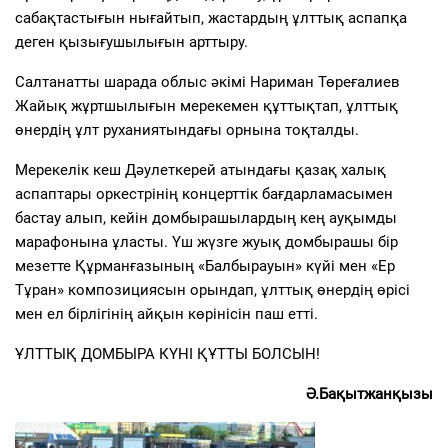
сабақтастығын нығайтып, жастардың ұлттық аспапқа
деген қызығушылығын арттыру.
Салтанатты шарада облыс әкімі Нариман Төреғалиев
Жайық жұртшылығын мерекемен құттықтап, ұлттық
өнердің ұлт руханиятындағы орнына тоқталды.
Мерекелік кеш Дәулеткерей атындағы қазақ халық
аспаптары оркестрінің концерттік бағдарламасымен
бастау алып, кейін домбырашылардың кең ауқымды
марафонына ұласты. Үш жүзге жуық домбырашы бір
мезетте Құрманғазының «Балбырауын» күйі мен «Ер
Тұран» композициясын орындап, ұлттық өнердің өрісі
мен ел бірлігінің айқын көрінісін паш етті.
ҰЛТТЫҚ ДОМБЫРА КҮНІ ҚҰТТЫ БОЛСЫН!
Ә.Бақытжанқызы