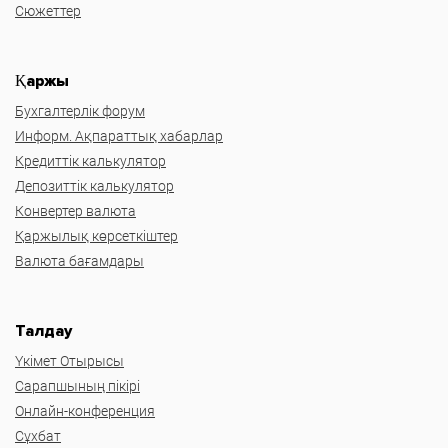
Сюжеттер
Қаржы
Бухгалтерлік форум
Информ. Ақпараттық хабарлар
Кредиттік калькулятор
Депозиттік калькулятор
Конвертер валюта
Қаржылық көрсеткіштер
Валюта бағамдары
Талдау
Үкімет Отырысы
Сарапшының пікірі
Онлайн-конференция
Сұхбат