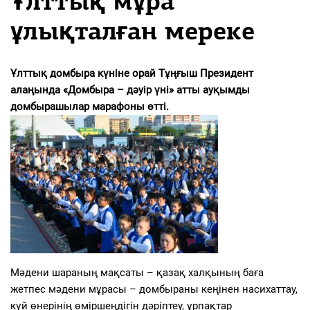
Ұлттық мұра
ұлықталған мереке
Ұлттық домбыра күніне орай Тұңғыш Президент
алаңында «Домбыра – дәуір үні» атты ауқымды
домбырашылар марафоны өтті.
Мәдени шараның мақсаты – қазақ халқының баға
жетпес мәдени мұрасы – домбыраны кеңінен насихаттау,
күй өнерінің өміршеңдігін дәріптеу, ұрпақтар