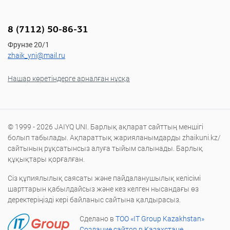
8 (7112) 50-86-31
Фрунзе 20/1
zhaik_yni@mail.ru
Нашар көретіндерге арналған нұсқа
© 1999 - 2026 JAIYQ UNI. Барлық ақпарат сайттың меншігі
болып табылады. Ақпараттық жарияланымдарды zhaikuni.kz/
сайтының рұқсатынсыз алуға тыйым салынады. Барлық
құқықтары қорғалған.
Сіз құпиялылық саясаты және пайдаланушылық келісімі
шарттарын қабылдайсыз және кез келген нысандағы өз
деректеріңізді кері байланыс сайтына қалдырасыз.
Сделано в
ТОО «IT Group Kazakhstan»
Создание сайтов в Казахстане