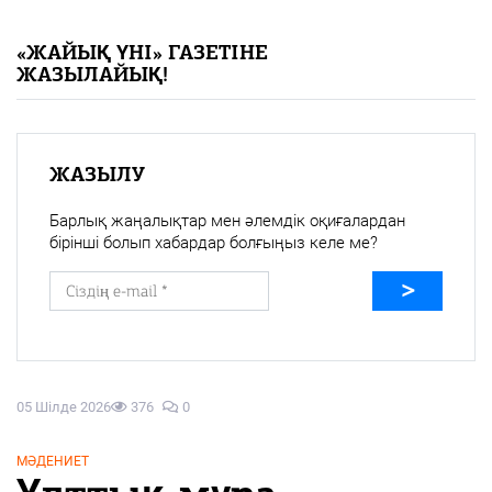
«Жайық үні» — 33 жыл
«ЖАЙЫҚ ҮНІ» ГАЗЕТІНЕ
ЖАЗЫЛАЙЫҚ!
Каталог
Қазақ тілі
ЖАЗЫЛУ
Барлық жаңалықтар мен әлемдік оқиғалардан
бірінші болып хабардар болғыңыз келе ме?
05 Шілде 2026
376
0
МӘДЕНИЕТ