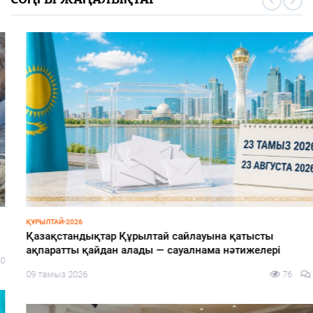
СОҢҒЫ ЖАҢАЛЫҚТАР
ҚҰРЫЛТАЙ-2026
Қазақстандықтар Құрылтай сайлауына қатысты
ақпаратты қайдан алады — сауалнама нәтижелері
09 тамыз 2026
76
0