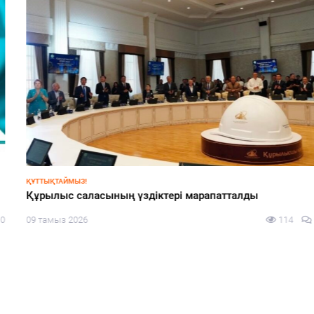
ҚҰТТЫҚТАЙМЫЗ!
Құрылыс саласының үздіктері марапатталды
09 тамыз 2026
114
0