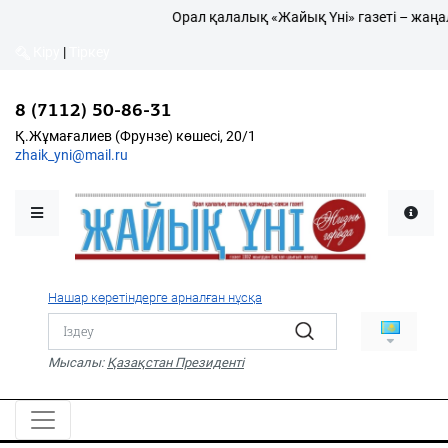
Орал қалалық «Жайық Үні» газеті – жаңал
Кіру
|
Тіркеу
Кіру
|
Тіркеу
8 (7112) 50-86-31
8 (7112) 50-86-31
Қалалықтар қаперіне
Қ.Жұмағалиев (Фрунзе)
Қ.Жұмағалиев (Фрунзе) көшесі, 20/1
көшесі, 20/1
zhaik_yni@mail.ru
zhaik_yni@mail.ru
Мәслихат жаршысы
Қоғам
Өзек
Нашар көретіндерге арналған нұсқа
Дені сау ұлт
Спорт
Мысалы:
Қазақстан Президенті
Жалын
PDF