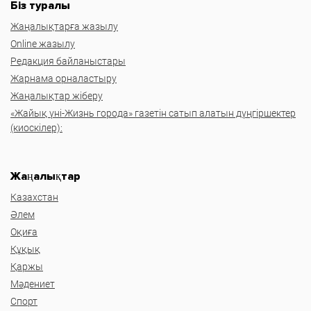
Біз туралы
Жаңалықтарға жазылу
Online жазылу
Редакция байланыстары
Жарнама орналастыру
Жаңалықтар жіберу
«Жайық үні-Жизнь города» газетін сатып алатын дүңгіршектер
(киоскілер):
Жаңалықтар
Казахстан
Әлем
Оқиға
Құқық
Қаржы
Мәдениет
Спорт