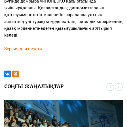
Бүгінде
домбыра
үні
ЮНЕСКО
қабырғасында
жиі
шырқалады
.
Қазақстандық
дипломаттардың
қатысуымен
өтетін
мәдени
іс-шараларда
ұлттық
аспаптың
үні
тұрақты
түрде
естіліп
,
шетелдік
көрерменнің
қазақ
мәдениетіне
деген
қызығушылығын
арттырып
келеді
.
Версия для печати
СОҢҒЫ ЖАҢАЛЫҚТАР