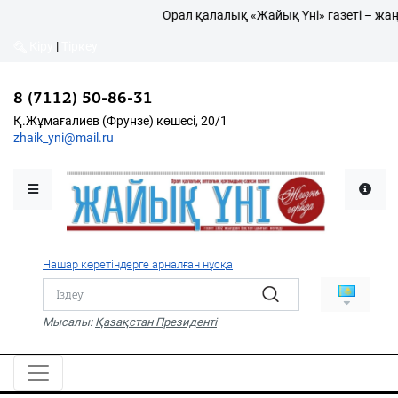
Орал қалалық «Жайық Үні» газеті – жаң
Кіру
|
Тіркеу
Кіру
|
Тіркеу
8 (7112) 50-86-31
8 (7112) 50-86-31
Қалалықтар қаперіне
Қ.Жұмағалиев (Фрунзе)
Қ.Жұмағалиев (Фрунзе) көшесі, 20/1
көшесі, 20/1
zhaik_yni@mail.ru
zhaik_yni@mail.ru
Мәслихат жаршысы
Қоғам
Өзек
Нашар көретіндерге арналған нұсқа
Дені сау ұлт
Спорт
Мысалы:
Қазақстан Президенті
Жалын
PDF