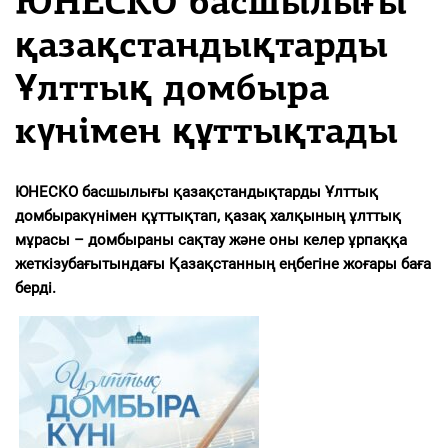
ЮНЕСКО басшылығы
қазақстандықтарды
Ұлттық домбыра
күнімен құттықтады
ЮНЕСКО
басшылығы
қазақстандықтарды
Ұлттық
домбыра
күнімен
құттықтап
,
қазақ
халқының
ұлттық
мұрасы
–
домбыраны
сақтау
және
оны
келер
ұрпаққа
жеткізу
бағытындағы
Қазақстанның
еңбегіне
жоғары
баға
берді
.