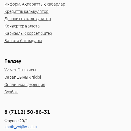
Информ. Ақпараттық хабарлар
Кредиттік калькулятор
Депозиттік калькулятор
Конвертер валюта
Қаржылық көрсеткіштер
Валюта бағамдары
Талдау
Үкімет Отырысы
Сарапшының пікірі
Онлайн-конференция
Сұхбат
8 (7112) 50-86-31
Фрунзе 20/1
zhaik_yni@mail.ru