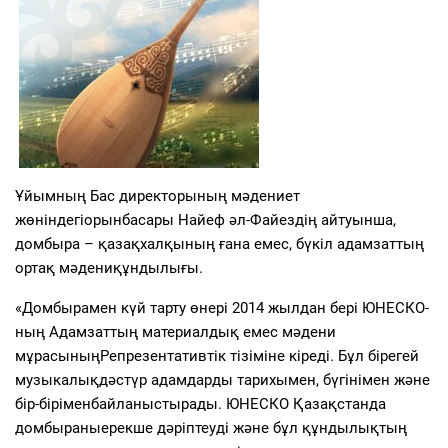
Ұйымның
Бас
директорының
мәдениет
жөніндегі
орынбасары
Найеф
әл-Файездің
айтуынша
,
домбыра
–
қазақ
халқының
ғана
емес
,
бүкіл
адамзаттың
ортақ
мәдени
құндылығы
.
«
Домбырамен
күй
тарту
өнері
2014
жылдан
бері
ЮНЕСКО-
ның
Адамзаттың
материалдық
емес
мәдени
мұрасының
Репрезентативтік
тізіміне
кіреді
.
Бұл
бірегей
музыкалық
дәстүр
адамдарды
тарихымен
,
бүгінімен
және
бір-бірімен
байланыстырады
. ЮНЕСКО
Қазақстанда
домбыраны
ерекше
дәріптеуді
және
бұл
құндылықтың