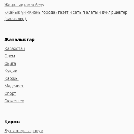
Жаңалықтар жіберу
«Жайық үні-Жизнь города» газетін сатып алатын дүңгіршектер
(киоскілер):
Жаңалықтар
Казахстан
Әлем
Оқиға
Құқық
Қаржы
Мәдениет
Спорт
Сюжеттер
Қаржы
Бухгалтерлік форум