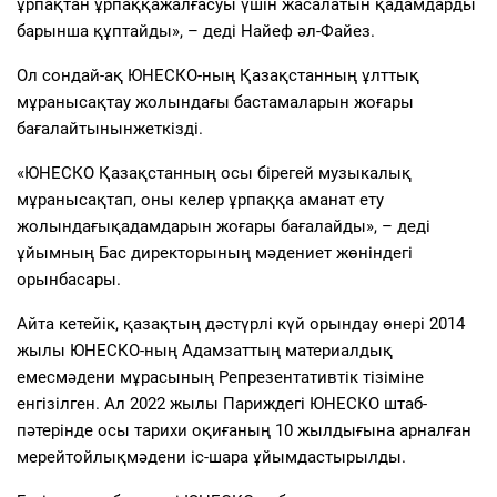
ұрпақтан
ұрпаққа
жалғасуы
үшін
жасалатын
қадамдарды
барынша
құптайды
», –
деді
Найеф
әл-Файез
.
Ол
сондай-ақ
ЮНЕСКО-
ның
Қазақстанның
ұлттық
мұраны
сақтау
жолындағы
бастамаларын
жоғары
бағалайтынын
жеткізді
.
«ЮНЕСКО
Қазақстанның
осы
бірегей
музыкалық
мұраны
сақтап
, оны
келер
ұрпаққа
аманат
ету
жолындағы
қадамдарын
жоғары
бағалайды
», –
деді
ұйымның
Бас
директорының
мәдениет
жөніндегі
орынбасары
.
Айта
кетейік
,
қазақтың
дәстүрлі
күй
орындау
өнері
2014
жылы
ЮНЕСКО-
ның
Адамзаттың
материалдық
емес
мәдени
мұрасының
Репрезентативтік
тізіміне
енгізілген
. Ал 2022
жылы
Париждегі
ЮНЕСКО штаб-
пәтерінде
осы
тарихи
оқиғаның
10
жылдығына
арналған
мерейтойлық
мәдени
іс
-шара
ұйымдастырылды
.