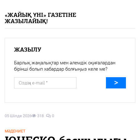
«Жайық үні» — 33 жыл
«ЖАЙЫҚ ҮНІ» ГАЗЕТІНЕ
ЖАЗЫЛАЙЫҚ!
Каталог
Қазақ тілі
ЖАЗЫЛУ
Барлық жаңалықтар мен әлемдік оқиғалардан
бірінші болып хабардар болғыңыз келе ме?
05 Шілде 2026
318
0
МӘДЕНИЕТ