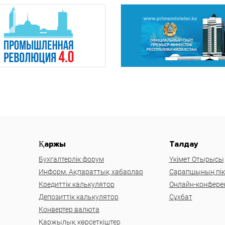
Қаржы
Талдау
Бухгалтерлік форум
Үкімет Отырысы
Информ. Ақпараттық хабарлар
Сарапшының пікі
Кредиттік калькулятор
Онлайн-конфере
Депозиттік калькулятор
Сұхбат
Конвертер валюта
Қаржылық көрсеткіштер