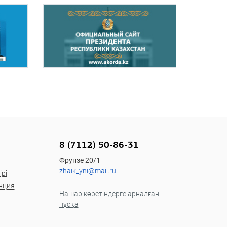
8 (7112) 50-86-31
Фрунзе 20/1
zhaik_yni@mail.ru
рі
нция
Нашар көретіндерге арналған
нұсқа