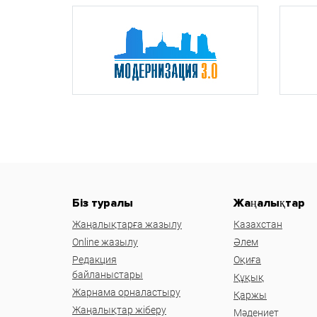
Біз туралы
Жаңалықтар
Жаңалықтарға жазылу
Казахстан
Online жазылу
Әлем
Редакция
Оқиға
байланыстары
Құқық
Жарнама орналастыру
Қаржы
Жаңалықтар жіберу
Мәдениет