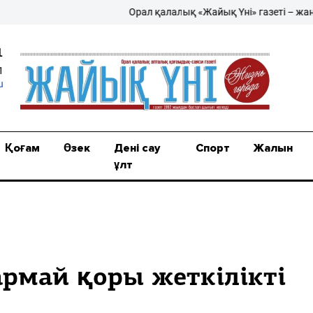
Орал қалалық «Жайық Үні» газеті – жаңалы
1
1
u
Қоғам
Өзек
Дені сау
Спорт
Жалын
ұлт
армай қоры жеткілікті