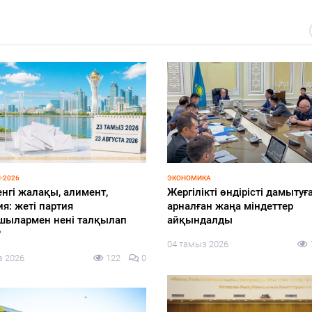
-2026
ЭКОНОМИКА
енгі жалақы, алимент,
Жергілікті өндірісті дамытуғ
я: жеті партия
арналған жаңа міндеттер
шылармен нені талқылап
айқындалды
?
04 тамыз 2026
з 2026
122
0