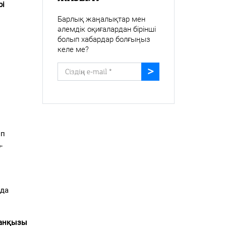
рі
Барлық жаңалықтар мен
әлемдік оқиғалардан бірінші
болып хабардар болғыңыз
келе ме?
ып
-
нда
анқызы