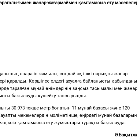
төрағалығымен жанар-жағармаймен қамтамасыз ету мәселеле
арының өзара іс-қимылы, сондай-ақ ішкі нарықты жанар-
рі қаралды. Көршілес елдегі ахуалға байланысты қабылдан
ерде таралған мұнай өнімдерінің заңсыз тасымалы мен жанар
тысты бақылауды күшейту тапсырылды.
ығы 30 973 текше метр болатын 11 мұнай базасы және 120
ауапты мекемелердің мәліметінше, өңірдегі мұнай базалары
 үздіксіз қамтамасыз ету жұмыстары тұрақты бақылауда.
Ә.Бақытж