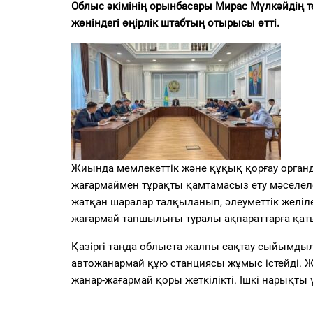
PDF
Облыс әкімінің орынбасары Мирас Мүлкәйдің 
жөніндегі өңірлік штабтың отырысы өтті.
«Жайық үні» — 33 жыл
Каталог
Қазақ тілі
Жиында мемлекеттік және құқық қорғау органд
жағармаймен тұрақты қамтамасыз ету мәселеле
жатқан шаралар талқыланып, әлеуметтік желіл
жағармай тапшылығы туралы ақпараттарға қа
Қазіргі таңда облыста жалпы сақтау сыйымдыл
автожанармай құю станциясы жұмыс істейді. Ж
жанар-жағармай қоры жеткілікті. Ішкі нарықты