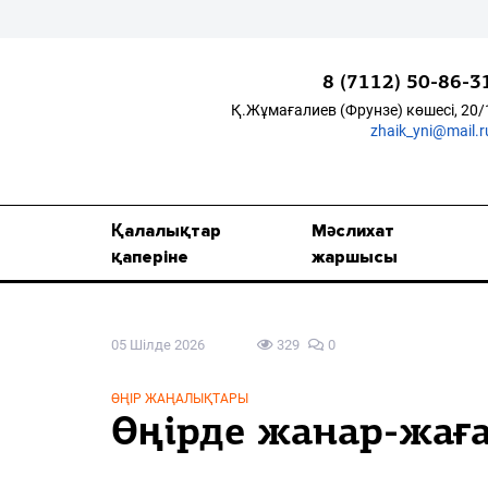
8 (7112) 50-86-3
Қ.Жұмағалиев (Фрунзе) көшесі, 20/
zhaik_yni@mail.r
Қалалықтар қаперіне
Мәслихат жаршысы
Қалалықтар
Мәслихат
Қоғам
қаперіне
жаршысы
Өзек
05 Шілде 2026
329
0
Дені сау ұлт
Спорт
ӨҢІР ЖАҢАЛЫҚТАРЫ
Өңірде жанар-жағ
Жалын