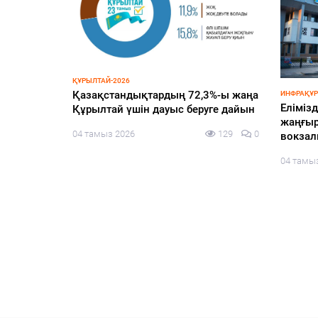
ҚҰРЫЛТАЙ-2026
уплений
Қазақстандықтардың 72,3%-ы жаңа
ИНФРАҚҰ
Елімізд
х
Құрылтай үшін дауыс беруге дайын
жаңғыр
04 тамыз 2026
129
0
вокза
100
0
04 тамы