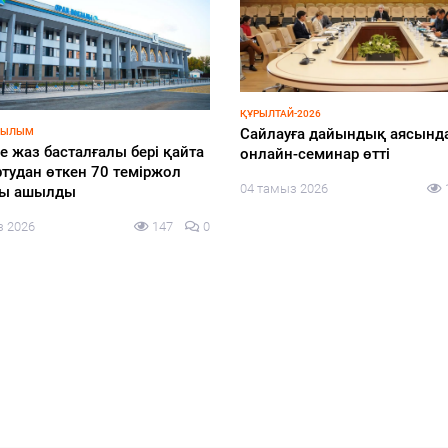
ҚҰРЫЛТАЙ-2026
Cайлауға дайындық аясынд
РЫЛЫМ
е жаз басталғалы бері қайта
онлайн-семинар өтті
тудан өткен 70 теміржол
04 тамыз 2026
лы ашылды
з 2026
147
0