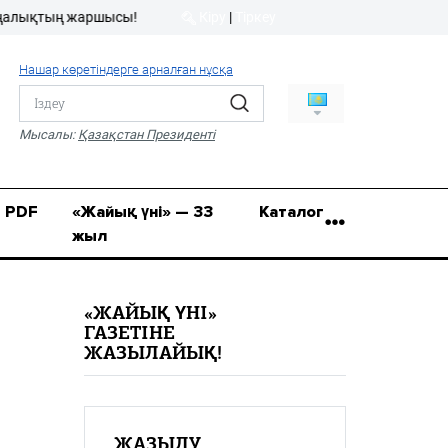
қтың жаршысы!
Кіру
|
Тіркеу
Кіру
|
Тіркеу
Нашар көретіндерге арналған нұсқа
8 (7112) 50-86-31
Қ.Жұмағалиев (Фрунзе)
Мысалы:
Қазақстан Президенті
көшесі, 20/1
zhaik_yni@mail.ru
PDF
«Жайық үні» — 33
Каталог
жыл
«ЖАЙЫҚ ҮНІ»
ГАЗЕТІНЕ
ЖАЗЫЛАЙЫҚ!
ЖАЗЫЛУ