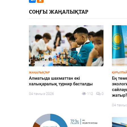
СОҢҒЫ ЖАҢАЛЫҚТАР
ЖАҢАЛЫҚТАР
ҚҰРЫЛТАЙ
жоспарға
Алматыда шахматтан екі
Ең төм
халықаралық турнир басталды
экологи
сайлау
95
0
04 тамыз 2026
112
0
жатыр
04 тамы