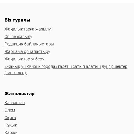
Біз туралы
Жаңалықтарға жазылу
Online жазылу
Редакция байланыстары
Жарнама орналастыру
Жаңалықтар жіберу
«Жайық үні-Жизнь города» газетін сатып алатын дүңгіршектер
(киоскілер):
Жаңалықтар
Казахстан
Әлем
Оқиға
Құқық
Қаржы