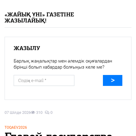
«Жайық үні» — 33 жыл
«ЖАЙЫҚ ҮНІ» ГАЗЕТІНЕ
ЖАЗЫЛАЙЫҚ!
Каталог
Қазақ тілі
ЖАЗЫЛУ
Барлық жаңалықтар мен әлемдік оқиғалардан
бірінші болып хабардар болғыңыз келе ме?
07 Шілде 2026
310
0
TOQAEV2026