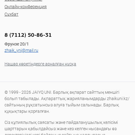
Онлайн-конференция
Сұхбат
8 (7112) 50-86-31
Фрунзе 20/1
zhaik_yni@mail.ru
Нашар көретіндерге арналған нұсқа
© 1999 - 2026 JAIYQ UNI. Барлық ақпарат сайттың меншігі
болып табылады. Ақпараттық жарияланымдарды zhaikuni.kz/
сайтының рұқсатынсыз алуға тыйым салынады. Барлық
құқықтары қорғалған.
Сіз құпиялылық саясаты және пайдаланушылық келісімі
шарттарын қабылдайсыз және кез келген нысандағы өз