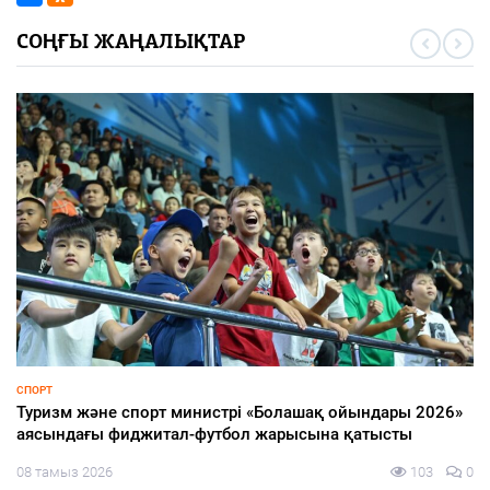
СОҢҒЫ ЖАҢАЛЫҚТАР
СПОРТ
Туризм және спорт министрі «Болашақ ойындары 2026»
аясындағы фиджитал-футбол жарысына қатысты
08 тамыз 2026
103
0