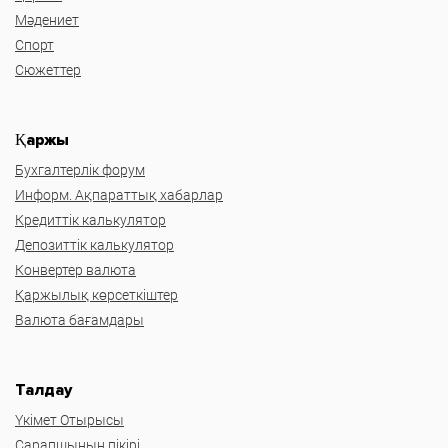
Мәдениет
Спорт
Сюжеттер
Қаржы
Бухгалтерлік форум
Информ. Ақпараттық хабарлар
Кредиттік калькулятор
Депозиттік калькулятор
Конвертер валюта
Қаржылық көрсеткіштер
Валюта бағамдары
Талдау
Үкімет Отырысы
Сарапшының пікірі