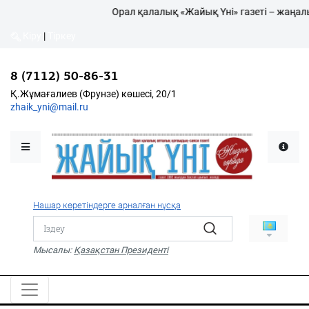
Орал қалалық «Жайық Үні» газеті – жаңал
Кіру
|
Тіркеу
Кіру
|
Тіркеу
8 (7112) 50-86-31
8 (7112) 50-86-31
Қалалықтар қаперіне
Қ.Жұмағалиев (Фрунзе)
Қ.Жұмағалиев (Фрунзе) көшесі, 20/1
көшесі, 20/1
zhaik_yni@mail.ru
zhaik_yni@mail.ru
Мәслихат жаршысы
Қоғам
Өзек
Нашар көретіндерге арналған нұсқа
Дені сау ұлт
Спорт
Мысалы:
Қазақстан Президенті
Жалын
PDF