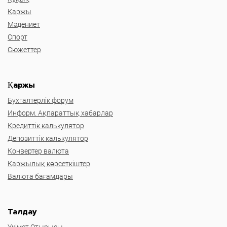
Қаржы
Мәдениет
Спорт
Сюжеттер
Қаржы
Бухгалтерлік форум
Информ. Ақпараттық хабарлар
Кредиттік калькулятор
Депозиттік калькулятор
Конвертер валюта
Қаржылық көрсеткіштер
Валюта бағамдары
Талдау
Үкімет Отырысы