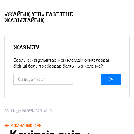
«Жайық үні» — 33 жыл
«ЖАЙЫҚ ҮНІ» ГАЗЕТІНЕ
ЖАЗЫЛАЙЫҚ!
Каталог
Қазақ тілі
ЖАЗЫЛУ
Барлық жаңалықтар мен әлемдік оқиғалардан
бірінші болып хабардар болғыңыз келе ме?
08 Шілде 2026
323
0
ӨҢІР ЖАҢАЛЫҚТАРЫ