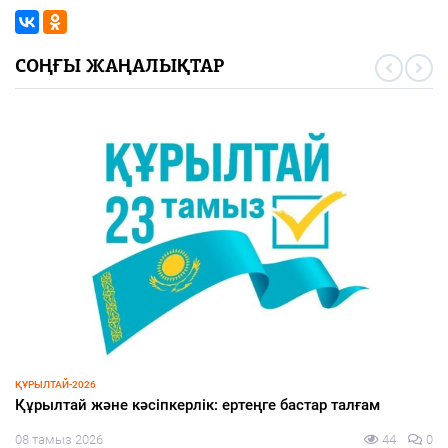
СОҢҒЫ ЖАҢАЛЫҚТАР
ҚҰРЫЛТАЙ-2026
Құрылтай және кәсіпкерлік: ертеңге бастар талғам
08 тамыз 2026
44
0