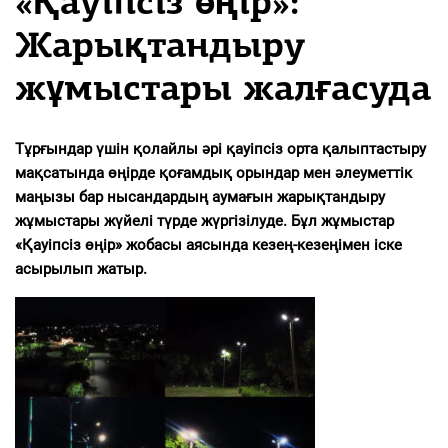
«Қауіпсіз өңір»:
Жарықтандыру
жұмыстары жалғасуда
Тұрғындар үшін қолайлы әрі қауіпсіз орта қалыптастыру
мақсатында өңірде қоғамдық орындар мен әлеуметтік
маңызы бар нысандардың аумағын жарықтандыру
жұмыстары жүйелі түрде жүргізілуде. Бұл жұмыстар
«Қауіпсіз өңір» жобасы аясында кезең-кезеңімен іске
асырылып жатыр.