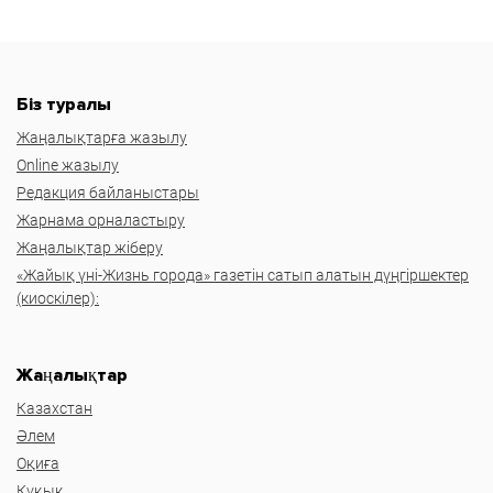
Біз туралы
Жаңалықтарға жазылу
Online жазылу
Редакция байланыстары
Жарнама орналастыру
Жаңалықтар жіберу
«Жайық үні-Жизнь города» газетін сатып алатын дүңгіршектер
(киоскілер):
Жаңалықтар
Казахстан
Әлем
Оқиға
Құқық