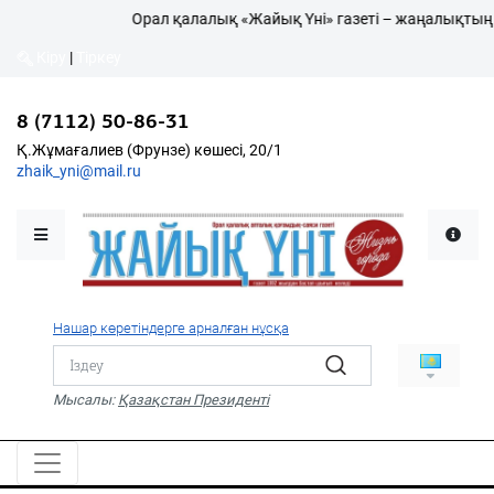
Орал қалалық «Жайық Үні» газеті – жаңалықтың
Кіру
|
Тіркеу
Кіру
|
Тіркеу
8 (7112) 50-86-31
8 (7112) 50-86-31
Қалалықтар қаперіне
Қ.Жұмағалиев (Фрунзе)
Қ.Жұмағалиев (Фрунзе) көшесі, 20/1
көшесі, 20/1
zhaik_yni@mail.ru
zhaik_yni@mail.ru
Мәслихат жаршысы
Қоғам
Өзек
Нашар көретіндерге арналған нұсқа
Дені сау ұлт
Спорт
Мысалы:
Қазақстан Президенті
Жалын
PDF