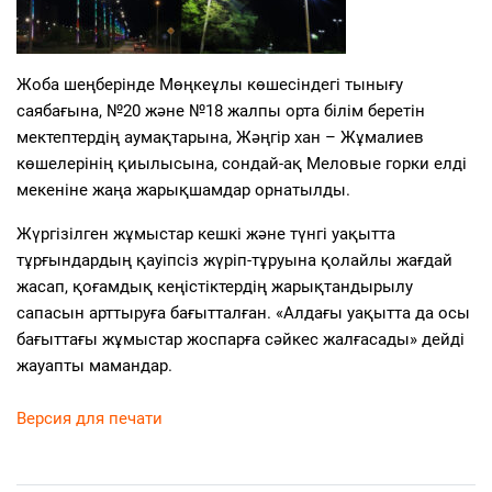
Жоба шеңберінде Мөңкеұлы көшесіндегі тынығу
саябағына, №20 және №18 жалпы орта білім беретін
мектептердің аумақтарына, Жәңгір хан – Жұмалиев
көшелерінің қиылысына, сондай-ақ Меловые горки елді
мекеніне жаңа жарықшамдар орнатылды.
Жүргізілген жұмыстар кешкі және түнгі уақытта
тұрғындардың қауіпсіз жүріп-тұруына қолайлы жағдай
жасап, қоғамдық кеңістіктердің жарықтандырылу
сапасын арттыруға бағытталған. «Алдағы уақытта да осы
бағыттағы жұмыстар жоспарға сәйкес жалғасады» дейді
жауапты мамандар.
Версия для печати