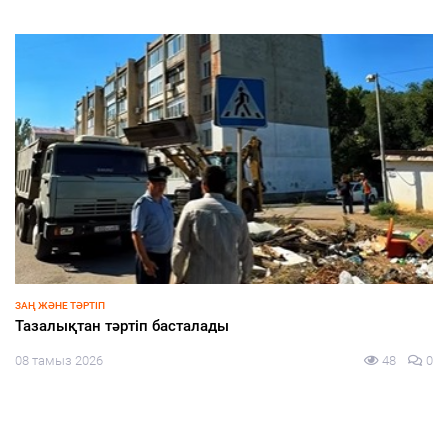
ЗАҢ ЖӘНЕ ТӘРТІП
Тазалықтан тәртіп басталады
08 тамыз 2026
48
0