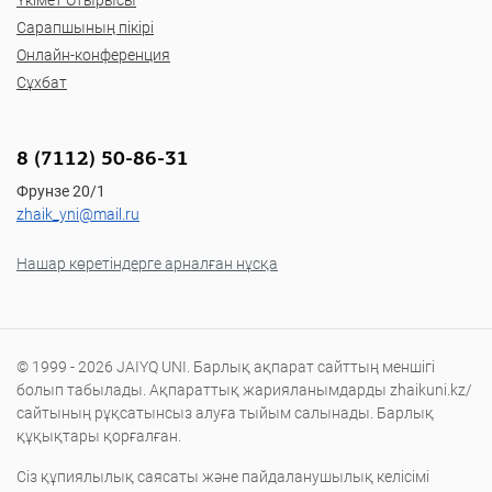
Сарапшының пікірі
Онлайн-конференция
Сұхбат
8 (7112) 50-86-31
Фрунзе 20/1
zhaik_yni@mail.ru
Нашар көретіндерге арналған нұсқа
© 1999 - 2026 JAIYQ UNI. Барлық ақпарат сайттың меншігі
болып табылады. Ақпараттық жарияланымдарды zhaikuni.kz/
сайтының рұқсатынсыз алуға тыйым салынады. Барлық
құқықтары қорғалған.
Сіз құпиялылық саясаты және пайдаланушылық келісімі