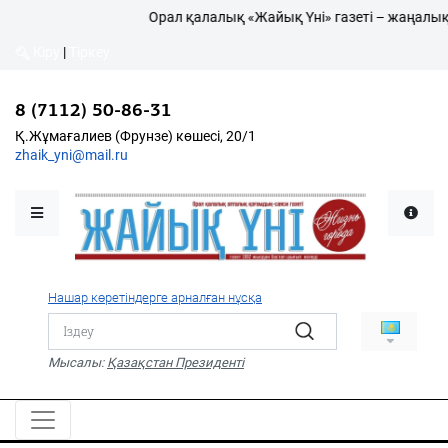
Орал қалалық «Жайық Үні» газеті – жаңалық
Кіру
|
Тіркеу
Кіру
|
Тіркеу
8 (7112) 50-86-31
8 (7112) 50-86-31
Қалалықтар қаперіне
Қ.Жұмағалиев (Фрунзе)
Қ.Жұмағалиев (Фрунзе) көшесі, 20/1
көшесі, 20/1
zhaik_yni@mail.ru
zhaik_yni@mail.ru
Мәслихат жаршысы
Қоғам
Өзек
Нашар көретіндерге арналған нұсқа
Дені сау ұлт
Спорт
Мысалы:
Қазақстан Президенті
Жалын
PDF