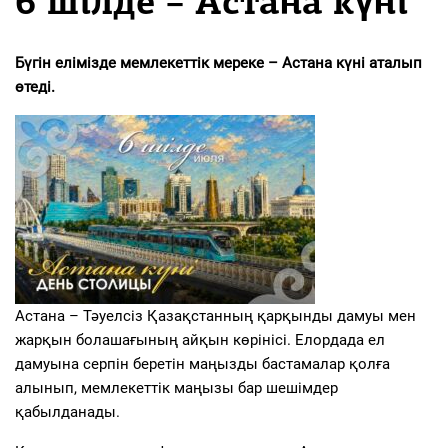
6 шілде – Астана күні
Бүгін елімізде мемлекеттік мереке – Астана күні аталып
өтеді.
Астана – Тәуелсіз Қазақстанның қарқынды дамуы мен
жарқын болашағының айқын көрінісі. Елордада ел
дамуына серпін беретін маңызды бастамалар қолға
алынып, мемлекеттік маңызы бар шешімдер
қабылданады.