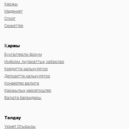
Қаржы
Мәдениет
Спорт
Сюжеттер
Қаржы
Бухгалтерлік форум
Информ. Ақпараттық хабарлар
Кредиттік калькулятор
Депозиттік калькулятор
Конвертер валюта
Қаржылық көрсеткіштер
Валюта бағамдары
Талдау
Үкімет Отырысы