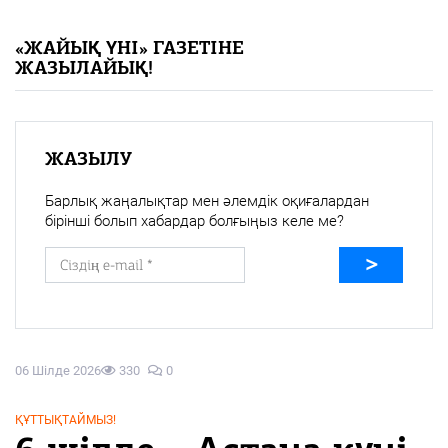
«Жайық үні» — 33 жыл
«ЖАЙЫҚ ҮНІ» ГАЗЕТІНЕ
ЖАЗЫЛАЙЫҚ!
Каталог
Қазақ тілі
ЖАЗЫЛУ
Барлық жаңалықтар мен әлемдік оқиғалардан
бірінші болып хабардар болғыңыз келе ме?
06 Шілде 2026
330
0
ҚҰТТЫҚТАЙМЫЗ!