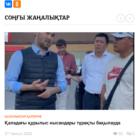
СОҢҒЫ ЖАҢАЛЫҚТАР
ҚАЛАЛЫҚТАР ҚАПЕРІНЕ
Қаладағы құрылыс нысандары тұрақты бақылауда
07 тамыз 2026
92
0