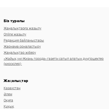
Біз туралы
Жаңалықтарға жазылу
Online жазылу
Редакция байланыстары
Жарнама орналастыру
Жаңалықтар жіберу
«Жайық үні-Жизнь города» газетін сатып алатын дүңгіршектер
(киоскілер):
Жаңалықтар
Казахстан
Әлем
Оқиға
Құқық