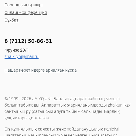
Сарапшының пікірі
Онлайн-конференция
Сұхбат
8 (7112) 50-86-31
Фрунзе 20/1
zhaik_yni@mail.ru
Нашар көретіндерге арналған нұсқа
© 1999 - 2026 JAIYQ UNI. Барлық ақпарат сайттың меншігі
болып табылады. Ақпараттық жарияланымдарды zhaikuni.kz/
сайтының рұқсатынсыз алуға тыйым салынады. Барлық
құқықтары қорғалған.
Сіз құпиялылық саясаты және пайдаланушылық келісімі
шарттарын қабылдайсыз және кез келген нысандағы өз