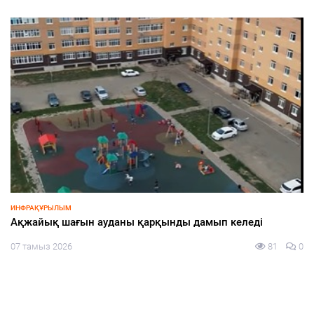
ИНФРАҚҰРЫЛЫМ
Ақжайық шағын ауданы қарқынды дамып келеді
07 тамыз 2026
81
0