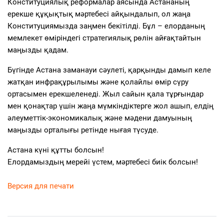
Конституциялық реформалар аясында Астананың
ерекше құқықтық мәртебесі айқындалып, ол жаңа
Конституциямызда заңмен бекітілді. Бұл – елорданың
мемлекет өміріндегі стратегиялық рөлін айғақтайтын
маңызды қадам.
Бүгінде Астана заманауи сәулеті, қарқынды дамып келе
жатқан инфрақұрылымы және қолайлы өмір сүру
ортасымен ерекшеленеді. Жыл сайын қала тұрғындар
мен қонақтар үшін жаңа мүмкіндіктерге жол ашып, елдің
әлеуметтік-экономикалық және мәдени дамуының
маңызды орталығы ретінде нығая түсуде.
Астана күні құтты болсын!
Елордамыздың мерейі үстем, мәртебесі биік болсын!
Версия для печати